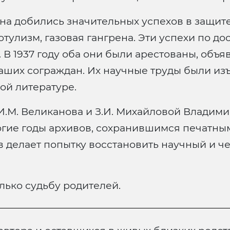
а добились значительных успехов в защите
ботулизм, газовая гангрена. Эти успехи по д
. В 1937 году оба они были арестованы, объ
аших сограждан. Их научные труды были изъ
ой литературе.
И.М. Великанова и З.И. Михайловой Владим
гие годы архивов, сохранившимся печатны
делает попытку восстановить научный и че
лько судьбу родителей.