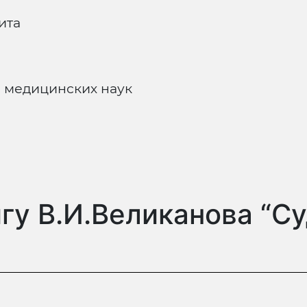
ита
 медицинских наук
игу В.И.Великанова “С