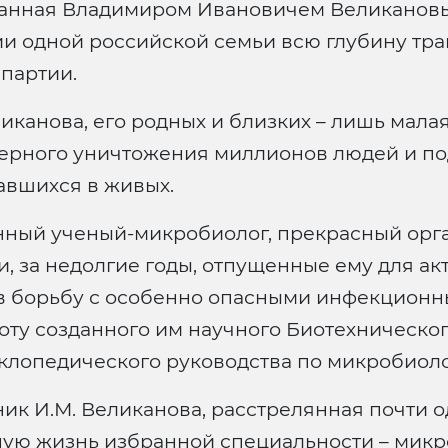
санная Владимиром Ивановичем Великановы
и одной российской семьи всю глубину тра
партии.
канова, его родных и близких – лишь малая
мерного уничтожения миллионов людей и по
авшихся в живых.
ный ученый-микробиолог, прекрасный орга
и, за недолгие годы, отпущенные ему для ак
в борьбу с особенно опасными инфекционн
ту созданного им научного Биотехническог
иклопедического руководства по микробиоло
дник И.М. Великанова, расстрелянная почти 
ную жизнь избранной специальности – микр