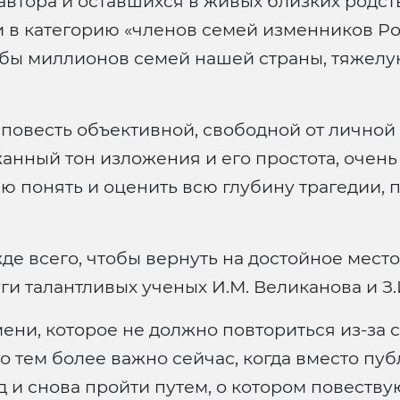
 автора и оставшихся в живых близких родс
 в категорию «членов семей изменников Род
удьбы миллионов семей нашей страны, тяже
 повесть объективной, свободной от личной
анный тон изложения и его простота, очень
лю понять и оценить всю глубину трагедии,
де всего, чтобы вернуть на достойное мест
ги талантливых ученых И.М. Великанова и З
ени, которое не должно повториться из-за 
о тем более важно сейчас, когда вместо пу
д и снова пройти путем, о котором повеству