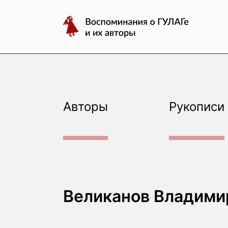
авторы
Перейти
Воспоминания
к
о
содержимому
ГУЛАГе
и
их
авторы
Авторы
Рукописи
Великанов Владими