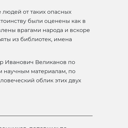
 людей от таких опасных
остоинству были оценены как в
явлены врагами народа и вскоре
яты из библиотек, имена
ир Иванович Великанов по
м научным материалам, по
ловеческий облик этих двух