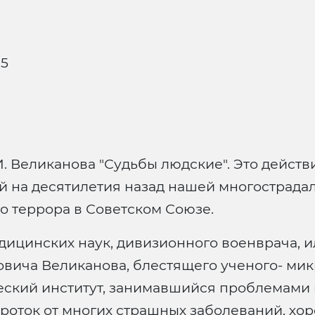
.5
И. Великанова "Судьбы людские". Это действ
 на десятилетия назад нашей многострадал
о террора в Советском Союзе.
едицинских наук, дивизионного военврача,
вича Великанова, блестящего ученого- микр
еский институт, занимавшийся проблемами 
роток от многих страшных заболеваний, хор