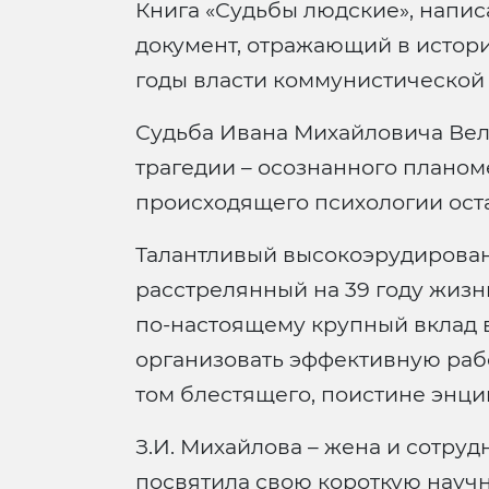
Книга «Судьбы людские», напи
документ, отражающий в истори
годы власти коммунистической 
Судьба Ивана Михайловича Вели
трагедии – осознанного плано
происходящего психологии ост
Талантливый высокоэрудирован
расстрелянный на 39 году жизн
по-настоящему крупный вклад 
организовать эффективную рабо
том блестящего, поистине энц
З.И. Михайлова – жена и сотру
посвятила свою короткую науч