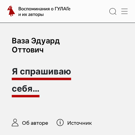
Перейти
Воспоминания
к
о
содержимому
ГУЛАГе
и
их
Ваза Эдуард
авторы
Оттович
Я спрашиваю
себя…
Об авторе
Источник