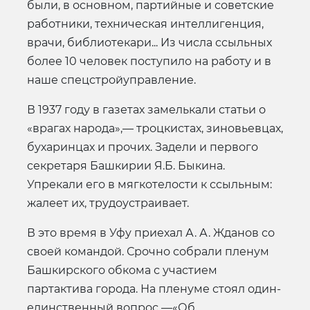
были, в основном, партийные и советские
работники, техническая интеллигенция,
врачи, библиотекари... Из числа ссыльных
более 10 человек поступило на работу и в
наше спецстройуправление.
В 1937 году в газетах замелькали статьи о
«врагах народа»,— троцкистах, зиновьевцах,
бухаринцах и прочих. Задели и первого
секретаря Башкирии Я.Б. Быкина.
Упрекали его в мягкотелости к ссыльным:
жалеет их, трудоустраивает.
В это время в Уфу приехал А. А. Жданов со
своей командой. Срочно собрали пленум
Башкирского обкома с участием
партактива города. На пленуме стоял один-
единственный вопрос —«Об