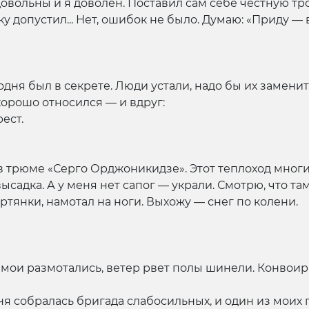
довольны и я доволен. Поставил сам себе честную тро
у допустил... Нет, ошибок не было. Думаю: «Приду —
дня был в секрете. Люди устали, надо бы их заменит
хорошо относился — и вдруг:
ест.
же в трюме «Серго Орджоникидзе». Этот теплоход мног
садка. А у меня нет сапог — украли. Смотрю, что там н
тянки, намотал на ноги. Выхожу — снег по колени.
мои размотались, ветер рвет полы шинели. Конвоир н
ня собралась бригада слабосильных, и один из моих