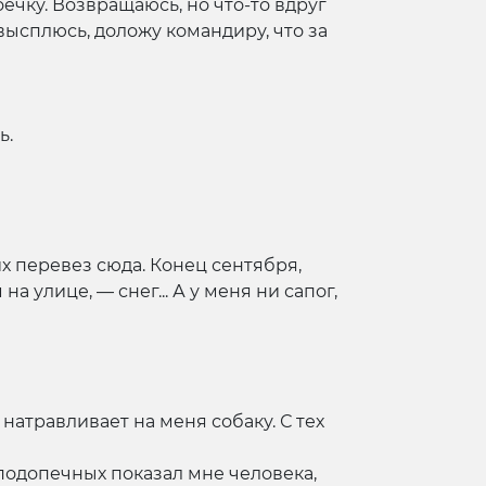
ечку. Возвращаюсь, но что-то вдруг
 высплюсь, доложу командиру, что за
ь.
их перевез сюда. Конец сентября,
а улице, — снег... А у меня ни сапог,
атравливает на меня собаку. С тех
 подопечных показал мне человека,