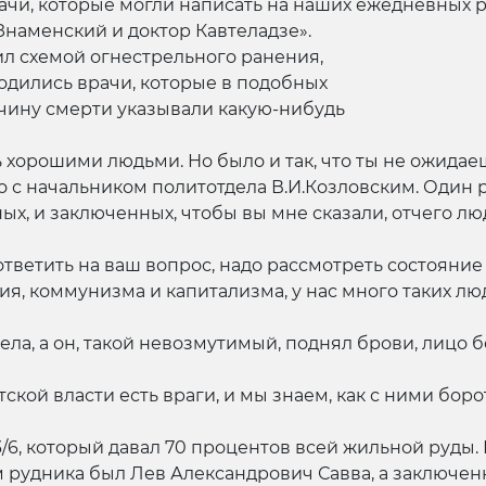
ачи, которые могли написать на наших ежедневных 
Знаменский и доктор Кавтеладзе».
ил схемой огнестрельного ранения,
ходились врачи, которые в подобных
чину смерти указывали какую-нибудь
 хорошими людьми. Но было и так, что ты не ожидаеш
о с начальником политотдела В.И.Козловским. Один р
ных, и заключенных, чтобы вы мне сказали, отчего лю
тветить на ваш вопрос, надо рассмотреть состояние 
я, коммунизма и капитализма, у нас много таких люд
ла, а он, такой невозмутимый, поднял брови, лицо б
ской власти есть враги, и мы знаем, как с ними боро
3/6, который давал 70 процентов всей жильной руды. 
ом рудника был Лев Александрович Савва, а заключе