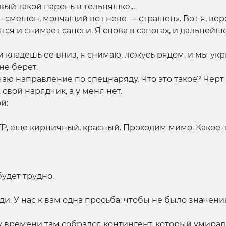
ый такой парень в тельняшке...
 смешон, молчащий во гневе — страшен». Вот я, вер
дится и снимает сапоги. Я снова в сапогах, и дальне
 и кладешь ее вниз, я снимаю, ложусь рядом, и мы у
 не берет.
чаю направление по спецнаряду. Что это такое? Черт 
 свой нарядчик, а у меня нет.
й:
ТР, еще кирпичный, красный. Проходим мимо. Какое-
будет трудно.
ди. У нас к вам одна просьба: чтобы не было значения,
у времени там собрался контингент, который умирал.