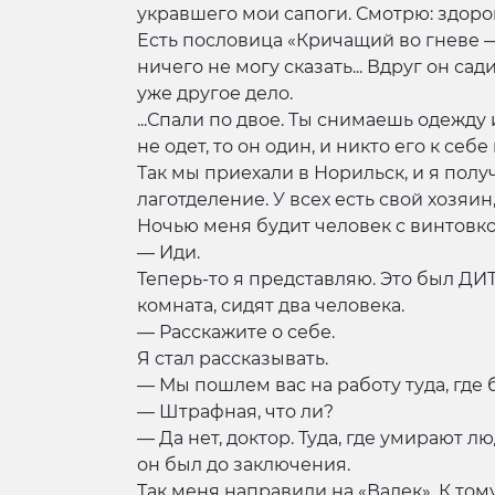
укравшего мои сапоги. Смотрю: здоров
Есть пословица «Кричащий во гневе —
ничего не могу сказать... Вдруг он са
уже другое дело.
...Спали по двое. Ты снимаешь одежду
не одет, то он один, и никто его к себе
Так мы приехали в Норильск, и я полу
лаготделение. У всех есть свой хозяин,
Ночью меня будит человек с винтовко
— Иди.
Теперь-то я представляю. Это был ДИ
комната, сидят два человека.
— Расскажите о себе.
Я стал рассказывать.
— Мы пошлем вас на работу туда, где 
— Штрафная, что ли?
— Да нет, доктор. Туда, где умирают лю
он был до заключения.
Так меня направили на «Валек». К том