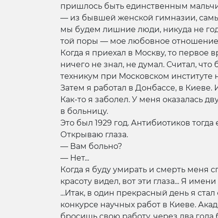
пришлось быть единственным мальчи
— из бывшей женской гимназии, самый
мы будем лишние люди, никуда не годи
той поры — мое любовное отношение 
Когда я приехал в Москву, то первое
ничего не знал, не думал. Считал, чт
техникум при Московском институте н
Затем я работал в Донбассе, в Киеве.
Как-то я заболел. У меня оказалась д
в больницу.
Это был 1929 год. Антибиотиков тогда 
Открываю глаза.
— Вам больно?
— Нет...
Когда я буду умирать и смерть меня сп
красоту видел, вот эти глаза... Я имени
...Итак, в один прекрасный день я ст
конкурсе научных работ в Киеве. Акад
бросишь свою работу, через два года