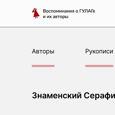
авторы
Перейти
Воспоминания
к
о
содержимому
ГУЛАГе
и
их
авторы
Авторы
Рукописи
Знаменский Серафи