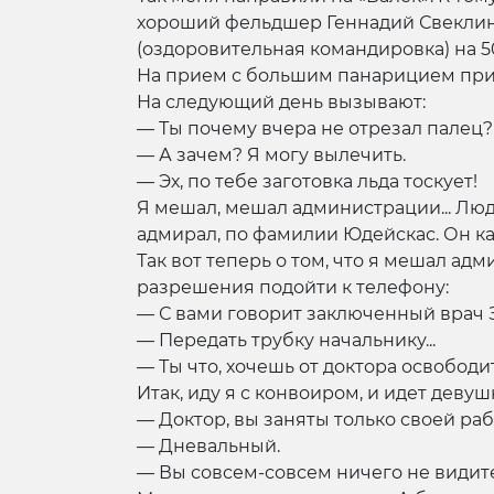
хороший фельдшер Геннадий Свеклинск
(оздоровительная командировка) на 5
На прием с большим панарицием при
На следующий день вызывают:
— Ты почему вчера не отрезал палец?
— А зачем? Я могу вылечить.
— Эх, по тебе заготовка льда тоскует!
Я мешал, мешал администрации... Люд
адмирал, по фамилии Юдейскас. Он к
Так вот теперь о том, что я мешал ад
разрешения подойти к телефону:
— С вами говорит заключенный врач 
— Передать трубку начальнику...
— Ты что, хочешь от доктора освободит
Итак, иду я с конвоиром, и идет девуш
— Доктор, вы заняты только своей ра
— Дневальный.
— Вы совсем-совсем ничего не видите. 