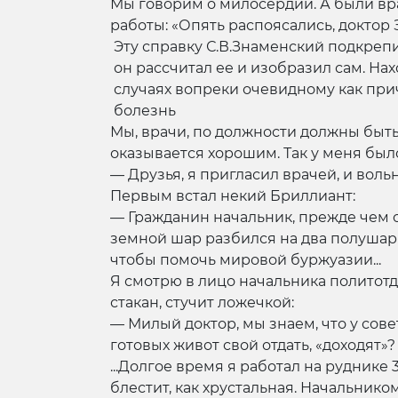
Мы говорим о милосердии. А были вр
работы: «Опять распоясались, доктор 
Эту справку С.В.Знаменский подкреп
он рассчитал ее и изобразил сам. На
случаях вопреки очевидному как при
болезнь
Мы, врачи, по должности должны быть
оказывается хорошим. Так у меня был
— Друзья, я пригласил врачей, и воль
Первым встал некий Бриллиант:
— Гражданин начальник, прежде чем о
земной шар разбился на два полушари
чтобы помочь мировой буржуазии...
Я смотрю в лицо начальника политотде
стакан, стучит ложечкой:
— Милый доктор, мы знаем, что у совет
готовых живот свой отдать, «доходят»?
...Долгое время я работал на руднике 
блестит, как хрустальная. Начальник