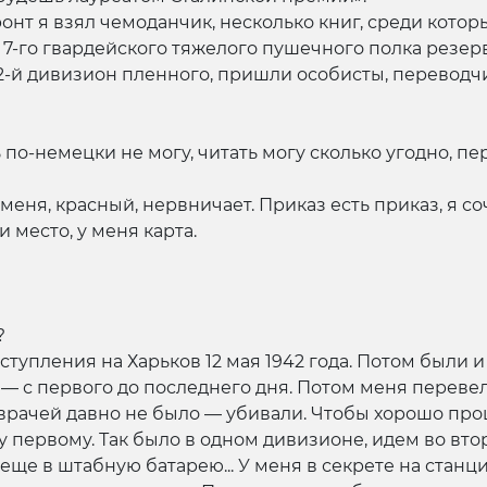
онт я взял чемоданчик, несколько книг, среди которы
-го гвардейского тяжелого пушечного полка резерв
2-й дивизион пленного, пришли особисты, переводчик
по-немецки не могу, читать могу сколько угодно, пер
меня, красный, нервничает. Приказ есть приказ, я со
 место, у меня карта.
?
тупления на Харьков 12 мая 1942 года. Потом были и
 — с первого до последнего дня. Потом меня перев
 врачей давно не было — убивали. Чтобы хорошо про
первому. Так было в одном дивизионе, идем во второ
ом еще в штабную батарею... У меня в секрете на стан