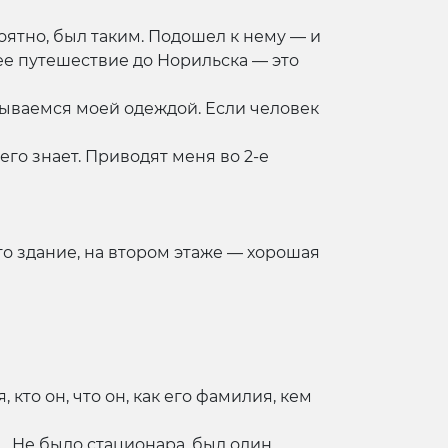
оятно, был таким. Подошел к нему — и
йшее путешествие до Норильска — это
крываемся моей одеждой. Если человек
его знает. Приводят меня во 2-е
то здание, на втором этаже — хорошая
 кто он, что он, как его фамилия, кем
.. Не было стационара, был один