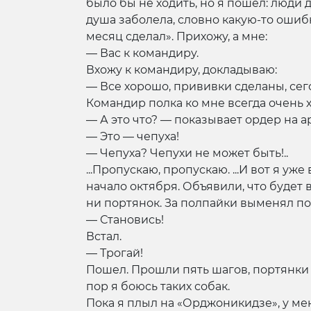
было бы не ходить, но я пошел: люди 
душа заболела, словно какую-то ошибк
месяц сделал». Прихожу, а мне:
— Вас к командиру.
Вхожу к командиру, докладываю:
— Все хорошо, прививки сделаны, сего
Командир полка ко мне всегда очень 
— А это что? — показывает ордер на ар
— Это — чепуха!
— Чепуха? Чепухи не может быть!..
...Пропускаю, пропускаю. ...И вот я у
начало октября. Объявили, что будет вы
ни портянок. За полпайки выменял пор
— Становись!
Встал.
— Трогай!
Пошел. Прошли пять шагов, портянки 
пор я боюсь таких собак.
Пока я плыл на «Орджоникидзе», у ме