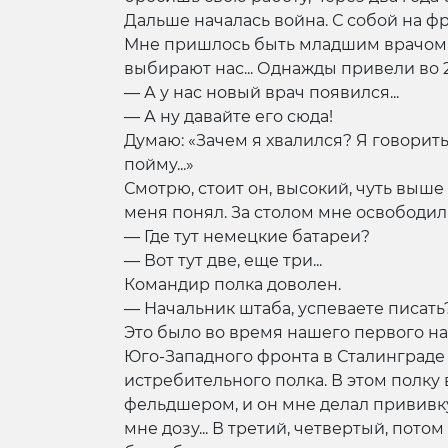
Дальше началась война. С собой на фр
Мне пришлось быть младшим врачом 7
выбирают нас... Однажды привели во 
— А у нас новый врач появился...
— А ну давайте его сюда!
Думаю: «Зачем я хвалился? Я говорить 
пойму...»
Смотрю, стоит он, высокий, чуть выше 
меня понял. За столом мне освободили
— Где тут немецкие батареи?
— Вот тут две, еще три...
Командир полка доволен.
— Начальник штаба, успеваете писать
Это было во время нашего первого нас
Юго-Западного фронта в Сталинграде
истребительного полка. В этом полку
фельдшером, и он мне делал прививку 
мне дозу... В третий, четвертый, пот