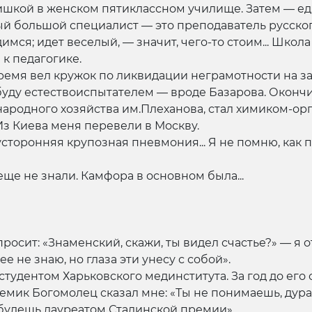
шкой в женском пятиклассном училище. Затем — ед
 большой специалист — это преподаватель русского
мся; идет веселый, — значит, чего-то стоим... Школа
к педагогике.
 время вел кружок по ликвидации неграмотности на 
о буду естествоиспытателем — вроде Базарова. Окон
ародного хозяйства им.Плеханова, стал химиком-орга
 Из Киева меня перевели в Москву.
вусторонняя крупозная пневмония... Я не помню, как 
еще не знали. Камфора в основном была...
росит: «Знаменский, скажи, ты видел счастье?» — я о
 ее не знаю, но глаза эти унесу с собой».
ал студентом Харьковского мединститута. За год до е
емик Богомолец сказал мне: «Ты не понимаешь, дурак
 будешь лауреатом Сталинской премии».