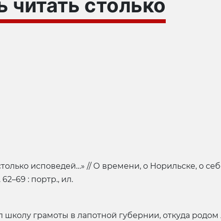
 читать столько
олько исповедей…» // О времени, о Норильске, о себе… 
 62–69 : портр., ил.
л школу грамоты в лапотной губернии, откуда родом