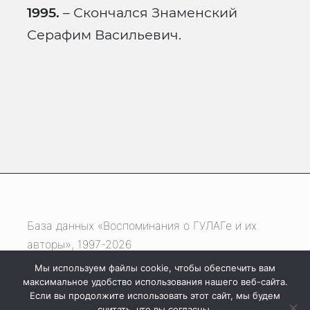
1995.
– Скончался Знаменский
Серафим Васильевич.
База данных «Воспоминания о ГУЛАГе и их
авторы», 1997-2026
Мы используем файлы cookie, чтобы обеспечить вам
Если вы нашли ошибку, выделите фрагмент
максимальное удобство использования нашего веб-сайта.
текста и нажмите одновременно
Если вы продолжите использовать этот сайт, мы будем
считать, что вы согласны.