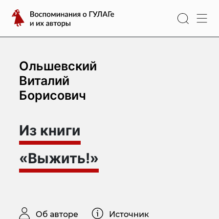
Перейти
Воспоминания
к
о
содержимому
ГУЛАГе
и
их
Ольшевский
авторы
Виталий
Борисович
Из книги
«Выжить!»
Об авторе
Источник