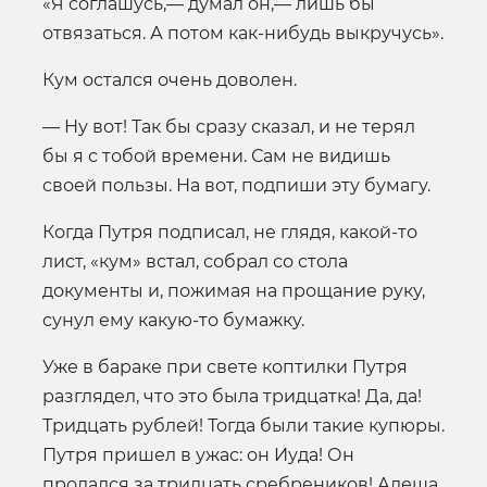
«Я соглашусь,— думал он,— лишь бы
отвязаться. А потом как-нибудь выкручусь».
Кум остался очень доволен.
— Ну вот! Так бы сразу сказал, и не терял
бы я с тобой времени. Сам не видишь
своей пользы. На вот, подпиши эту бумагу.
Когда Путря подписал, не глядя, какой-то
лист, «кум» встал, собрал со стола
документы и, пожимая на прощание руку,
сунул ему какую-то бумажку.
Уже в бараке при свете коптилки Путря
разглядел, что это была тридцатка! Да, да!
Тридцать рублей! Тогда были такие купюры.
Путря пришел в ужас: он Иуда! Он
продался за тридцать сребреников! Алеша