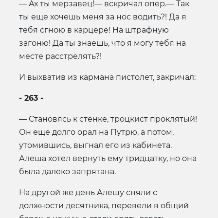
— Ах ты мерзавец!— вскричал опер.— Так
ты еще хочешь меня за нос водить?! Да я
тебя сгною в карцере! На штрафную
загоню! Да ты знаешь, что я могу тебя на
месте расстрелять?!
И выхватив из кармана пистолет, закричал:
- 263 -
— Становясь к стенке, троцкист проклятый!
Он еще долго орал на Путрю, а потом,
утомившись, выгнал его из кабинета.
Алеша хотел вернуть ему тридцатку, но она
была далеко запрятана.
На другой же день Алешу сняли с
должности десятника, перевели в общий