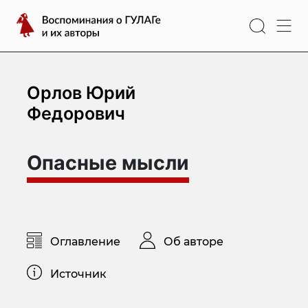
Перейти
Воспоминания
к
о
содержимому
ГУЛАГе
и
их
Орлов Юрий
авторы
Федорович
Опасные мысли
Оглавление
Об авторе
Источник