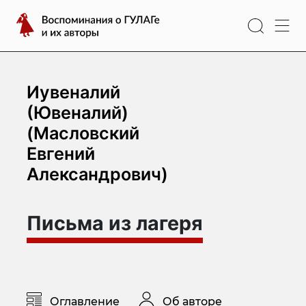
Перейти
Воспоминания
к
о
содержимому
ГУЛАГе
и
их
Иувеналий
авторы
(Ювеналий)
(Масловский
Евгений
Александрович)
Письма из лагеря
Оглавление
Об авторе