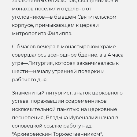
заключенных епископов, священников и
монахов поселили отдельно от
уголовников—в бывшем Святительском
корпусе, примыкающем к церкви
митрополита Филиппа.
С б часов вечера в монастырском храме
совершалось всенощное бдение, а в 4 часа
утра—Литургия, которая заканчивалась к
шести—началу утренней поверки и
рабочего дня.
Знаменитый литургист, знаток церковного
устава, поражавший современников
исключительной памятью на церковные
песнопения, Владыка Иувеналий начал в
соловецкой ссылке работу над
"Архиерейским Торжественником",