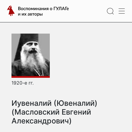
Перейти
Воспоминания
к
о
содержимому
ГУЛАГе
и
их
авторы
1920-е гг.
Иувеналий (Ювеналий)
(Масловский Евгений
Александрович)