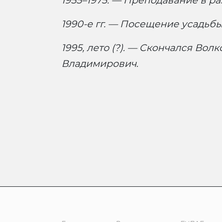
1955–1975. — Преподавание в ра
1990-е гг. — Посещение усадьбы
1995, лето (?). — Скончался Во
Владимирович.