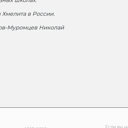
зных школах.
 Хмелита в России.
лков-Муромцев Николай
Если вы н