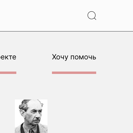
оекте
Хочу помочь