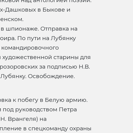
овой над антологией поэзии.
-Дашковых в Быкове и
енском.
 в шпионаже. Отправка на
ира. По пути на Лубянку
а командировочного
ы художественной старины для
розоровских за подписью Н.В.
 Лубянку. Освобождение.
товка к побегу в Белую армию.
 под руководством Петра
Н. Врангеля) на
упление в спецкоманду охраны