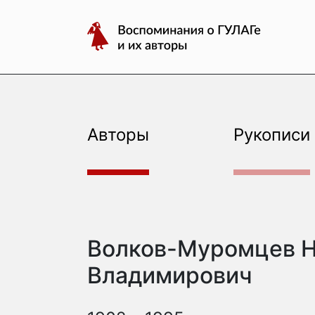
авторы
Перейти
Воспоминания
к
о
содержимому
ГУЛАГе
и
их
авторы
Авторы
Рукописи
Волков-Муромцев 
Владимирович