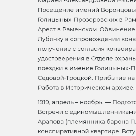
Марией Александровной Рыбник
Посещение имений Воронцовых
Голицыных-Прозоровских в Рам
Арест в Раменском. Обвинение
Лубянку в сопровождении конво
получение с согласия конвоир
удостоверения в Отделе охран
поездки в имение Голицыных-П
Седовой-Троцкой. Прибытие на
Работа в Историческом архиве.
1919, апрель – ноябрь. — Подго
Встречи с единомышленниками
Арапова (племянника барона П.
конспиративной квартире. Вст