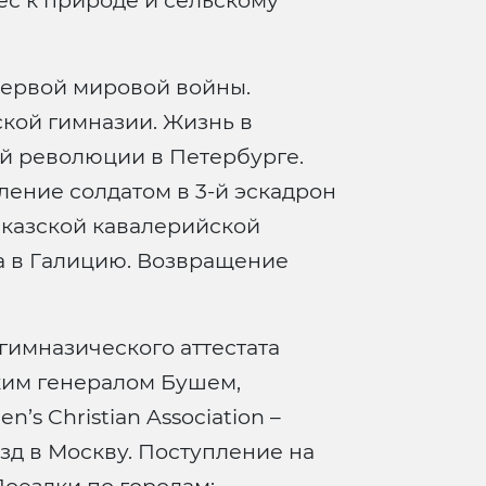
ес к природе и сельскому
 первой мировой войны.
ской гимназии. Жизнь в
ой революции в Петербурге.
ление солдатом в 3-й эскадрон
вказской кавалерийской
а в Галицию. Возвращение
 гимназического аттестата
ким генералом Бушем,
s Christian Association –
зд в Москву. Поступление на