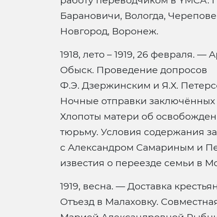
работу переводчиком в YMCA. П
Барановичи, Вологда, Черепов
Новгород, Воронеж.
1918, лето – 1919, 26 февраля. — 
Обыск. Проведение допросов
Ф.Э. Дзержинским и Я.Х. Петер
Ночные отправки заключённых 
Хлопоты матери об освобожден
тюрьму. Условия содержания з
с Александром Самариным и П
известия о переезде семьи в М
1919, весна. — Доставка кресть
Отъезд в Малаховку. Совместна