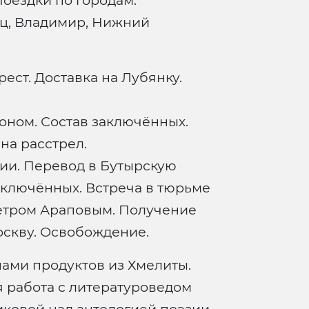
оездки по городам:
ец, Владимир, Нижний
Арест. Доставка на Лубянку.
соном. Состав заключённых.
на расстрел.
ии. Перевод в Бутырскую
аключённых. Встреча в тюрьме
етром Араповым. Получение
оскву. Освобождение.
янами продуктов из Хмелиты.
я работа с литературоведом