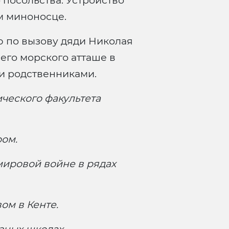
 посольства. Устройство
м миноносце.
ию по вызову дяди Николая
его морского атташе в
и родственниками.
ического факультета
ром.
 мировой войне в рядах
ом в Кенте.