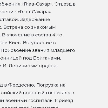
бжения «Глав-Сахар». Отъезд в
ление «Глав-Сахара».
олтавой. Задержание
. Встреча со знакомым
 Включение в состав 4-го
е в Киев. Вступление в
. Присвоение звания младшего
конницей под Британами.
А.И. Деникиным ордена
зд в Феодосию. Погрузка на
нглийский военный госпиталь в
ий военный госпиталь. Приезд