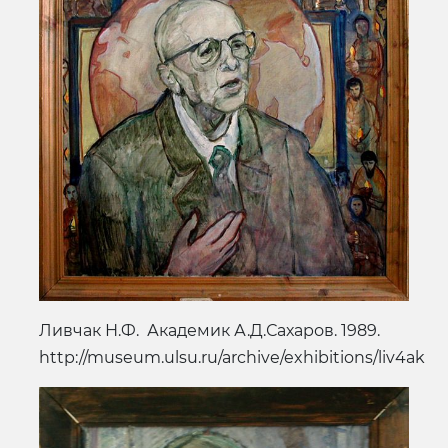
Ливчак Н.Ф. Академик А.Д.Сахаров. 1989.
http://museum.ulsu.ru/archive/exhibitions/liv4ak