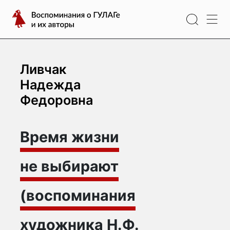
Перейти
Воспоминания
к
о
содержимому
ГУЛАГе
и
их
Ливчак
авторы
Надежда
Федоровна
Время жизни
не выбирают
(воспоминания
художника Н.Ф.