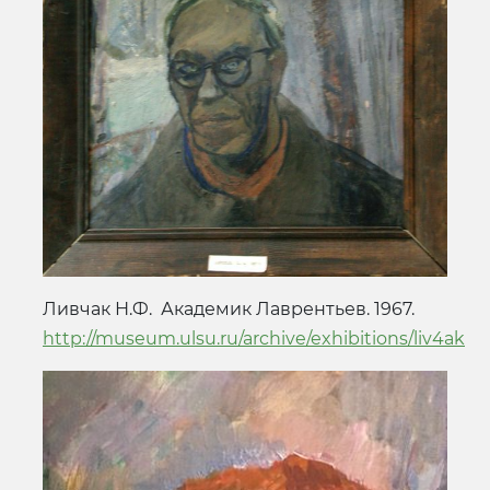
Ливчак Н.Ф. Академик Лаврентьев. 1967.
http://museum.ulsu.ru/archive/exhibitions/liv4ak