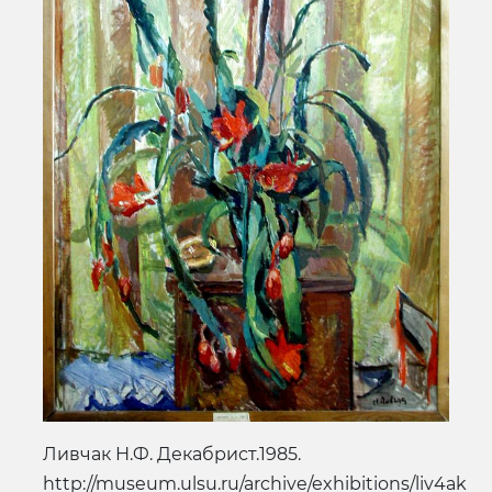
Ливчак Н.Ф. Декабрист.1985.
http://museum.ulsu.ru/archive/exhibitions/liv4ak