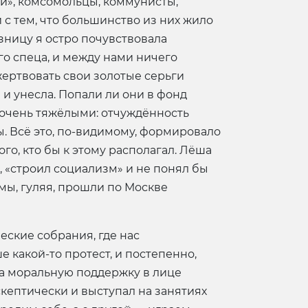
ии», комсомольцы, коммунисты,
и с тем, что большинство из них жило
азницу я остро почувствовала
ого спеца, и между нами ничего
жертвовать свои золотые серьги
и унесла. Попали ли они в фонд
я очень тяжёлыми: отчуждённость
ды. Всё это, по-видимому, формировало
го, кто бы к этому располагал. Лёша
 «строил социализм» и не понял бы
мы, гуляя, прошли по Москве
еские собрания, где нас
е какой-то протест, и постепенно,
шла моральную поддержку в лице
скептически и выступал на занятиях