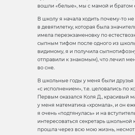
вошли «белые», мы с мамой и братом 
В школу я начала ходить почему-то не
в девятилетку, которая была значител
имела переэкзаменовку по естествозна
сыпным тифом после одного из школьны
видимому, я и получила сыпнотифозну
отправили к знакомым), что лечил ме
во сне.
В школьные годы у меня были друзья 
«с исполнением», т.е. целовались по 
Первым оказался Коля Д., красивый м
у меня математика «хромала», и он е
я очень «подтянулась» и на вступител
интересоваться секретарь школьной к
прошла через всю мою жизнь, несмотр