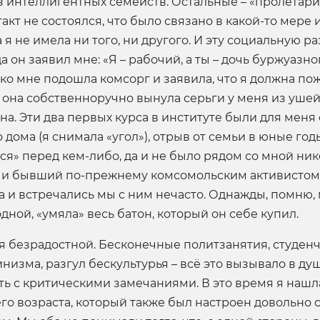
 из интеллигентных семейств. Остальные – «пролетар
акт не состоялся, что было связано в какой-то мере 
я не имела ни того, ни другого. И эту социальную р
а он заявил мне: «Я – рабочий, а ты – дочь буржуазн
 ко мне подошла комсорг и заявила, что я должна по
 она собственноручно вынула серьги у меня из ушей 
ена. Эти два первых курса в институте были для мен
 дома (я снимала «угол»), отрыв от семьи в юные го
ся» перед кем-либо, да и не было рядом со мной нико
т и бывший по-прежнему комсомольским активистом,
а и встречались мы с ним нечасто. Однажды, помню, 
дной, «умяла» весь батон, который он себе купил.
я безрадостной. Бесконечные политзанятия, студенч
изма, разгул бескультурья – всё это вызывало в душ
упать с критическими замечаниями. В это время я на
шего возраста, который также был настроен довольно 