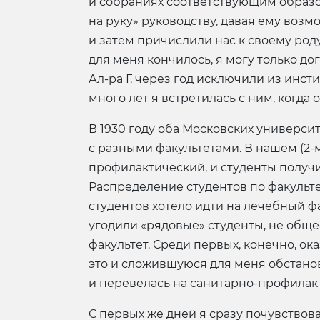
и собраниях соответствующим образом.
на руку» руководству, давая ему воз
и затем причислили нас к своему роду
для меня кончилось, я могу только до
Ал-ра Г. через год исключили из инст
много лет я встретилась с ним, когд
В 1930 году оба Московских универси
с разными факультетами. В нашем (2-м
профилактический, и студенты получи
Распределение студентов по факульт
студентов хотело идти на лечебный фа
угодили «рядовые» студенты, не общес
факультет. Среди первых, конечно, ок
это и сложившуюся для меня обстано
и перевелась на санитарно-профилакт
С первых же дней я сразу почувство