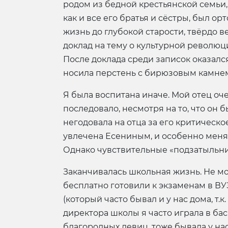
родом из бедной крестьянской семьи,
как и все его братья и сёстры, был 
жизнь до глубокой старости, твёрдо в
доклад на тему о культурной революци
После доклада среди записок оказался 
носила перстень с бирюзовым камнем
Я была воспитана иначе. Мой отец оче
последовало, несмотря на то, что он
негодовала на отца за его критическо
увлечена Есениным, и особенно меня в
Однако чувствительные «подзатыльни
Заканчивалась школьная жизнь. Не мо
бесплатно готовили к экзаменам в ВУЗ
(который часто бывал и у нас дома, т
директора школы я часто играла в ба
благородных девиц, тоже бывала у нас