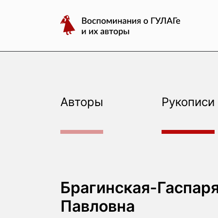
авторы
Перейти
Воспоминания
к
о
содержимому
ГУЛАГе
и
их
авторы
Авторы
Рукописи
Брагинская-Гаспаря
Павловна