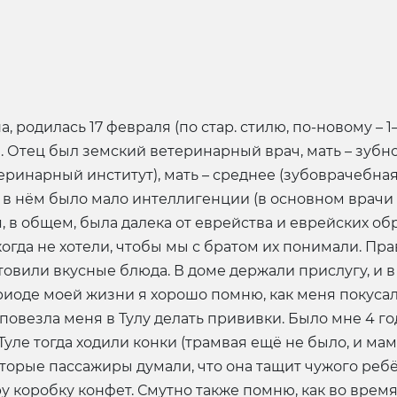
 родилась 17 февраля (по стар. стилю, по-новому – 1–2
. Отец был земский ветеринарный врач, мать – зубн
ринарный институт), мать – среднее (зубоврачебная 
 в нём было мало интеллигенции (в основном врачи 
 в общем, была далека от еврейства и еврейских обр
огда не хотели, чтобы мы с братом их понимали. Прав
отовили вкусные блюда. В доме держали прислугу, и 
риоде моей жизни я хорошо помню, как меня покусал
повезла меня в Тулу делать прививки. Было мне 4 года
Туле тогда ходили конки (трамвая ещё не было, и ма
оторые пассажиры думали, что она тащит чужого ребё
у коробку конфет. Смутно также помню, как во время