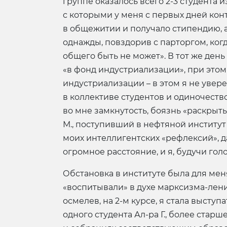
группе оказалось всего 2-3 студента
с которыми у меня с первых дней конт
в общежитии и получало стипендию, а 
однажды, повздорив с парторгом, когд
общего быть не может». В тот же день
«в фонд индустриализации», при этом
индустриализации – в этом я не увер
в коллективе студентов и одиночество
во мне замкнутость, боязнь «раскрыть
М., поступивший в нефтяной институ
моих интеллигентских «рефлексий», д
огромное расстояние, и я, будучи голо
Обстановка в институте была для мен
«воспитывали» в духе марксизма-ленин
осмелев, на 2-м курсе, я стала выст
одного студента Ал-ра Г., более стар