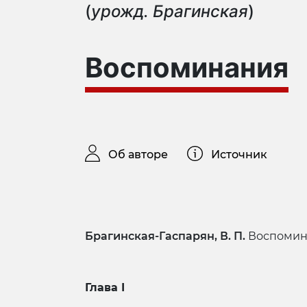
(
урожд. Брагинская
)
Воспоминания
Об авторе
Источник
Брагинская-Гаспарян, В. П.
Воспомина
Глава
I