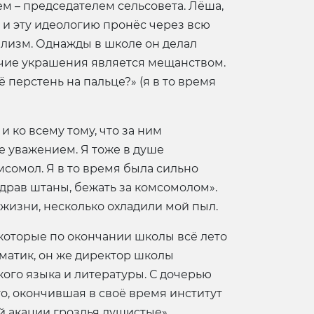
ем – председателем сельсовета. Лёша,
, и эту идеологию пронёс через всю
иализм. Однажды в школе он делал
рочие украшения является мещанством.
ё перстень на пальце?» (я в то время
 ко всему тому, что за ним
е уважением. Я тоже в душе
мсомол. Я в то время была сильно
адрав штаны, бежать за комсомолом».
жизни, несколько охладили мой пыл.
 которые по окончании школы всё лето
ематик, он же директор школы
ского языка и литературы. С дочерью
о, окончившая в своё время институт
й акации гроздья душистые»,