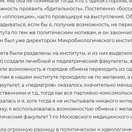
 Мы оба не понимали тогда, что, с одной стороны, в
можность проявить «бдительность». Постепенно «босс
 «оппозиции», часто провоцируя на выступления. Об
гадываться, если бы я, получив возможность, не пере
итута по тем же политическим мотивам, и он закончил
а он был уже директором Микробиологического инстит
тета были разделены на институты, и из них выделил
) создали лечебный и педиатрический факультеты, а 
ли возможность в порядке обмена переходить из одн
етам в нашем институте проходило не по желанию, 
культет, а «педиатров» оказалось значительно меньше
твенники и т.д., тогда как вся партийно-комсомольс
азалась и я, хотя тогда я не испытывала никакого ин
вку, я воспользовалась возможностью обмена с же
ический факультет 1-го Московского медицинского и
вала огромную разницу в политическом и идеологи