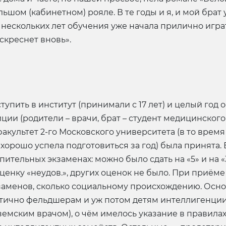
шом (кабинетном) рояле. В те годы и я, и мой брат
ле нескольких лет обучения уже начала прилично игра
оскреснет вновь».
ступить в институт (принимали с 17 лет) и целый год 
и (родители – врачи, брат – студент медицинского инс
культет 2-го Московского университета (в то время 
хорошо успела подготовиться за год) была принята. 
тельных экзаменах: можно было сдать на «5» и на «3
ли оценку «неудов.», других оценок не было. При приё
кзаменов, сколько социальному происхождению. Осн
астично фельдшерам и уж потом детям интеллигенции
земским врачом), о чём имелось указание в правила