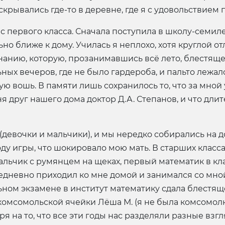
скрывались где-то в деревне, где я с удовольствием
 с первого класса. Сначала поступила в школу-семилет
ьно ближе к дому. Училась я неплохо, хотя круглой о
нию, которую, прозанимавшись всё лето, блестяще сд
х вечеров, где не было гардероба, и пальто лежало «
ю вошь. В памяти лишь сохранилось то, что за мной 
ня друг нашего дома доктор Д.А. Степанов, и что д
(девочки и мальчики), и мы нередко собирались на 
ходу игры, что шокировало мою мать. В старших класс
альчик с румянцем на щеках, первый математик в кла
жедневно приходил ко мне домой и занимался со мной
ьном экзамене в институт математику сдала блестяще
омсомольской ячейки Лёша М. (я не была комсомолко
я на то, что все эти годы нас разделяли разные вз