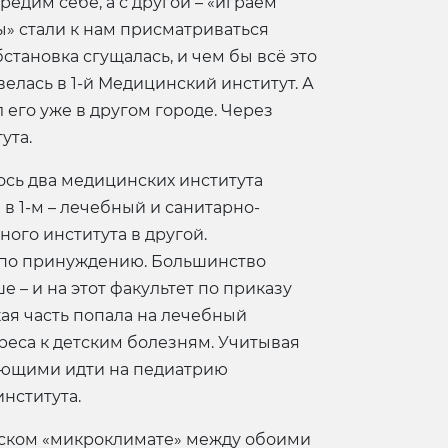
редим себе, а с другой – «играем
ы» стали к нам присматриваться
становка сгущалась, и чем бы всё это
велась в 1-й Медицинский институт. А
 его уже в другом городе. Через
ута.
ось два медицинских института
в 1-м – лечебный и санитарно-
ого института в другой.
а по принуждению. Большинство
 – и на этот факультет по приказу
кая часть попала на лечебный
тереса к детским болезням. Учитывая
лающими идти на педиатрию
нститута.
ческом «микроклимате» между обоими