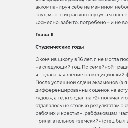
аккомпанируя себе на мамином неболь
слух, много играл «по слуху», а я пос
«осмеяно, забыто, погребено – и не в
Глава
II
Студенческие годы
Окончив школу в 16 лет, я не могла по
на следующий год. По семейной традици
я подала заявление на медицинский фа
После успешной сдачи экзаменов (а я 
дифференцированных оценок на вступи
«удов.», а те, кто сдал на «2» получа
отдавалось не столько результатам э
рабочих и крестьян, рабфаковцам, ч
прилагательное «земский» (отец был 