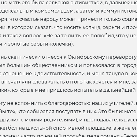
 но мать его была сельской активисткой, в дальнейш
ортодоксальным комсомольцем, а затем и коммунистом
еря, что счастье народу может принести только соц
и, в котором сказал, что носить кольца, серьги и п
и такой вопрос: «Не за то ли ты её полюбил, что у не
 и золотые серьги-колечки).
нь скептически отнёсся к Октябрьскому перевороту и
 был большим общественником и пользовался в город
е отношение к действительности, и меня тянуло в ко
печатляли слова «знать оттого так хочется и мне, з
ки», которые мне пришлось испытать в дальнейшей 
гу не вспомнить с благодарностью наших учителей,
ы тех, кто собирался поступать в них. Это были: мат
.к. дружил с моими родителями), и преподаватель рус
скетбол на школьной спортивной площадке, а жена ег
 дома и часто, по нашей просьбе, пела романс «Бело