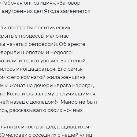
«Рабочая оппозиция», «Заговор
м внутренних дел Ягода заменяется
ли портреты политических,
ткрытые процессы мало нас
бы начатых репрессий. Об аресте
говорили шепотом и недолго:
зили, и те, кто увозил. За стеной
лось иногда драться. Его семья
дом с его комнатой жила женщина
м и женат на дочери «врага народа»,
дю Колю и сказал ему о случившимся.
дней назад с докладом!». Майор не был
ясь, рассказывал о своих ночных
релянных иностранцев, родившихся
30 человек с соседних с нашей улиц,