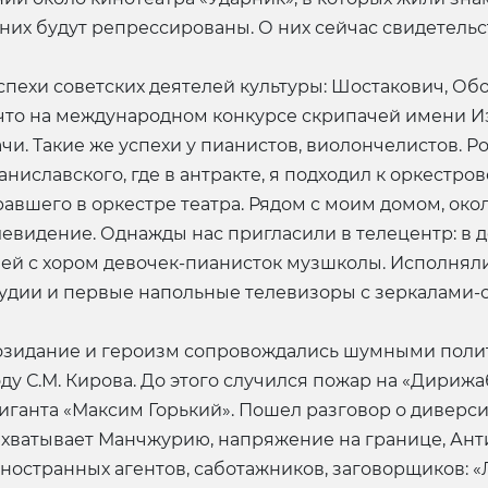
з них будут репрессированы. О них сейчас свидете
успехи советских деятелей культуры: Шостакович, Об
 что на международном конкурсе скрипачей имени Иза
чи. Такие же успехи у пианистов, виолончелистов. Р
аниславского, где в антракте, я подходил к оркестро
равшего в оркестре театра. Рядом с моим домом, ок
левидение. Однажды нас пригласили в телецентр: в 
ей с хором девочек-пианисток музшколы. Исполнял
студии и первые напольные телевизоры с зеркалами
 созидание и героизм сопровождались шумными пол
году С.М. Кирова. До этого случился пожар на «Дири
-гиганта «Максим Горький». Пошел разговор о диверс
хватывает Манчжурию, напряжение на границе, Анти
остранных агентов, саботажников, заговорщиков: «