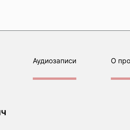
Аудиозаписи
О пр
ич