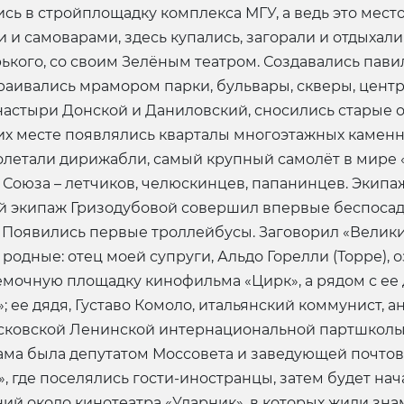
сь в стройплощадку комплекса МГУ, а ведь это мес
 и самоварами, здесь купались, загорали и отдыхали
рького, со своим Зелёным театром. Создавались па
аивались мрамором парки, бульвары, скверы, центр
онастыри Донской и Даниловский, сносились старые
их месте появлялись кварталы многоэтажных каменн
олетали дирижабли, самый крупный самолёт в мире «
 Союза – летчиков, челюскинцев, папанинцев. Экип
й экипаж Гризодубовой совершил впервые беспосад
 Появились первые троллейбусы. Заговорил «Великий
родные: отец моей супруги, Альдо Горелли (Торре),
емочную площадку кинофильма «Цирк», а рядом с ее 
 ее дядя, Густаво Комоло, итальянский коммунист, 
осковской Ленинской интернациональной партшколы,
мама была депутатом Моссовета и заведующей почто
, где поселялись гости-иностранцы, затем будет н
ий около кинотеатра «Ударник», в которых жили зн