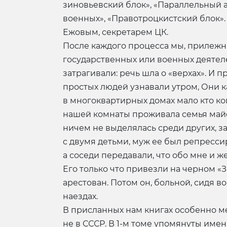
зиновьевский блок», «Параллельный а
военных», «Правотроцкистский блок».
Ежовым, секретарем ЦК.
После каждого процесса мы, прилежн
государственных или военных деятел
затрагивали: речь шла о «верхах». И
простых людей узнавали утром, Они к
в многоквартирных домах мало кто кого
нашей комнаты проживала семья майо
ничем не выделялась среди других, з
с двумя детьми, муж ее был репрессир
а соседи передавали, что обо мне и 
Его только что привезли на черном «З
арестован. Потом он, больной, сидя во
наездах.
В присланных нам книгах особенно м
не в СССР. В 1-м томе упомянуты имен