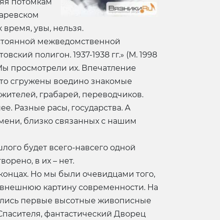
ляя потомкам
каревском
время, увы, нельзя.
остоянной межведомственной
кий полигон. 1937-1938 гг.» (М. 1998
 Мы просмотрели их. Впечатление
дто сгружены воедино знакомые
жителей, грабарей, переводчиков.
е. Разные расы, государства. А
имени, близко связанных с нашим
лого будет всего-навсего одной
орено, в их – нет.
ё концах. Но мы были очевидцами того,
и, внешнюю картину современности. На
дились первые высотные живописные
а Спасителя, фантастический Дворец