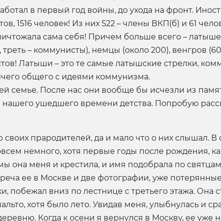
работал в первый год войны, до ухода на фронт. Ино
, 1516 человек! Из них 522 – члены ВКП(б) и 61 чело
ничтожала сама себя! Причем больше всего – латышей
, треть – коммунисты), немцы (около 200), венгров (
тов! Латыши – это те самые латышские стрелки, ком
ничего общего с идеями коммунизма.
ей семье. После нас они вообще бы исчезли из памя
ашего ушедшего времени детства. Попробую рассказа
 своих прародителей, да и мало что о них слышал. 
всем немного, хотя первые годы после рождения, как
мы она меня и крестила, и имя подобрала по святцам
реча ее в Москве и две фотографии, уже потерянные.
и, побежал вниз по лестнице с третьего этажа. Она с
пальто, хотя было лето. Увидав меня, улыбнулась и ср
еревню. Когда к осени я вернулся в Москву, ее уже 