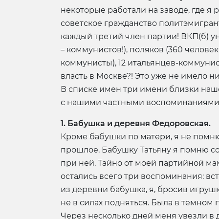
некоторые работали на заводе, где я 
советское гражданство политэмигрантов
каждый третий член партии! ВКП(б) у
– коммунистов!), поляков (360 человек
коммунисты), 12 итальянцев-коммунис
власть в Москве?! Это уже не имело 
В списке имен три имени близки наш
с нашими частными воспоминаниями н
1. Бабушка и деревня Федоровская.
Кроме бабушки по матери, я не помню
прошлое. Бабушку Татьяну я помню со
при ней. Тайно от моей партийной ма
остались всего три воспоминания: вст
из деревни бабушка, я, бросив игрушк
не в силах подняться. Была в темном 
Через несколько дней меня увезли в д