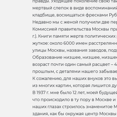
правды. Уходящее поколение свою тай
мертвый слепок в виде воспоминаний
кладбище, восхищаться фресками Рубл
Недавно мы с женой получили две пе
Комиссией правительства Москвы при у
г.). Книги памяти жертв политически
жуткое: около 6000 имен расстрелян
улицы Москвы, названия заводов, под
Образование низшее, низшее, низшее,
возраст почти один самый расцвет – 
прошлым, с деталями нашего забывае
К сожалению, для наших внуков это 
из многих картин, которая лишится ду
В 1937 г. мне было 12 лет, моей буду
что происходило в ту пору в Москве 
наших глазах строилось знаменитое 
здания, как бы окружая центр Москвы 