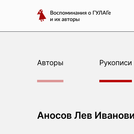
авторы
Перейти
Воспоминания
к
о
содержимому
ГУЛАГе
и
их
авторы
Авторы
Рукописи
Аносов Лев Иванов