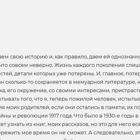
ем свою историю и, как правило, даем ей однозначн
 что совсем неверно. Жизнь каждого поколения сли
тей, детали которых уже потеряны. И, главное, поте
он сколько-то сохраняется в мемуарной литературе, 
ка, его окружение, со своими интересами, пристраст
тывать того, что я, теперь пожилой человек, испытыв
я моих родителей, если они остались в памяти, их п
ы и революции 1917 года. Что было в 1930-е годы в
т узнать из книг, моих рассказов, но это для него вс
режить мое время он не сможет. А следовательно, эт