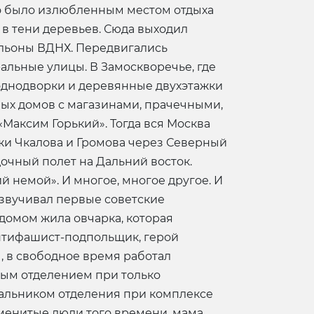
то было излюбленным местом отдыха
 в тени деревьев. Сюда выходил
вильоны ВДНХ. Передвигались
альные улицы. В Замоскворечье, где
 однодворки и деревянные двухэтажки
ых домов с магазинами, прачечными,
Максим Горький». Тогда вся Москва
ажи Чкалова и Громова через Северный
очный полет на Дальний восток.
 немой». И многое, многое другое. И
 озвучивал первые советские
домом жила овчарка, которая
антифашист-подпольщик, герой
 в свободное время работал
вым отделением при только
ачальником отделения при комплексе
аменитые люди того времени, мама