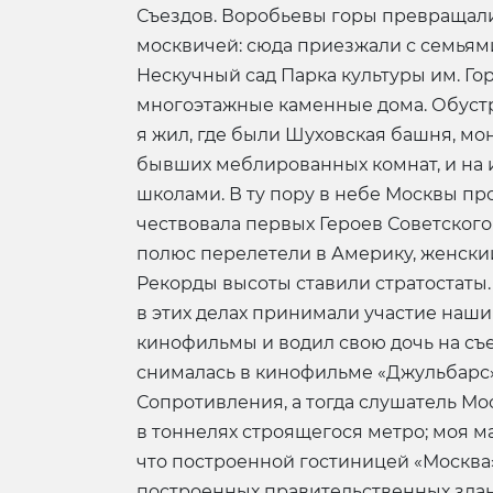
Съездов. Воробьевы горы превращали
москвичей: сюда приезжали с семьями
Нескучный сад Парка культуры им. Го
многоэтажные каменные дома. Обустр
я жил, где были Шуховская башня, м
бывших меблированных комнат, и на 
школами. В ту пору в небе Москвы пр
чествовала первых Героев Советского
полюс перелетели в Америку, женски
Рекорды высоты ставили стратостаты.
в этих делах принимали участие наши 
кинофильмы и водил свою дочь на съ
снималась в кинофильме «Джульбарс»;
Сопротивления, а тогда слушатель М
в тоннелях строящегося метро; моя 
что построенной гостиницей «Москва»
построенных правительственных здан