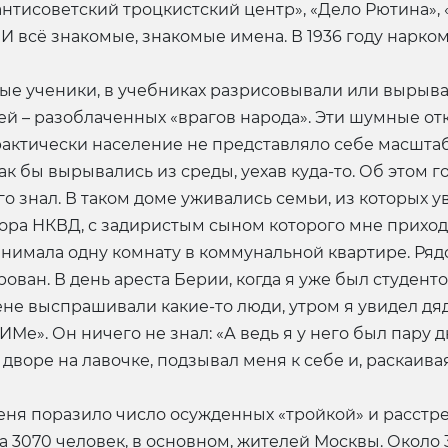
нтисоветский троцкистский центр», «Дело Рютина», 
 И всё знакомые, знакомые имена. В 1936 году нарко
ые ученики, в учебниках разрисовывали или вырыва
ей – разоблаченных «врагов народа». Эти шумные о
 практически население не представляло себе масшта
ак бы вырывались из среды, уехав куда-то. Об этом 
 знал. В таком доме уживались семьи, из которых уво
ра НКВД, с задиристым сыном которого мне приходи
анимала одну комнату в коммунальной квартире. Ря
ован. В день ареста Берии, когда я уже был студенто
жене выспрашивали какие-то люди, утром я увидел дя
ИМе». Он ничего не знал: «А ведь я у него был пару 
 дворе на лавочке, подзывал меня к себе и, раскаива
еня поразило число осужденных «тройкой» и расст
а 3070 человек, в основном, жителей Москвы. Около 