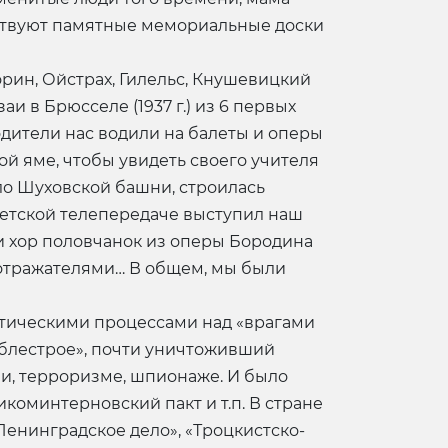
льствуют памятные мемориальные доски
орин, Ойстрах, Гилельс, Кнушевицкий
и в Брюсселе (1937 г.) из 6 первых
одители нас водили на балеты и оперы
вой яме, чтобы увидеть своего учителя
оло Шуховской башни, строилась
детской телепередаче выступил наш
и хор половчанок из оперы Бородина
-отражателями… В общем, мы были
итическими процессами над «врагами
жаблестрое», почти уничтоживший
ии, терроризме, шпионаже. И было
коминтерновский пакт и т.п. В стране
Ленинградское дело», «Троцкистско-