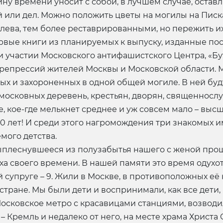
ну времени уносит с собой, в лучшем случае, остав
 или дел. Можно положить цветы на могилы на Пис
ева, тем более реставрированными, но пережить их 
рвые книги из планируемых к выпуску, изданные п
частии Московского антифашистского Центра, «Бутовс
х репрессий жителей Москвы и Московской области.
ных и захороненных в одной общей могиле. В ней бу
московных деревень, крестьян, дворян, священнослу
 кое-где мелькнет среднее и уж совсем мало – высше
40 лет! И среди этого нагромождения три знакомых 
мого детства.
выплеснувшееся из полузабытья нашего с женой прош
ха своего времени. В нашей памяти это время одухотв
щей супруге – 9. Жили в Москве, в противоположных е
и стране. Мы были дети и воспринимали, как все дет
Московское метро с красавицами станциями, возво
– Кремль и недалеко от него, на месте храма Христ