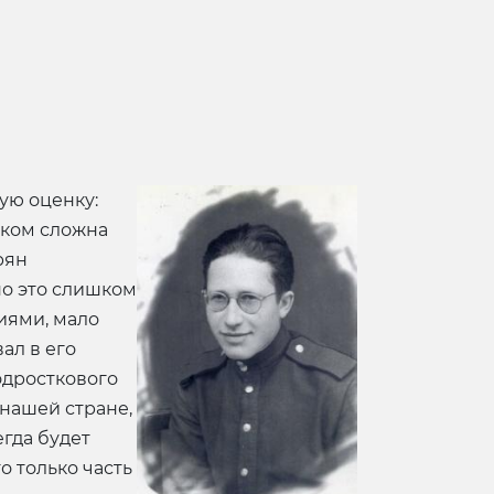
ую оценку:
шком сложна
рян
но это слишком
иями, мало
ал в его
одросткового
 нашей стране,
егда будет
о только часть