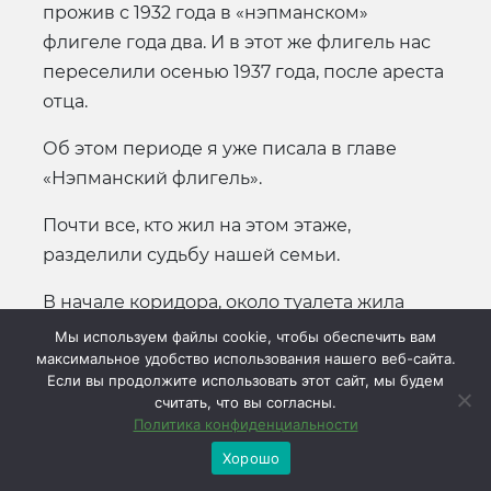
прожив с 1932 года в «нэпманском»
флигеле года два. И в этот же флигель нас
переселили осенью 1937 года, после ареста
отца.
Об этом периоде я уже писала в главе
«Нэпманский флигель».
Почти все, кто жил на этом этаже,
разделили судьбу нашей семьи.
В начале коридора, около туалета жила
семья Дмитрия Касперовича, который был
Мы используем файлы cookie, чтобы обеспечить вам
максимальное удобство использования нашего веб-сайта.
женат вторым браком (кажется,
Если вы продолжите использовать этот сайт, мы будем
гражданским – тогда это было принято) на
считать, что вы согласны.
Марии Степановне Коноваловой. У них
Политика конфиденциальности
были две дочери – Герта и Таня, еще
Хорошо
маленькие. Касперович, по-моему, уже