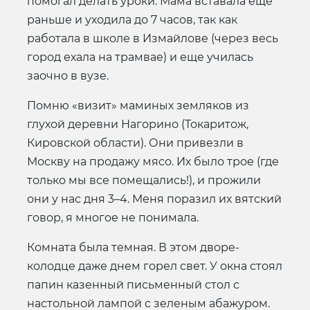
помогал делать уроки. Мама вставала еще
раньше и уходила до 7 часов, так как
работала в школе в Измайлове (через весь
город ехала на трамвае) и еще училась
заочно в вузе.
Помню «визит» маминых земляков из
глухой деревни Нагорино (Токаритож,
Кировской области). Они привезли в
Москву на продажу мясо. Их было трое (где
только мы все помещались!), и прожили
они у нас дня 3–4. Меня поразил их вятский
говор, я многое не понимала.
Комната была темная. В этом дворе-
колодце даже днем горел свет. У окна стоял
папин казенный письменный стол с
настольной лампой с зеленым абажуром.