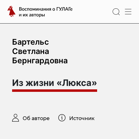
Перейти
Воспоминания
к
о
содержимому
ГУЛАГе
и
их
Бартельс
авторы
Светлана
Бернгардовна
Из жизни «Люкса»
Об авторе
Источник