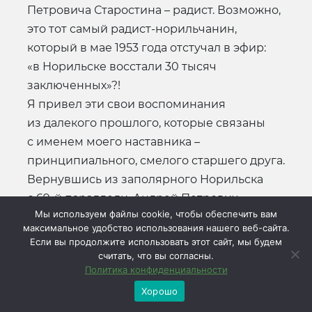
Петровича Старостина – радист. Возможно,
это тот самый радист-норильчанин,
который в мае 1953 года отстучал в эфир:
«в Норильске восстали 30 тысяч
заключенных»?!
Я привел эти свои воспоминания
из далекого прошлого, которые связаны
с именем моего наставника –
принципиального, смелого старшего друга.
Вернувшись из заполярного Норильска
с 69-й параллели, Андрей Петрович
Мы используем файлы cookie, чтобы обеспечить вам
написал душевные воспоминания о своих
максимальное удобство использования нашего веб-сайта.
«корнях», о династии Старостиных. Его
Если вы продолжите использовать этот сайт, мы будем
замечательные спортивные
считать, что вы согласны.
Политика конфиденциальности
повествования бесспорно неоценимы.
Хорошо
Ведь его любимым изречением было –
«Движение – это жизнь, а значит футбол –