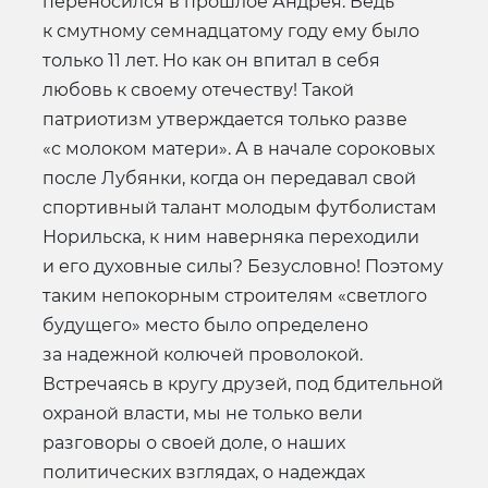
переносился в прошлое Андрея. Ведь
к смутному семнадцатому году ему было
только 11 лет. Но как он впитал в себя
любовь к своему отечеству! Такой
патриотизм утверждается только разве
«с молоком матери». А в начале сороковых
после Лубянки, когда он передавал свой
спортивный талант молодым футболистам
Норильска, к ним наверняка переходили
и его духовные силы? Безусловно! Поэтому
таким непокорным строителям «светлого
будущего» место было определено
за надежной колючей проволокой.
Встречаясь в кругу друзей, под бдительной
охраной власти, мы не только вели
разговоры о своей доле, о наших
политических взглядах, о надеждах