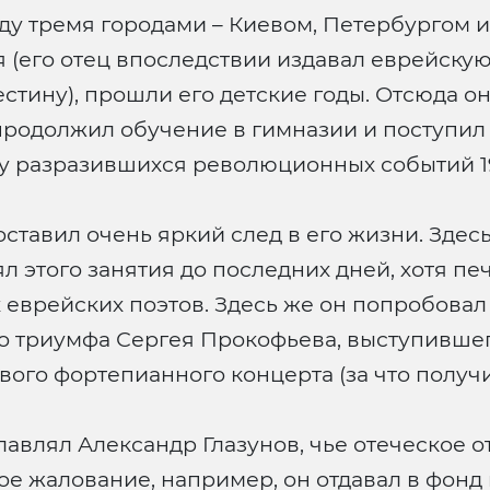
у тремя городами – Киевом, Петербургом и 
 (его отец впоследствии издавал еврейскую 
тину), прошли его детские годы. Отсюда он
 продолжил обучение в гимназии и поступил
у разразившихся революционных событий 19
ставил очень яркий след в его жизни. Здес
ял этого занятия до последних дней, хотя пе
х еврейских поэтов. Здесь же он попробовал
о триумфа Сергея Прокофьева, выступившего
вого фортепианного концерта (за что получ
лавлял Александр Глазунов, чье отеческое 
кое жалование, например, он отдавал в фон