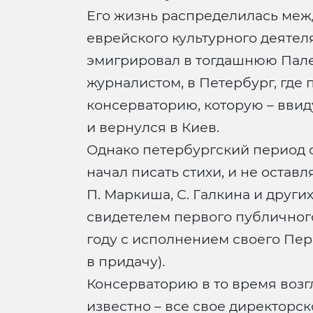
Его жизнь распределилась межд
еврейского культурного деятеля
эмигрировал в тогдашнюю Палес
журналистом, в Петербург, где
консерваторию, которую – ввид
и вернулся в Киев.
Однако петербургский период о
начал писать стихи, и не оставл
П. Маркиша, С. Галкина и други
свидетелем первого публичног
году с исполнением своего Пер
в придачу).
Консерваторию в то время возг
известно – все свое директорс