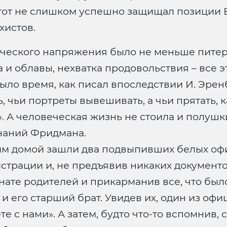
е тот не слишком успешно защищал позиции
хистов.
ического напряжения было не меньше питер
и облавы, нехватка продовольcтвия – все э
ыло время, как писал впоследствии И. Эренбу
, чьи портреты вывешивать, а чьи прятать, к
. А человеческая жизнь не стоила и полушк
наний Фридмана.
 ним домой зашли два подвыпивших белых о
трации и, не предъявив никаких документов
те родителей и прикарманив все, что было
и его старший брат. Увидев их, один из офи
е с нами». А затем, будто что-то вспомнив, 