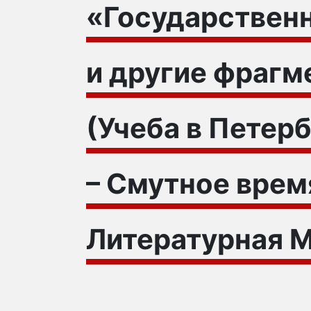
«Государствен
и другие фраг
(Учеба в Петер
– Смутное время
Литературная Мо