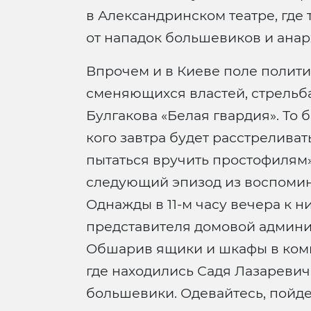
в Александринском театре, гд
от нападок большевиков и анар
Впрочем и в Киеве поле полит
сменяющихся властей, стрельба 
Булгакова «Белая гвардия». То б
кого завтра будет расстреливать
пытаться вручить простофилям»
следующий эпизод из воспоми
Однажды в 11-м часу вечера к
представителя домовой админис
Обшарив ящики и шкафы в комна
где находились Садя Лазаревич 
большевики. Одевайтесь, пойдет