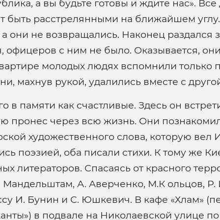
ублика, а вы будьте готовы и ждите нас». Вс
ит быть расстрелянными на ближайшем углу.
 а они не возвращались. Наконец раздался з
 офицеров с ним не было. Оказывается, они 
вартире молодых людях вспомнили только п
ни, махнув рукой, удалились вместе с друго
его в памяти как счастливые. Здесь он встре
ю пронес через всю жизнь. Они познакомил
рской художественного слова, которую вел И
ь поэзией, оба писали стихи. К тому же Киев
х литераторов. Спасаясь от красного террор
Мандельштам, А. Аверченко, М.К ольцов, Р. 
су И. Бунин и С. Юшкевич. В кафе «Хлам» (
ыканты») в подвале на Николаевской улице п