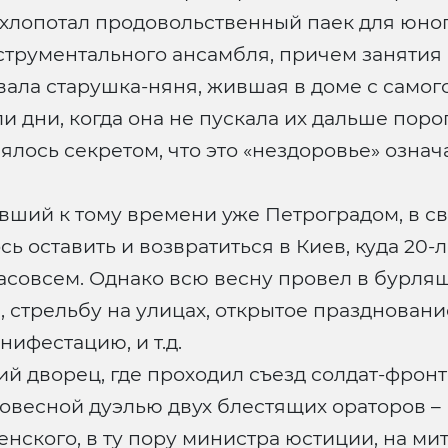
ыхлопотал продовольственный паек для юно
струментального ансамбля, причем занятия 
вала старушка-няня, жившая в доме с само
 дни, когда она не пускала их дальше порог
лялось секретом, что это «нездоровье» озна
ставший к тому времени уже Петроградом, в
ь оставить и возвратиться в Киев, куда 20
насовсем. Однако всю весну провел в бурля
, стрельбу на улицах, открытое праздновани
ифестацию, и т.д.
й дворец, где проходил съезд солдат-фронт
овесной дуэлью двух блестящих ораторов – 
нского, в ту пору министра юстиции, на ми