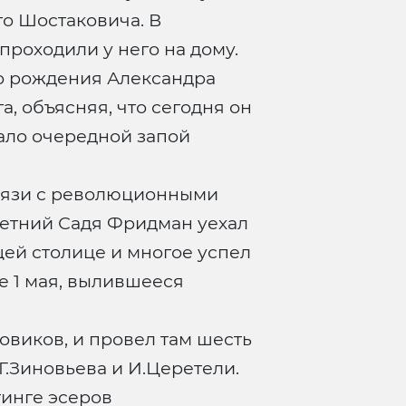
го Шостаковича. В
проходили у него на дому.
го рождения Александра
а, объясняя, что сегодня он
чало очередной запой
 связи с революционными
-летний Садя Фридман уехал
щей столице и многое успел
е 1 мая, вылившееся
овиков, и провел там шесть
Г.Зиновьева и И.Церетели.
тинге эсеров