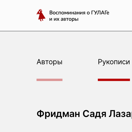
авторы
Перейти
Воспоминания
к
о
содержимому
ГУЛАГе
и
их
авторы
Авторы
Рукописи
Фридман Садя Лаза