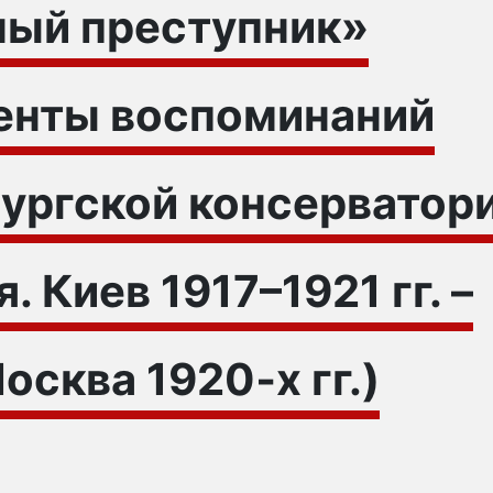
ный преступник»
менты воспоминаний
бургской консерватор
. Киев 1917–1921 гг. –
сква 1920‑х гг.)