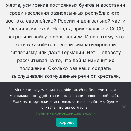
жертв, усмирение постоянных бунтов и восстаний
среди населения разноязычных республик юго-
востока европейской России и центральной части
России азиатской. Народы, прикованные к СССР,
встретили войну с облегчением. И не потому, что
хоть в какой-то степени симпатизировали
гитлеризму или даже Германии. Нет! Попросту
рассчитывая на то, что война изменит их
положение. Сколько раз наши солдаты
выслушивали возмущенные речи от крестьян,
рабочих и даже советских интеллигентов:
Мы используем файлы cookie, чтобы обеспечить вам
максимальное удобство использования нашего веб-сайта.
— Зачем вы идете помогать Сталину в борьбе с
Если вы продолжите использовать этот сайт, мы будем
немцами? Мы надеемся, что война, наконец,
считать, что вы согласны.
освободит нас от большевизма.
Политика конфиденциальности
Хорошо
Сама организация обороны на необъятном фронте