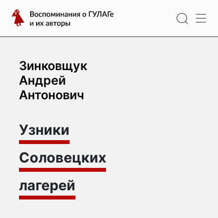
Перейти
Воспоминания
к
о
содержимому
ГУЛАГе
и
их
Зинковщук
авторы
Андрей
Антонович
Узники
Соловецких
лагерей