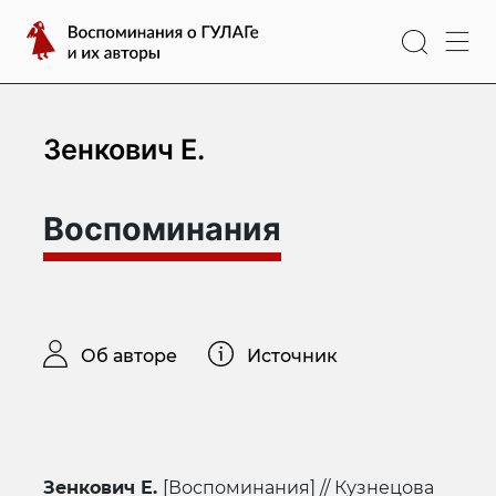
Перейти
Воспоминания
к
о
содержимому
ГУЛАГе
и
их
Зенкович Е.
авторы
Воспоминания
Об авторе
Источник
Зенкович Е.
[Воспоминания] // Кузнецова