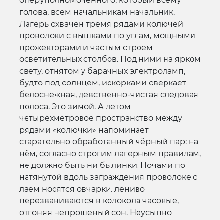
оперуполномоченного, который всему
голова, всем начальникам начальник.
Лагерь охвачен тремя рядами колючей
проволоки с вышками по углам, мощными
прожекторами и частым строем
осветительных столбов. Под ними на ярком
свету, отнятом у барачных электроламп,
будто под солнцем, искорками сверкает
белоснежная, девственно-чистая следовая
полоса. Это зимой. А летом
четырёхметровое пространство между
рядами «колючки» напоминает
старательно обработанный чёрный пар: на
нём, согласно строгим лагерным правилам,
не должно быть ни былинки. Ночами по
натянутой вдоль заграждения проволоке с
лаем носятся овчарки, лениво
перезваниваются в колокола часовые,
отгоняя непрошеный сон. Неусыпно