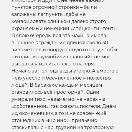
Жилстроя и других, не менее важных
пунктов огромной стройки – были
заложены лагпункты, дабы не
конвоировать слишком далеко строго
охраняемый немецкий «спецконтингент».
В свою очередь, вся эта махина имела
внешнее ограждение длиной около 30
километров и вооружённую охрану, чтобы
ни один «трудмобилизованный» не мог
вырваться из гигантского лагеря.
Немало за полгода воды утекло. А вместе с
нею унесло и бесчисленное множество
людей. В бараках с каждым месяцем
становилось всё просторней. Одни
умирали тихо, незаметно, на нарах – в
«собственной», так сказать, постели. Днём
их, окоченевших, а то и не совсем ещё
отошедших в мир иной, привычно
стаскивали с нар, грузили на тракторную