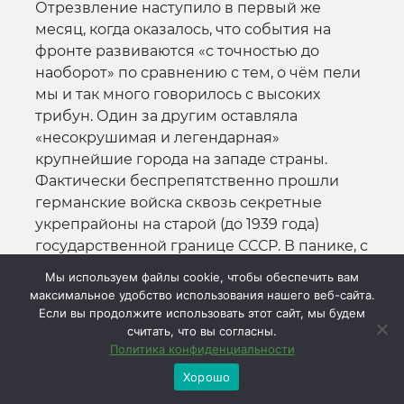
Отрезвление наступило в первый же
месяц, когда оказалось, что события на
фронте развиваются «с точностью до
наоборот» по сравнению с тем, о чём пели
мы и так много говорилось с высоких
трибун. Один за другим оставляла
«несокрушимая и легендарная»
крупнейшие города на западе страны.
Фактически беспрепятственно прошли
германские войска сквозь секретные
укрепрайоны на старой (до 1939 года)
государственной границе СССР. В панике, с
огромными потерями отступала Красная
Мы используем файлы cookie, чтобы обеспечить вам
Армия вглубь страны. Как издевательство
максимальное удобство использования нашего веб-сайта.
над здравым смыслом воспринимались
Если вы продолжите использовать этот сайт, мы будем
считать, что вы согласны.
пассажи, подобные напечатанному в
Политика конфиденциальности
«Известиях» 15 июля 1941 года: «Итоги трёх
недель войны свидетельствуют о
Хорошо
несомненном провале гитлеровского