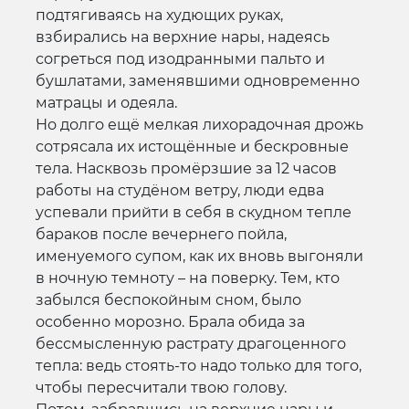
подтягиваясь на худющих руках,
взбирались на верхние нары, надеясь
согреться под изодранными пальто и
бушлатами, заменявшими одновременно
матрацы и одеяла.
Но долго ещё мелкая лихорадочная дрожь
сотрясала их истощённые и бескровные
тела. Насквозь промёрзшие за 12 часов
работы на студёном ветру, люди едва
успевали прийти в себя в скудном тепле
бараков после вечернего пойла,
именуемого супом, как их вновь выгоняли
в ночную темноту – на поверку. Тем, кто
забылся беспокойным сном, было
особенно морозно. Брала обида за
бессмысленную растрату драгоценного
тепла: ведь стоять-то надо только для того,
чтобы пересчитали твою голову.