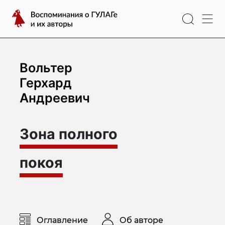
Перейти
Воспоминания
к
о
содержимому
ГУЛАГе
и
их
Вольтер
авторы
Герхард
Андреевич
Зона полного
покоя
Оглавление
Об авторе