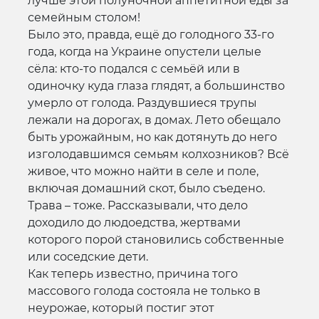
лучше этой полуночной аппетитной еды за
семейным столом!
Было это, правда, ещё до голодного 33-го
года, когда на Украине опустели целые
сёла: кто-то подался с семьёй или в
одиночку куда глаза глядят, а большинство
умерло от голода. Раздувшиеся трупы
лежали на дорогах, в домах. Лето обещало
быть урожайным, но как дотянуть до него
изголодавшимся семьям колхозников? Всё
живое, что можно найти в селе и поле,
включая домашний скот, было съедено.
Трава – тоже. Рассказывали, что дело
доходило до людоедства, жертвами
которого порой становились собственные
или соседские дети.
Как теперь известно, причина того
массового голода состояла не только в
неурожае, который постиг этот