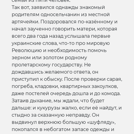
семьи из пяти человек.
Так вот, заявился однажды знакомый
родителям односельчанин из местной
артячейки. Поздоровался по-казённому и
начал заученно говорить матери, которая
всего два года назад услышала первые
украинские слова, что-то про мировую
Революцию и необходимость помочь
зерном или золотом родному
пролетарскому государству. Не
дождавшись желаемого ответа, он
приступил к обыску. После проверки сарая,
погреба, кладовки, квартирных закоулков,
даже постелей очередь дошла и до комода.
Затаив дыхание, мы ждали, что будет
дальше: и кукурузы жалко, если её найдут, и
стыдно за сказанную неправду. Он
выдвинул верхнюю большую «шуфляду»,
покопался в небогатом запасе одежды и