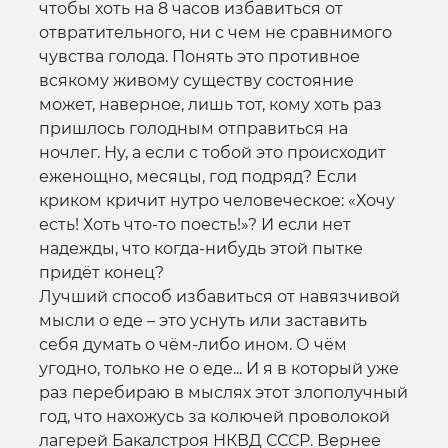
чтобы хоть на 8 часов избавиться от
отвратительного, ни с чем не сравнимого
чувства голода. Понять это противное
всякому живому существу состояние
может, наверное, лишь тот, кому хоть раз
пришлось голодным отправиться на
ночлег. Ну, а если с тобой это происходит
еженощно, месяцы, год подряд? Если
криком кричит нутро человеческое: «Хочу
есть! Хоть что-то поесть!»? И если нет
надежды, что когда-нибудь этой пытке
придёт конец?
Лучший способ избавиться от навязчивой
мысли о еде – это уснуть или заставить
себя думать о чём-либо ином. О чём
угодно, только не о еде... И я в который уже
раз перебираю в мыслях этот злополучный
год, что нахожусь за колючей проволокой
лагерей Бакалстроя НКВД СССР. Вернее