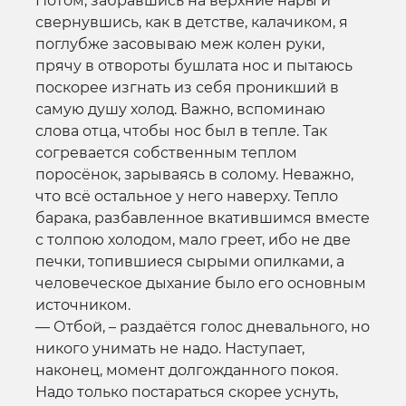
Потом, забравшись на верхние нары и
свернувшись, как в детстве, калачиком, я
поглубже засовываю меж колен руки,
прячу в отвороты бушлата нос и пытаюсь
поскорее изгнать из себя проникший в
самую душу холод. Важно, вспоминаю
слова отца, чтобы нос был в тепле. Так
согревается собственным теплом
поросёнок, зарываясь в солому. Неважно,
что всё остальное у него наверху. Тепло
барака, разбавленное вкатившимся вместе
с толпою холодом, мало греет, ибо не две
печки, топившиеся сырыми опилками, а
человеческое дыхание было его основным
источником.
— Отбой, – раздаётся голос дневального, но
никого унимать не надо. Наступает,
наконец, момент долгожданного покоя.
Надо только постараться скорее уснуть,