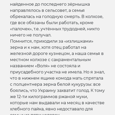
найденное до последнего зёрнышка
направлялось в сельсовет, а семья
обрекалась на голодную смерть. В колхозе,
где все обязаны были работать, кроме
«палочек», т.е. учтённых трудодней, никто
ничего не получал.
Помнится, приходили за «излишками»
зерна и к нам, хотя отец работал на
железной дороге кузнецом, а наша семья в
местном колхозе с сакраментальным
названием «Воля» не состояла и
приусадебного участка не имела. Но я знал,
что в нижнем ящике комода мать спрятала
с полцентнера зерна белой кукурузы: все
боялись, что Украину захватит голод. К тому
же 12-ти килограммов ржаной муки,
которые нам выдавали на месяц в качестве
хлебного пайка, явно недоставало для