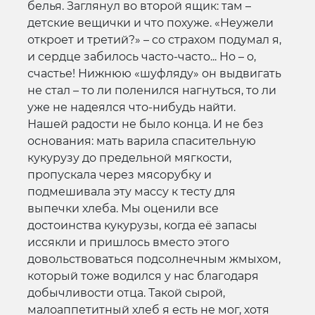
белья. Заглянул во второй ящик: там –
детские вещички и что похуже. «Неужели
откроет и третий?» – со страхом подумал я,
и сердце забилось часто-часто... Но – о,
счастье! Нижнюю «шуфляду» он выдвигать
не стал – то ли поленился нагнуться, то ли
уже не надеялся что-нибудь найти.
Нашей радости не было конца. И не без
основания: мать варила спасительную
кукурузу до предельной мягкости,
пропускала через мясорубку и
подмешивала эту массу к тесту для
выпечки хлеба. Мы оценили все
достоинства кукурузы, когда её запасы
иссякли и пришлось вместо этого
довольствоваться подсолнечным жмыхом,
который тоже водился у нас благодаря
добычливости отца. Такой сырой,
малоаппетитный хлеб я есть не мог, хотя