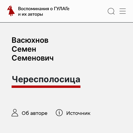
Перейти
Воспоминания
к
о
содержимому
ГУЛАГе
и
их
Васюхнов
авторы
Семен
Семенович
Чересполосица
Об авторе
Источник