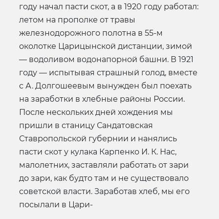
году начал пасти скот, а в 1920 году работал:
летом на прополке от травы
железнодорожного полотна в 55-м
околотке Царицынской дистанции, зимой
— водоливом водонапорной башни. В 1921
году — испытывая страшный голод, вместе
с А. Долгошеевым вынужден был поехать
на заработки в хлебные районы России.
После нескольких дней хождения мы
пришли в станицу Сандатовская
Ставропольской губернии и на­нялись
пасти скот у кулака Карпенко И. К. Нас,
малолетних, заставляли работать от зари
до зари, как будто там и не существо­вало
советской власти. Заработав хлеб, мы его
посылали в Цари-­