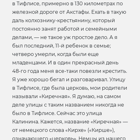
в Тифлисе, примерно в 130 километрах по
железной дороге от Акстафы. Ехать в такую
даль колхознику-крестьянину, который
постоянно занят работой и семейными
делами, — не такое уж простое дело. А я
был последний, 11-й ребенок в семье;
четверо умерли, когда были еще
младенцами. И в один прекрасный день
48-го года меня все-таки повезли крестить.
Я уже хорошо бегал и разговаривал. Улицу
в Тифлисе, где была церковь, мои родители
называли «Киречная». Я думаю, на самом
деле улицы с таким названием никогда не
было в Тифлисе. Сейчас это улица
Калинина. Кажется, название «Киречная» —
от немецкого слова «Кирхе» («Кирше»),
означающего «церковь». Немцы из нашего