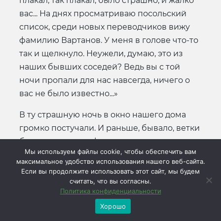
плакал, так плакал, было страшно, и жалко
вас... На днях просматриваю посольский
список, среди новых переводчиков вижу
фамилию Вартанов. У меня в голове что-то
так и щелкнуло. Неужели, думаю, это из
наших бывших соседей? Ведь вы с той
ночи пропали для нас навсегда, ничего о
вас не было известно...»
В ту страшную ночь в окно нашего дома
громко постучали. И раньше, бывало, ветки
близко растущих фруктовых деревьев под
Мы используем файлы cookie, чтобы обеспечить вам
напором ветра с шорохом касались
максимальное удобство использования нашего веб-сайта.
оконного стекла, мягко постукивали по
Если вы продолжите использовать этот сайт, мы будем
нему созревшими плодами. Это был
считать, что вы согласны.
Политика конфиденциальности
привычный стук, приятный. Но теперь
Хорошо
стучали совсем по-другому — резко,