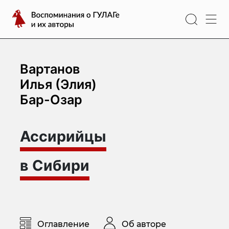
Перейти
Воспоминания
к
о
содержимому
ГУЛАГе
и
их
Вартанов
авторы
Илья (Элия)
Бар-Озар
Ассирийцы
в Сибири
Оглавление
Об авторе