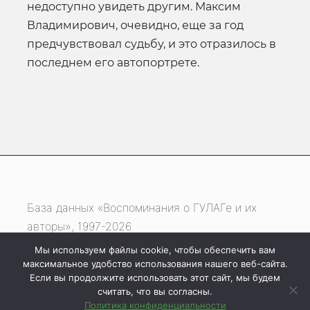
недоступно увидеть другим. Максим
Владимирович, очевидно, еще за год
предчувствовал судьбу, и это отразилось в
последнем его автопортрете.
База данных «Воспоминания о ГУЛАГе и их
авторы», 1997-2026
Мы используем файлы cookie, чтобы обеспечить вам
Если вы нашли ошибку, выделите фрагмент
максимальное удобство использования нашего веб-сайта.
текста и нажмите одновременно
Если вы продолжите использовать этот сайт, мы будем
считать, что вы согласны.
клавиши
Ctrl
+
Enter
Политика конфиденциальности