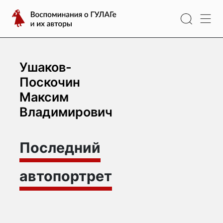
Перейти
Воспоминания
к
о
содержимому
ГУЛАГе
и
их
Ушаков-
авторы
Поскочин
Максим
Владимирович
Последний
автопортрет