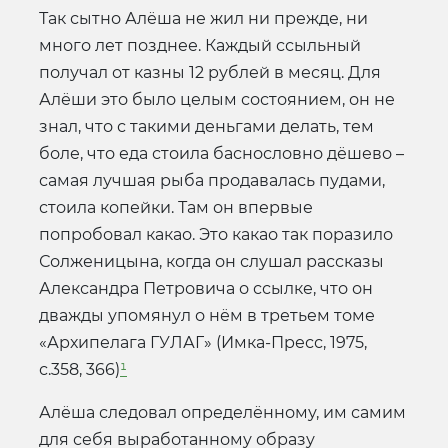
Так сытно Алёша не жил ни прежде, ни
много лет позднее. Каждый ссыльный
получал от казны 12 рублей в месяц. Для
Алёши это было целым состоянием, он не
знал, что с такими деньгами делать, тем
боле, что еда стоила баснословно дёшево –
самая лучшая рыба продавалась пудами,
стоила копейки. Там он впервые
попробовал какао. Это какао так поразило
Солженицына, когда он слушал рассказы
Александра Петровича о ссылке, что он
дважды упомянул о нём в третьем томе
«Архипелага ГУЛАГ» (Имка-Пресс, 1975,
с.358, 366)
¹
Алёша следовал определённому, им самим
для себя выработанному образу