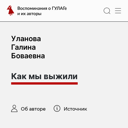
Перейти
Воспоминания
к
о
содержимому
ГУЛАГе
и
их
Уланова
авторы
Галина
Боваевна
Как мы выжили
Об авторе
Источник