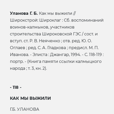
Уланова Г. Б.
Как мы выжили //
Широкстрой: Широклаг : Сб. воспоминаний
воинов-калмыков, участников
строительства Широковской ГЭС / сост. и
вступ. ст. Р. В. Неяченко ; отв. ред. Ю. О.
Оглаев ; ред. С. А. Гладкова ; предисл. М. П.
Иванова. - Элиста : Джангар, 1994. - С. 118-119 :
портр. - (Книга памяти ссылки калмыцкого
народа ; т. 3, кн. 2).
- 118 -
КАК МЫ ВЫЖИЛИ
Г.Б. УЛАНОВА