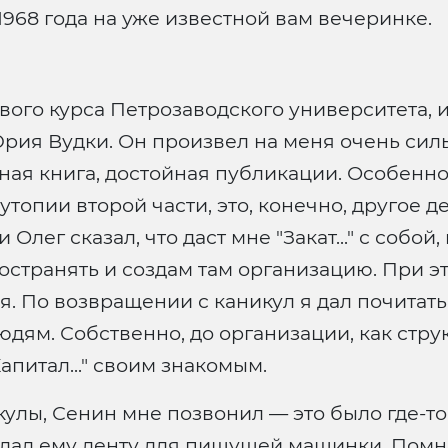
968 года на уже известной вам вечеринке.
рвого курса Петрозаводского университета, 
 Юрия Вудки. Он произвел на меня очень сил
есная книга, достойная публикации. Особенн
топии второй части, это, конечно, другое д
лег сказал, что даст мне "Закат..." с собой, 
остранять и создам там организацию. При эт
ился. По возвращении с каникул я дал почита
ям. Собственно, до организации, как структ
Капитал..." своим знакомым.
кулы, Сенин мне позвонил — это было где-то
редал ему ленту для пишущей машинки. Помн