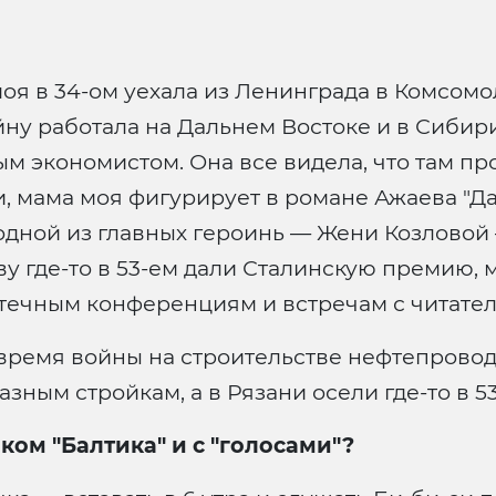
моя в 34-ом уехала из Ленинграда в Комсом
йну работала на Дальнем Востоке и в Сибири.
м экономистом. Она все видела, что там про
и, мама моя фигурирует в романе Ажаева "Да
дной из главных героинь — Жени Козловой 
ву где-то в 53-ем дали Сталинскую премию,
течным конференциям и встречам с читателя
время войны на строительстве нефтепровода.
зным стройкам, а в Рязани осели где-то в 53
ком "Балтика" и с "голосами"?