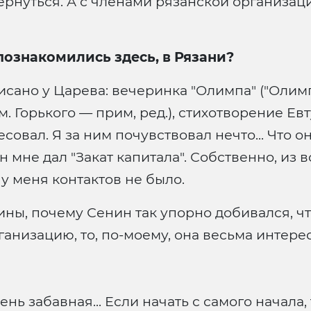
ернуться. А с членами рязанской организац
познакомились здесь, в Рязани?
 описано у Царева: вечеринка "Олимпа" ("Ол
м. Горького — прим, ред.), стихотворение Ев
овал. Я за ним почувствовал нечто... Что он 
он мне дал "Закат капитала". Собственно, из
 у меня контактов не было.
ины, почему Сенин так упорно добивался, ч
низацию, то, по-моему, она весьма интерес
ень забавная... Если начать с самого начал