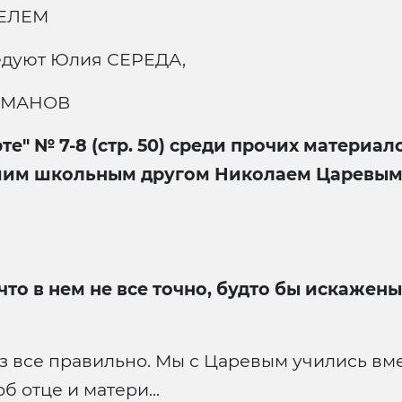
ТЕЛЕМ
едуют Юлия СЕРЕДА,
РОМАНОВ
е" № 7-8 (стр. 50) среди прочих материал
им школьным другом Николаем Царевым-"
то в нем не все точно, будто бы искажен
аз все правильно. Мы с Царевым учились вм
об отце и матери...