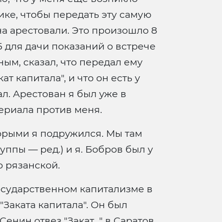
ике, чтобы передать эту самую
на арестовали. Это произошло 8
ГБ для дачи показаний о встрече
ным, сказал, что передал ему
т капитала", и что он есть у
ал. Арестован я был уже в
териала против меня.
торыми я подружился. Мы там
ппы — ред.) и я. Бобров был у
 рязанской.
 государственном капитализме в
Заката капитала". Он был
нин отвез "Закат..." в Саратов