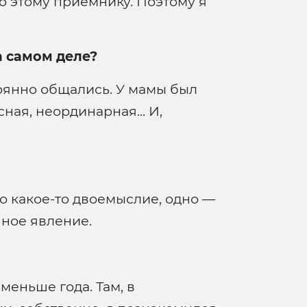
по этому приемнику. Поэтому я
на самом деле?
тоянно общались. У мамы был
ая, неординарная... И,
ло какое-то двоемыслие, одно —
нное явление.
меньше года. Там, в