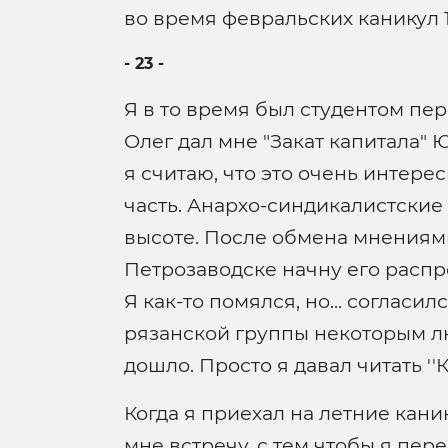
во время февральских каникул 1
- 23 -
Я в то время был студентом пе
Олег дал мне "Закат капитала"
я считаю, что это очень интер
часть. Анархо-синдикалистские у
высоте. После обмена мнениями О
Петрозаводске начну его распр
Я как-то помялся, но... соглас
рязанской группы некоторым люд
дошло. Просто я давал читать ''
Когда я приехал на летние кани
мне встречу, с тем чтобы я пе