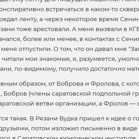
онспиративно встречаться в каком-то сквер
ередал ленту, а через некоторое время Сени
 Рязани тоже арестовали. А меня вызвали в К
знался, более или менее, в контактах с Сени
ня отпустили. О том, что он давал мне "Зака
о читали мои знакомые, я, разумеется, умолч
зани, по-видимому, получило достаточно ма
лавным образом, от Боброва и Фролова, с ко
 Бобров (члены саратовской подпольной гру
ратовской ветви организации, а Фролов — о
ется такая. В Рязани Вудка пришел к идее о
друзьями, потом изложил письменно в виде "
ся в Саратовском юридическом институте. Се