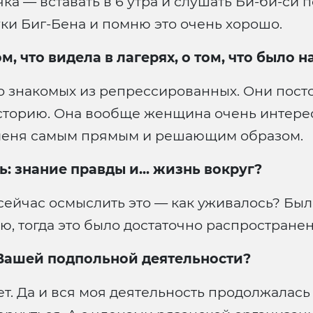
ка — вставать в 6 утра и слушать Би-би-си 
уки Биг-Бена и помню это очень хорошо.
м, что видела в лагерях, о том, что было 
го знакомых из репрессированных. Они пос
сторию. Она вообще женщина очень интересн
а меня самым прямым и решающим образом.
ь: знание правды и... жизнь вокруг?
 сейчас осмыслить это — как уживалось? Бы
маю, тогда это было достаточно распростране
о Вашей подпольной деятельности?
т. Да и вся моя деятельность продолжалась 