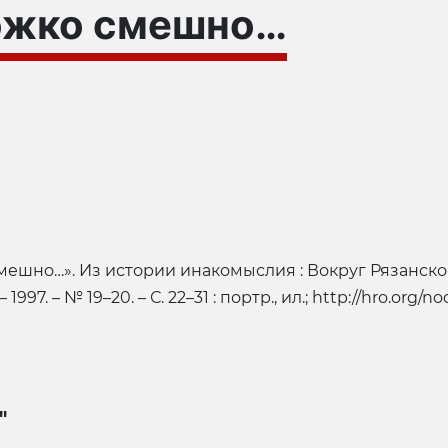
ожко смешно…
ешно…». Из истории инакомыслия : Вокруг Рязанско
1997. – № 19–20. – С. 22–31 : портр., ил.; http://hro.org/n
"