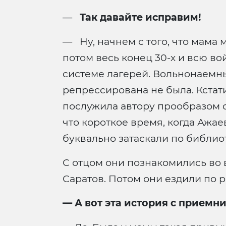
—
Так давайте исправим!
— Ну, начнем с того, что мама 
потом весь конец 30-х и всю во
системе лагерей. Вольнонаемны
репрессирована не была. Кстат
послужила автору прообразом о
что короткое время, когда Ажае
буквально затаскали по библио
С отцом они познакомились во 
Саратов. Потом они ездили по ра
—
А вот эта история с приемни