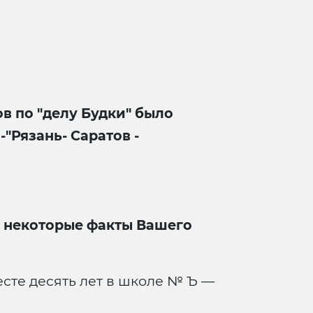
ов по "делу Будки" было
Рязань- Саратов -
ы некоторые факты Вашего
есте десять лет в школе № Ъ —