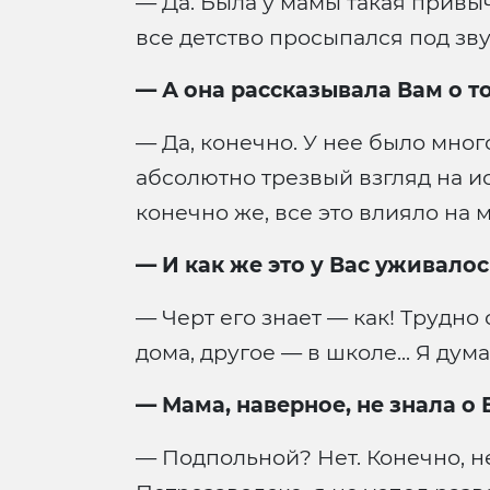
— Да. Была у мамы такая привыч
все детство просыпался под зв
—
А она рассказывала Вам о то
— Да, конечно. У нее было мно
абсолютно трезвый взгляд на и
конечно же, все это влияло н
— И как же это у Вас уживалос
— Черт его знает — как! Трудно
дома, другое — в школе... Я ду
—
Мама, наверное, не знала 
— Подпольной? Нет. Конечно, не