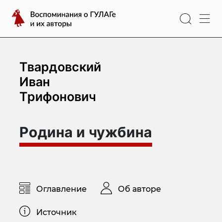
Перейти
Воспоминания
к
о
содержимому
ГУЛАГе
и
их
Твардовский
авторы
Иван
Трифонович
Родина и чужбина
Оглавление
Об авторе
Источник