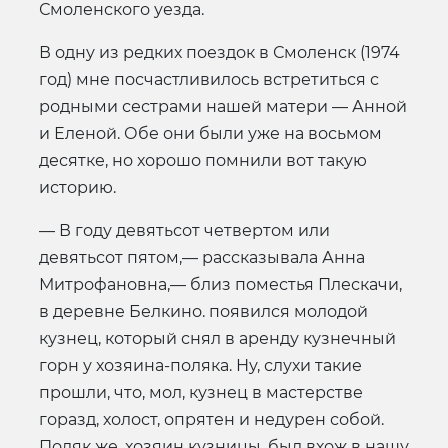
Смоленского уезда.
В одну из редких поездок в Смоленск (1974
год) мне посчастливилось встретиться с
родными сестрами нашей матери — Анной
и Еленой. Обе они были уже на восьмом
десятке, но хорошо помнили вот такую
историю.
— В году девятьсот четвертом или
девятьсот пятом,— рассказывала Анна
Митрофановна,— близ поместья Плескачи,
в деревне Белкино. появился молодой
кузнец, который снял в аренду кузнечный
горн у хозяина-поляка. Ну, слухи такие
прошли, что, мол, кузнец в мастерстве
горазд, холост, опрятен и недурен собой.
Поляк же, хозяин кузницы, был вхож в нашу