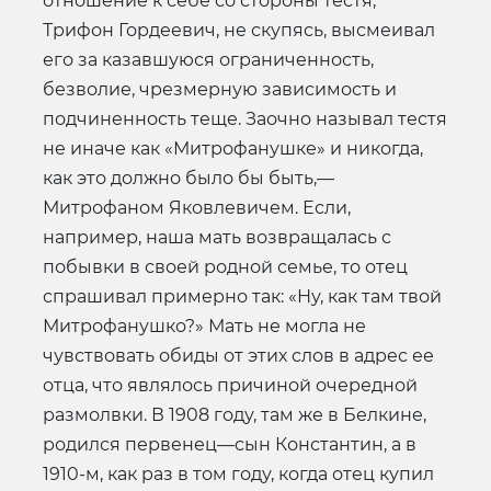
отношение к себе со стороны тестя,
Трифон Гордеевич, не скупясь, высмеивал
его за казавшуюся ограниченность,
безволие, чрезмерную зависимость и
подчиненность теще. Заочно называл тестя
не иначе как «Митрофанушке» и никогда,
как это должно было бы быть,—
Митрофаном Яковлевичем. Если,
например, наша мать возвращалась с
побывки в своей родной семье, то отец
спрашивал примерно так: «Ну, как там твой
Митрофанушко?» Мать не могла не
чувствовать обиды от этих слов в адрес ее
отца, что являлось причиной очередной
размолвки. В 1908 году, там же в Белкине,
родился первенец—сын Константин, а в
1910-м, как раз в том году, когда отец купил