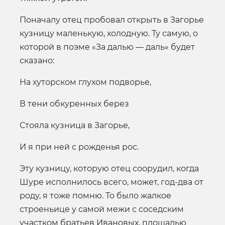
Поначалу отец пробовал открыть в Загорье
кузницу маленькую, холодную. Ту самую, о
которой в поэме «За далью — даль» будет
сказано:
На хуторском глухом подворье,
В тени обкуренных берез
Стояла кузница в Загорье,
И я при ней с рожденья рос.
Эту кузницу, которую отец соорудил, когда
Шуре исполнилось всего, может, год-два от
роду, я тоже помню. То было жалкое
строеньице у самой межи с соседским
участком братьев Ивановых, площадью