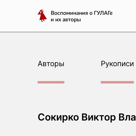
авторы
Перейти
Воспоминания
к
о
содержимому
ГУЛАГе
и
их
авторы
Авторы
Рукописи
Сокирко Виктор Вл