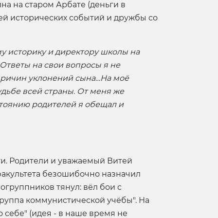
на на старом Арбате (деньги в
зей исторических событий и дружбы со
му историку и директору школы на
 Ответы на свои вопросы я не
 причин уклонений сына…На моё
удьбе всей страны. От меня же
стоянию родителей я обещал и
ти. Родители и уважаемый Витей
факультета безошибочно назначил
ногруппников тянул: вёл бои с
группа коммунистической учёбы". На
себе" (идея - в наше время не