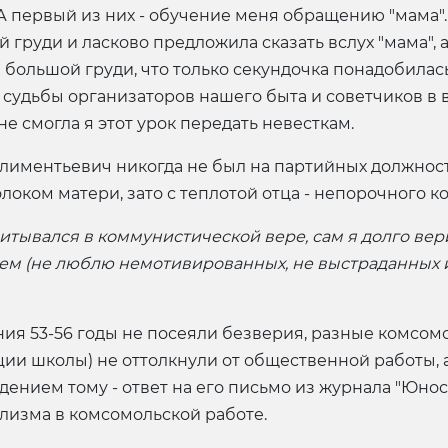
А первый из них - обучение меня обращению "мама"
 груди и ласково предложила сказать вслух "мама", а 
большой груди, что только секундочка понадобилась
т судьбы организаторов нашего быта и советчиков в 
 не смогла я этот урок передать невесткам.
Климентьевич никогда не был на партийных должностя
олоком матери, зато с теплотой отца - непорочного к
итывался в коммунистической вере, сам я долго вер
нем (не люблю немотивированных, не выстраданных 
ия 53-56 годы не посеяли безверия, разные комсомо
ии школы) не оттолкнули от общественной работы, 
нием тому - ответ на его письмо из журнала "Юность"
изма в комсомольской работе.