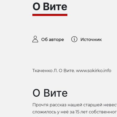
О Вите
Об авторе
Источник
Ткаченко Л. О Вите. www.sokirko.info
О Вите
Прочтя рассказ нашей старшей невестк
сложилось у неё за 15 лет собственн