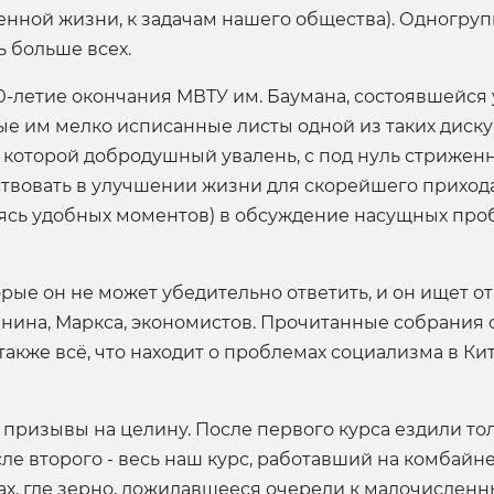
нной жизни, к задачам нашего общества). Одногру
ь больше всех.
0-летие окончания МВТУ им. Баумана, состоявшейся 
 им мелко исписанные листы одной из таких дискус
 которой добродушный увалень, с под нуль стриженн
твовать в улучшении жизни для скорейшего приход
аясь удобных моментов) в обсуждение насущных пр
рые он не может убедительно ответить, и он ищет от
ина, Маркса, экономистов. Прочитанные собрания 
т также всё, что находит о проблемах социализма в Ки
призывы на целину. После первого курса ездили тол
сле второго - весь наш курс, работавший на комбайн
ах, где зерно, дожидавшееся очереди к малочисленн