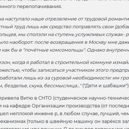
оянного перелопачивания.
а наступало наше отрезвление от трудовой романтик
ый труд лишь как средство поправлять свои (добавлю
ольцев, мы сползли на ступень услужливых служак- 
ыло наоборот: после возвращения в Москву мне даже
и как бы в "почётные комсомольцы". Однако внутрен
езон, когда я работал в строительной коммуне изма
ожестью, чтобы записаться участником этого предпр
аботали лишь из-за суровой необходимости: им гроз
 безделье, скука, бессмыслица…"
("Дети и шабашки")
ривела Витю в СНТО (студенческое научно-техничес
 и на кафедре Организации производства (от послед
ышел неплохой инжене р, в любом случае, лучший, чем
еханизмах (только в швейную машину он зарёкся зал