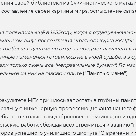
ения своей библиотеки из букинистического магази
, составление своей картины мира, осмысление свя
 появились ещё в 1955году, когда я отдал уважаемо
менном виде после чтения "Краткого курса ВКП(б)".
а затребовали данные об отце на предмет выяснения
ренные изменения готовились не в моей судьбе, а в с
ли только сжечь все "неправильные бумаги". По на
ельные из них на газовой плите
("Память о маме")
факультете МГУ пришлось запрятать в глубины памя
йтральную инженерную профессию. Деканат нашего 
ёбы он не только сам добросовестно учился, но и од
ьскую работу, убеждая всех стремиться к званию "
торов успешного училищного диспута "О времени и о 