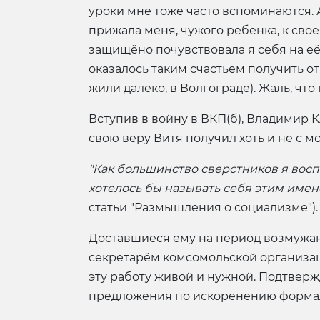
уроки мне тоже часто вспоминаются. 
прижала меня, чужого ребёнка, к своей
защищёно почувствовала я себя на её 
оказалось таким счастьем получить о
жили далеко, в Волгограде). Жаль, что
Вступив в войну в ВКП(б), Владимир 
свою веру Витя получил хоть и не с м
"Как большинство сверстников я восп
хотелось бы называть себя этим име
статьи "Размышления о социализме").
Доставшиеся ему на период возмужан
секретарём комсомольской организац
эту работу живой и нужной. Подтвержде
предложения по искоренению формал