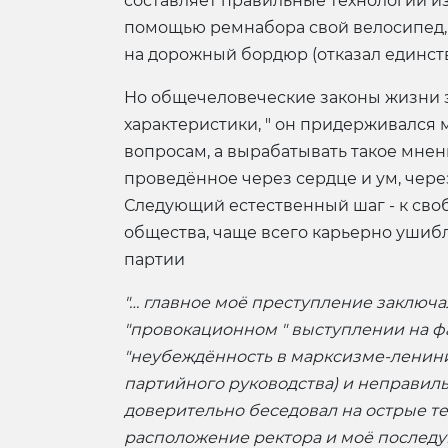
составляет правильные технологии из
помощью ремнабора свой велосипед, п
на дорожный бордюр (отказал единст
Но общечеловеческие законы жизни за
характеристики, " он придерживался 
вопросам, а вырабатывать такое мнение
проведённое через сердце и ум, чере
Следующий естественный шаг - к сво
общества, чаще всего карьерно ушибле
партии
"… главное моё преступление заключа
"провокационном " выступлении на ф
"неубеждённость в марксизме-ленини
партийного руководства) и неправил
доверительно беседовал на острые т
расположение ректора и моё последую