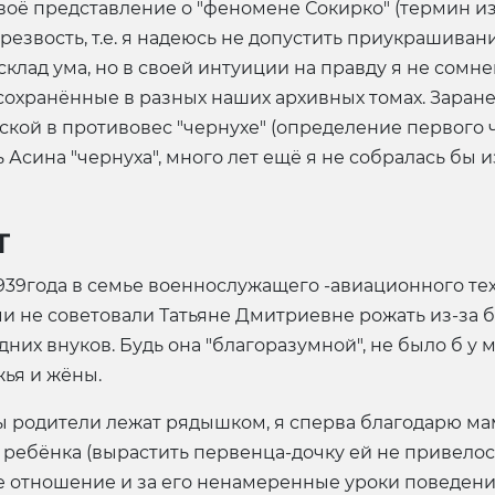
оё представление о "феномене Сокирко" (термин из 
езвость, т.е. я надеюсь не допустить приукрашивани
лад ума, но в своей интуиции на правду я не сомне
охранённые в разных наших архивных томах. Заранее
ской в противовес "чернухе" (определение первого 
 Асина "чернуха", много лет ещё я не собралась бы
т
39года в семье военнослужащего -авиационного техн
рачи не советовали Татьяне Дмитриевне рожать из-за 
них внуков. Будь она "благоразумной", не было б у
жья и жёны.
 родители лежат рядышком, я сперва благодарю мам
ребёнка (вырастить первенца-дочку ей не привелось),
 отношение и за его ненамеренные уроки поведени