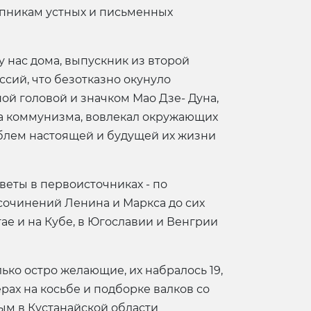
ппникам устных и письменных
у нас дома, выпускник из второй
сий, что безотказно окунуло
ой головой и значком Мао Дзе- Дуна,
а коммунизма, вовлекал окружающих
облем настоящей и будущей их жизни
веты в первоисточниках - по
сочинений Ленина и Маркса до сих
тае и на Кубе, в Югославии и Венгрии
ько остро желающие, их набралось 19,
ерах на косьбе и подборке валков со
ым в Кустанайской области