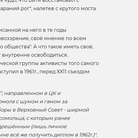
 чудо, что Витя восстановил с
раний рог", налетев с крутого моста
санной на него в те годы
овоззрение, своё мнение по всем
 общества". А что такое иметь своё,
т внутренне освободиться.
ческой группы активисты того самого
тупил в 1961г., перед ХХ11 съездом
", направленном в ЦК и
омола с шумом и гамом за
боры в Верховный Совет - ширмой
сомольца, с которым ранее
едрешённым (лишь личное
е всё же получить диплом в 1962г.)"
.