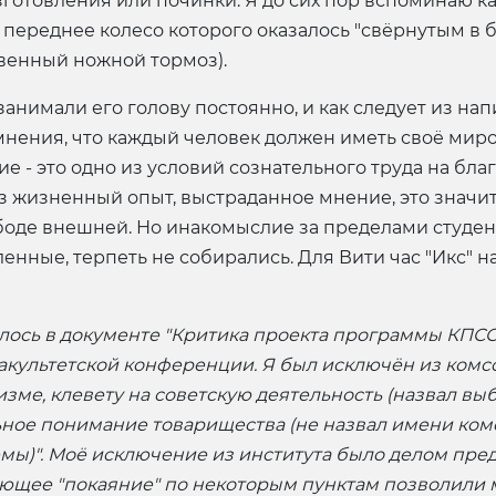
готовления или починки. Я до сих пор вспоминаю как
ереднее колесо которого оказалось "свёрнутым в ба
венный ножной тормоз).
нимали его голову постоянно, и как следует из напи
мнения, что каждый человек должен иметь своё мир
 - это одно из условий сознательного труда на благо
з жизненный опыт, выстраданное мнение, это значи
боде внешней. Но инакомыслие за пределами студен
нные, терпеть не собирались. Для Вити час "Икс" нас
лось в документе "Критика проекта программы КПСС
акультетской конференции. Я был исключён из комс
зме, клевету на советскую деятельность (назвал вы
ьное понимание товарищества (не назвал имени ком
емы)". Моё исключение из института было делом пр
щее "покаяние" по некоторым пунктам позволили мн