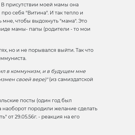
. В присутствии моей мамы она
про себя "Витина". И так тепло и
 мне, чтобы выдохнуть "мама". Это
виде мамы- папы (родители - то мои
х, но и не порывался выйти. Так что
оммуниста.
ил в коммунизм, и в будущем мне
измен своей вере)"
(из самиздатской
льские посты (один год был
а наоборот породили желание сделать
 от 29.05.56г. - реакция на его