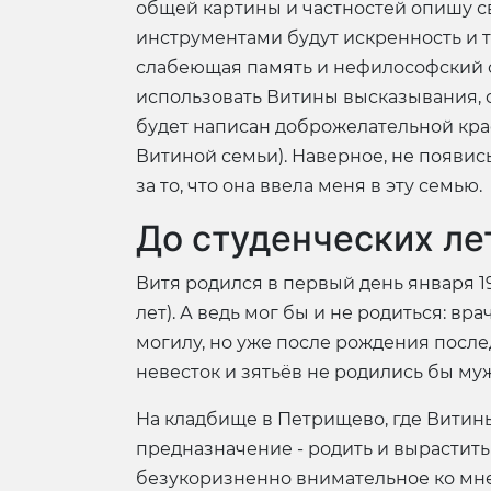
общей картины и частностей опишу св
инструментами будут искренность и тр
слабеющая память и нефилософский ск
использовать Витины высказывания, с
будет написан доброжелательной кра
Витиной семьи). Наверное, не появись
за то, что она ввела меня в эту семью.
До студенческих ле
Витя родился в первый день января 19
лет). А ведь мог бы и не родиться: в
могилу, но уже после рождения послед
невесток и зятьёв не родились бы му
На кладбище в Петрищево, где Витины
предназначение - родить и вырастить 
безукоризненно внимательное ко мне