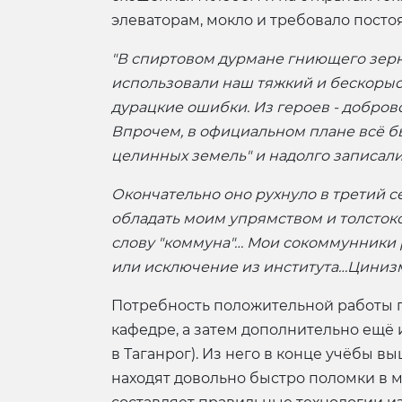
элеваторам, мокло и требовало пост
"В спиртовом дурмане гниющего зерн
использовали наш тяжкий и бескорыстн
дурацкие ошибки. Из героев - добров
Впрочем, в официальном плане всё б
целинных земель" и надолго записал
Окончательно оно рухнуло в третий с
обладать моим упрямством и толсток
слову "коммуна"… Мои сокоммунники р
или исключение из института…Цинизм,
Потребность положительной работы п
кафедре, а затем дополнительно ещё
в Таганрог). Из него в конце учёбы в
находят довольно быстро поломки в м