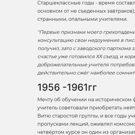
Старшеклассные годы - время составл
основном от не съеденных завтраков)
странными, опальными учителями.
"Первые признаки моего грехопадения
консультацию свои недоумения в пись
получил, зато с заводского партком
счастье уже готовился ХХ съезд, и ко
доброжелательные учителя потребова
действительно сжёг наиболее сомнит
1956 -1961гг
Мечту об обучении на историческом 
учитель советовали приобретать не
Витю старостой группы, и все годы уч
пропусками лекций, оживлял комсомол
четвёртом курсе он один из организа