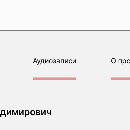
Аудиозаписи
О пр
адимирович