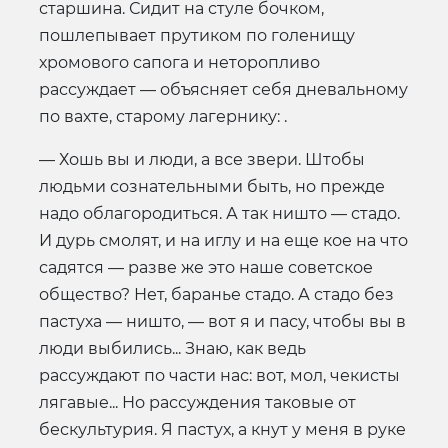
старшина. Сидит на стуле бочком,
пошлепывает прутиком по голенищу
хромового сапога и неторопливо
рассуждает — объясняет себя дневальному
по вахте, старому лагернику: .
— Хошь вы и люди, а все звери. Штобы
людьми сознательными быть, но прежде
надо облагородиться. А так ништо — стадо.
И дурь смолят, и на иглу и на еще кое на что
садятся — разве же это наше советское
общество? Нет, баранье стадо. А стадо без
пастуха — ништо, — вот я и пасу, чтобы вы в
люди выбились... Знаю, как ведь
рассуждают по части нас: вот, мол, чекисты
лягавые... Но рассуждения таковые от
бескультурия. Я пастух, а кнут у меня в руке