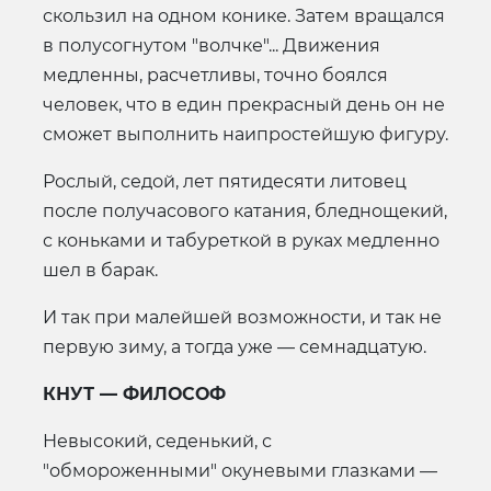
скользил на одном конике. Затем вращался
в полусогнутом "волчке"... Движения
медленны, расчетливы, точно боялся
человек, что в един прекрасный день он не
сможет выполнить наипростейшую фигуру.
Рослый, седой, лет пятидесяти литовец
после получасового катания, бледнощекий,
с коньками и табуреткой в руках медленно
шел в барак.
И так при малейшей возможности, и так не
первую зиму, а тогда уже — семнадцатую.
КНУТ — ФИЛОСОФ
Невысокий, седенький, с
"обмороженными" окуневыми глазками —