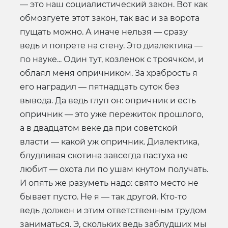
— это наш социалистический закон. Вот как
обмозгуете этот закон, так вас и за ворота
пущать можно. А иначе нельзя — сразу
ведь и попрете на стену. Это диалектика —
по науке... Один тут, козленок с троячком, и
облаял меня опричником. За храбрость я
его наградил — пятнадцать суток без
вывода. Да ведь глуп он: опричник и есть
опричник — это уже пережиток прошлого,
а в двадцатом веке да при советской
власти — какой уж опричник. Диалектика,
блудливая скотина завсегда пастуха не
любит — охота ли по ушам кнутом получать.
И опять же разуметь надо: свято место не
бывает пусто. Не я — так другой. Кто-то
ведь должен и этим ответственным трудом
заниматься. Э, скольких ведь заблудших мы