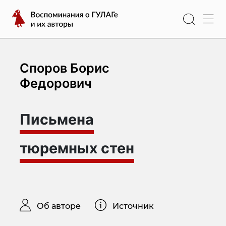
Перейти
Воспоминания
к
о
содержимому
ГУЛАГе
и
их
Споров Борис
авторы
Федорович
Письмена
тюремных стен
Об авторе
Источник