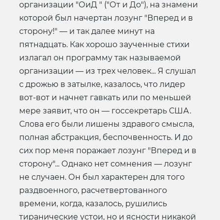
организации "ОиД " ("От и До"), на знамени
которой был начертан лозунг "Вперед и в
сторону!" — и так далее минут на
пятнадцать. Как хорошо заученные стихи
излагал он программу так называемой
организации — из трех человек... Я слушал
с дрожью в затылке, казалось, что лидер
вот-вот и начнет гавкать или по меньшей
мере заявит, что он — госсекретарь США.
Слова его были лишены здравого смысла,
полная абстракция, беспочвенность. И до
сих пор меня поражает лозунг "Вперед и в
сторону"... Однако нет сомнения — лозунг
не случаен. Он был характерен для того
раздвоенного, расчетвертованного
времени, когда, казалось, рушились
тиранические устои, но и ясности никакой