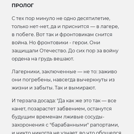
ПРОЛОГ
С тех пор минуло не одно десятилетие,
только нет-нет, да и приснится — в лагере,
в побеге. Вот так и фронтовикам снится
война. Но фронтовики - герои. Они
защищали Отечество. До сих пор за войну
ордена на грудь вешают.
Лагерники, заключенные — не то: заживо
они погребены, навсегда вычеркнуты из
жизни и забыты. Так и вымирают.
И терзала досада: "Да как же это так — все
канет, позарастет забвением, останутся
будущим временам лживые сосуды-
захоронения с "барабанными" рапортами,
и никто никогда не узнает, во что обошелся