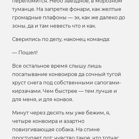
переломится. Небо звездное, в морозном
туманце. На запретке фонари, как желтые
громадные плафоны — эх, как же далеко до
зоны, да и там невесть что и как.
Сверились по делу, наконец команда:
— Пошел!
Все остальное время слышу лишь
посапывание конвоиров да сочный тугой
хруст снега под собственными сапогами-
кирзачами. Чем быстрее — тем лучше и
для меня, и для конвоя.
Минут через десять мы уже бежим, я,
четыре конвоира и азартно
повизгивающая собака. На спине
проступает пот: чувство такое, что тотчас