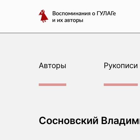
авторы
Перейти
Воспоминания
к
о
содержимому
ГУЛАГе
и
их
авторы
Авторы
Рукописи
Сосновский Владим