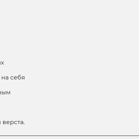
ых
 на себя
зным
 верста.