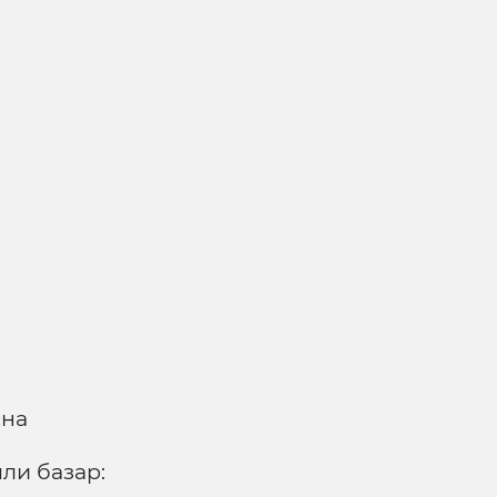
«на
ыли базар: