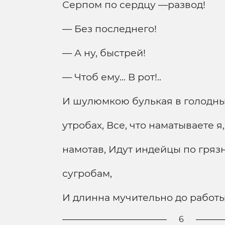
Серпом по сердцу —развод!
— Без последнего!
— А ну, быстрей!
— Чтоб ему... В рот!..
И шулюмкою булькая в голодн
утробах, Все, что наматываете я,
намотав, Идут индейцы по гря
сугробам,
И длинна мучительно до работы
6