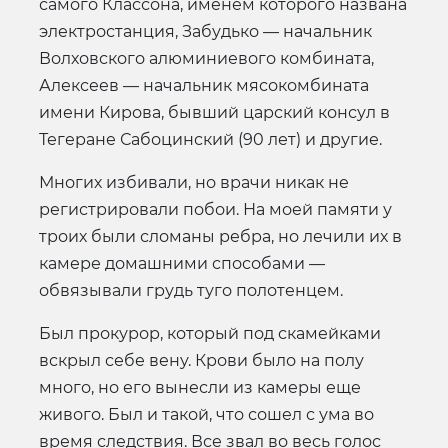
самого Классона, именем которого названа
электростанция, Забудько — начальник
Волховского алюминиевого комбината,
Алексеев — начальник мясокомбината
имени Кирова, бывший царский консул в
Тегеране Сабоцинский (90 лет) и другие.
Многих избивали, но врачи никак не
регистрировали побои. На моей памяти у
троих были сломаны ребра, но лечили их в
камере домашними способами —
обвязывали грудь туго полотенцем.
Был прокурор, который под скамейками
вскрыл себе вену. Крови было на полу
много, но его вынесли из камеры еще
живого. Был и такой, что сошел с ума во
время следствия. Все звал во весь голос