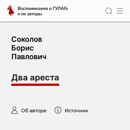
Перейти
Воспоминания
к
о
содержимому
ГУЛАГе
и
их
Соколов
авторы
Борис
Павлович
Два ареста
Об авторе
Источник