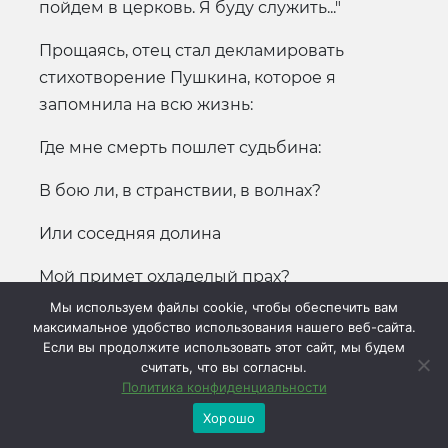
пойдем в церковь. Я буду служить..."
Прощаясь, отец стал декламировать
стихотворение Пушкина, которое я
запомнила на всю жизнь:
Где мне смерть пошлет судьбина:
В бою ли, в странствии, в волнах?
Или соседняя долина
Мой примет охладелый прах?
Мы используем файлы cookie, чтобы обеспечить вам
И хоть бесчувственному телу
максимальное удобство использования нашего веб-сайта.
Если вы продолжите использовать этот сайт, мы будем
Равно повсюду истлевать,
считать, что вы согласны.
Политика конфиденциальности
Но ближе к милому пределу
Хорошо