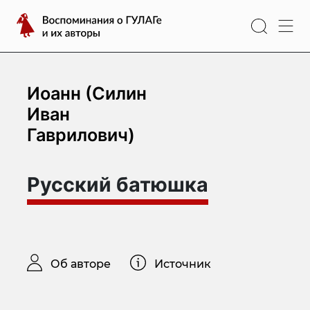
Перейти
Воспоминания
к
о
содержимому
ГУЛАГе
и
их
Иоанн (Силин
авторы
Иван
Гаврилович)
Русский батюшка
Об авторе
Источник