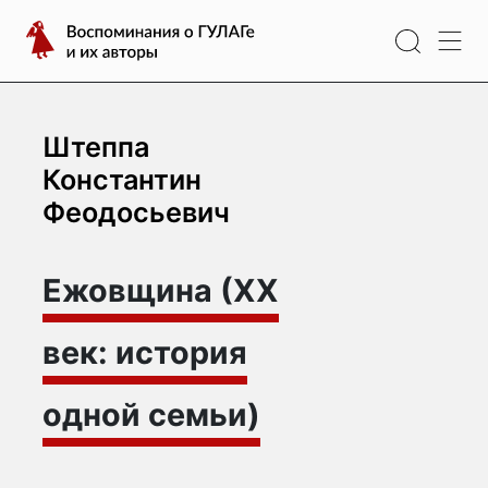
Перейти
Воспоминания
к
о
содержимому
ГУЛАГе
и
их
Штеппа
авторы
Константин
Феодосьевич
Ежовщина (ХХ
век: история
одной семьи)