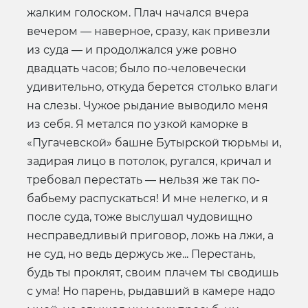
жалким голоском. Плач начался вчера
вечером — наверное, сразу, как привезли
из суда — и продолжался уже ровно
двадцать часов; было по-человечески
удивительно, откуда берется столько влаги
на слезы. Чужое рыдание выводило меня
из себя. Я метался по узкой каморке в
«Пугачевской» башне Бутырской тюрьмы и,
задирая лицо в потолок, ругался, кричал и
требовал перестать — нельзя же так по-
бабьему распускаться! И мне нелегко, и я
после суда, тоже выслушал чудовищно
несправедливый приговор, ложь на лжи, а
не суд, но ведь держусь же... Перестань,
будь ты проклят, своим плачем ты сводишь
с ума! Но парень, рыдавший в камере надо