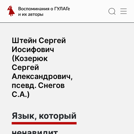
Перейти
Воспоминания
к
о
содержимому
ГУЛАГе
и
их
Штейн Сергей
авторы
Иосифович
(Козерюк
Сергей
Александрович,
псевд. Снегов
С.А.)
Язык, который
ненавидит