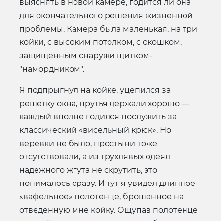
выяснять в новой камере, годится ли она
для окончательного решения жизненной
проблемы. Камера была маленькая, на три
койки, с высоким потолком, с окошком,
защищенным снаружи щитком-
"намордником".
Я подпрыгнул на койке, уцепился за
решетку окна, прутья держали хорошо —
каждый вполне годился послужить за
классический «висельный крюк». Но
веревки не было, простыни тоже
отсутствовали, а из трухлявых одеял
надежного жгута не скрутить, это
понималось сразу. И тут я увидел длинное
«вафельное» полотенце, брошенное на
отведенную мне койку. Ощупав полотенце