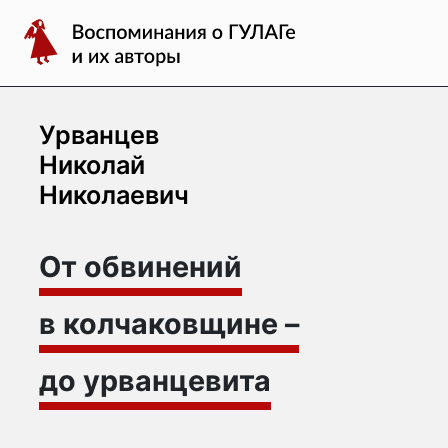
Перейти
Воспоминания
к
о
содержимому
ГУЛАГе
и
их
Урванцев
авторы
Николай
Николаевич
От обвинений
в колчаковщине –
до урванцевита