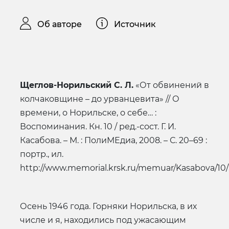
Об авторе
Источник
Щеглов-Норильский С. Л.
«От обвинений в
колчаковщине – до урванцевита» // О
времени, о Норильске, о себе… :
Воспоминания. Кн. 10 / ред.-сост. Г. И.
Касабова. – М. : ПолиМЕдиа, 2008. – С. 20–69 :
портр., ил.
http://www.memorial.krsk.ru/memuar/Kasabova/10
Осень 1946 года. Горняки Норильска, в их
числе и я, находились под ужасающим