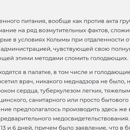
енного питания, вообще как против акта гр
ание на ряд возмутительных фактов, сложи
орые в условиях Колымы при отдаленности о
администрацией, чувствующей свою полну
ющей этими методами сломить голодающих.
одятся в палатке, в том числе и голодающие
осетил врач, никакого меднадзора не было, н
роком сердца, туберкулезом легких, тяжел
инского, санитарного или просто бытового
ние предполагалось производить здесь же в
предварительного медосвидетельствования.
 13 и 6 дней, причем было заявление, что в