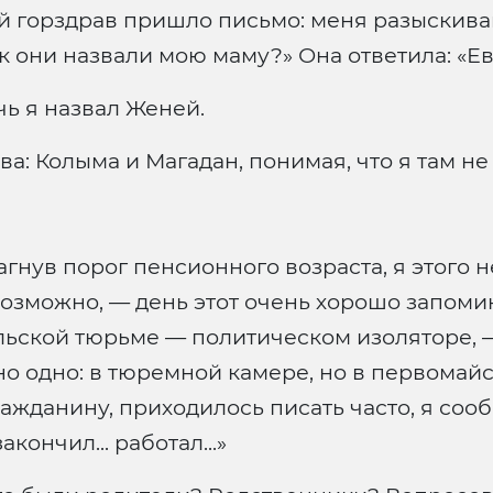
й горздрав пришло письмо: меня разыскива
ак они назвали мою маму?» Она ответила: «Ев
чь я назвал Женей.
а: Колыма и Магадан, понимая, что я там не 
агнув порог пенсионного возраста, я этого 
 возможно, — день этот очень хорошо запоми
альской тюрьме — политическом изоляторе, —
но одно: в тюремной камере, но в первомайс
ражданину, приходилось писать часто, я соо
кончил... работал...»