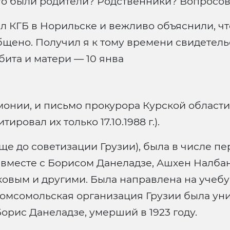
Кто были родители? Родственники? Вопросов
ел КГБ в Норильске и вежливо объяснили, ч
бщено. Получил я к тому времени свидетельс
бита и матери — 10 янва
вмонии, и письмо прокурора Курской области
ровал их только 17.10.1988 г.).
(еще до советизации Грузии), была в числе 
и вместе с Борисом Данеладзе, Ашхен Налбан
вым и другими. Была направлена на учебу 
комсомольская организация Грузии была ун
орис Данеладзе, умерший в 1923 году.