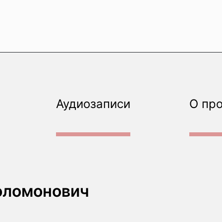
Аудиозаписи
О пр
оломонович