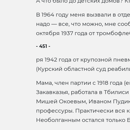
А что было до детских домов? 
В 1964 году меня вызвали в отд
надо — все, что можно, мне соо
октября 1937 года от тромбофле
- 451 -
ря 1942 года от крупозной пне
(Курский областной суд реабилити
Мама, член партии с 1918 года 
Закавказья, работала в Тбилис
Мишей Окоевым, Иваном Пудико
профессуры. Практически вся 
Необолганным остался только Б