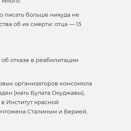
 много.
то писать больше никуда не
тва об их смерти: отца — 13
 об отказе в реабилитации
первых организаторов комсомола
дян (мать Булата Окуджавы),
в Институт красной
ичтожена Сталиным и Берией.