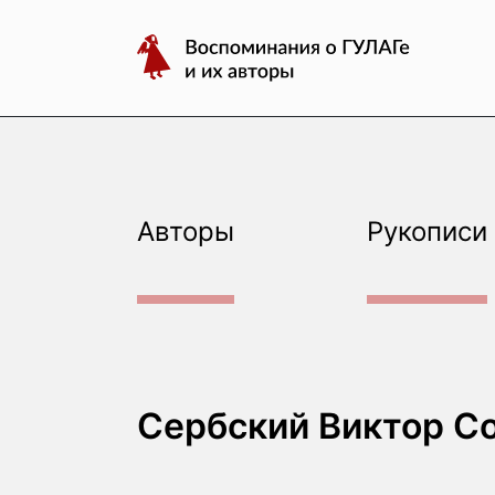
авторы
Перейти
Воспоминания
к
о
содержимому
ГУЛАГе
и
их
авторы
Авторы
Рукописи
Сербский Виктор С