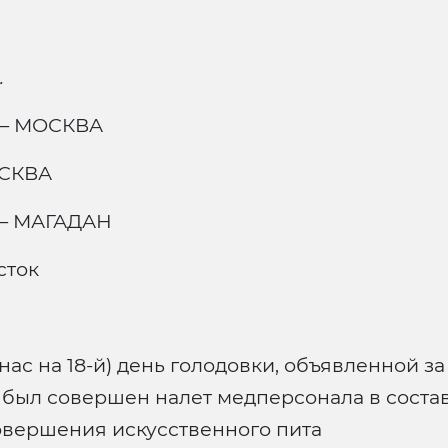
.
— МОСКВА
СКВА
— МАГАДАН
сток
 из нас на 18-й) день голодовки, объявленной
с был совершен налет медперсонала в состав
овершения искусственного пита