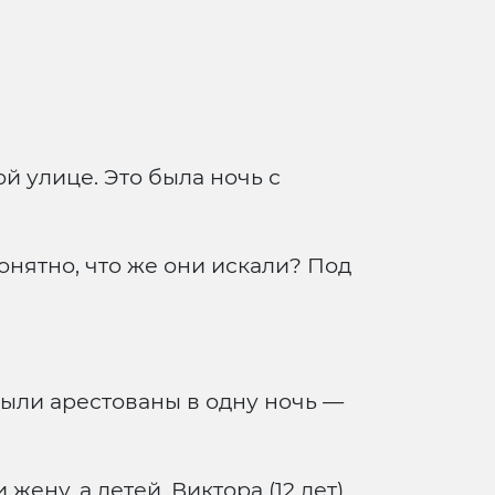
й улице. Это была ночь с
онятно, что же они искали? Под
ыли арестованы в одну ночь —
ену, а детей, Виктора (12 лет)