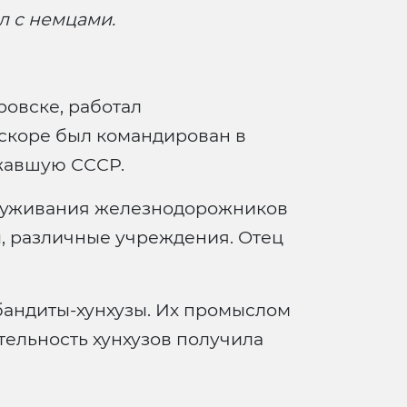
ал с немцами.
ровске, работал
вскоре был командирован в
жавшую СССР.
бслуживания железнодорожников
, различные учреждения. Отец
бандиты-хунхузы. Их промыслом
тельность хунхузов получила