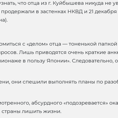
узнать, что отца из г. Куйбышева никуда не 
о продержали в застенках НКВД и 21 декабр
а).
омиться с «делом» отца — тоненькой папкой 
просов. Лишь приводятся очень краткие ан
пионаже в пользу Японии». Следовательно, о
ени, они спешили выполнять планы по разо
мотренного, абсурдного «подозревается» ок
 страны лишить жизни.