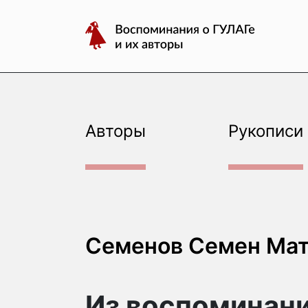
авторы
Перейти
Воспоминания
к
о
содержимому
ГУЛАГе
и
их
авторы
Авторы
Рукописи
Семенов Семен Ма
Из воспоминан