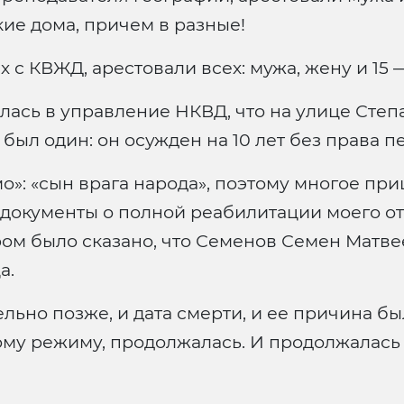
ские дома, причем в разные!
 с КВЖД, арестовали всех: мужа, жену и 15 —
ась в управление НКВД, что на улице Степа
 был один: он осужден на 10 лет без права п
о»: «сын врага народа», поэтому многое пр
и документы о полной реабилитации моего от
ром было сказано, что Семенов Семен Матвее
а.
ьно позже, и дата смерти, и ее причина был
му режиму, продолжалась. И продолжалась о