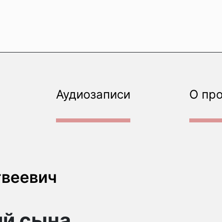
Аудиозаписи
О пр
твеевич
ий сына