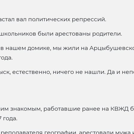
растал вал политических репрессий.
х школьников были арестованы родители.
и в нашем домике, мы жили на Арцыбушевско
года.
к, естественно, ничего не нашли. Да и неп
шим знакомым, работавшие ранее на КВЖД б
 года.
реподавателя географии, арестовали мужа и ж