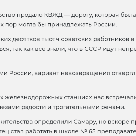
льство продало КВЖД — дорогу, которая был
сих пор могла бы принадлежать России.
ких десятков тысяч советских работников в
ся, так как все знали, что в СССР идут неп
и России, вариант невозвращения отвергли,
х железнодорожных станциях нас встречали
езами радости и трогательными речами.
 жительства определили Самару, но вскоре 
тец стал работать в школе № 65 преподавате