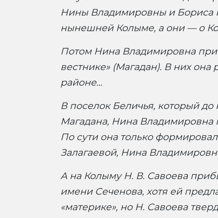
Нины Владимировны и Бориса Н
нынешней Колыме, а они — о Ко
Потом Нина Владимировна прис
вестнике» (Магадан). В них она
районе...
В поселок Беличья, который до 
Магадана, Нина Владимировна п
По сути она только формировал
Залагаевой, Нина Владимировна 
А на Колыму Н. В. Савоева приб
имени Сеченова, хотя ей предла
«материке», но Н. Савоева тверд