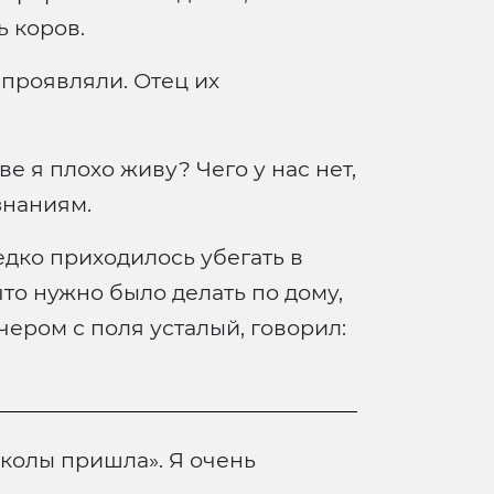
ь коров.
 проявляли. Отец их
е я плохо живу? Чего у нас нет,
знаниям.
едко приходилось убегать в
что нужно было делать по дому,
ечером с поля усталый, говорил:
 школы пришла». Я очень