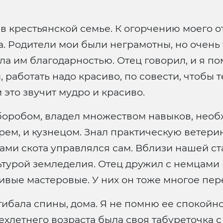
в крестьянской семье. К огорчению моего о
а. Родители мои были неграмотны, но очень
ла им благодарностью. Отец говорил, и я по
й, работать надо красиво, по совести, чтобы
 это звучит мудро и красиво.
оробом, владел множеством навыков, необх
арем, и кузнецом. Знал практическую ветер
гами скота управлялся сам. Вблизи нашей с
турой земледелия. Отец дружил с немцами и
ливые мастеровые. У них он тоже многое пер
гибала спины, дома. Я не помню ее спокойн
рехлетнего возраста была своя табуреточка 