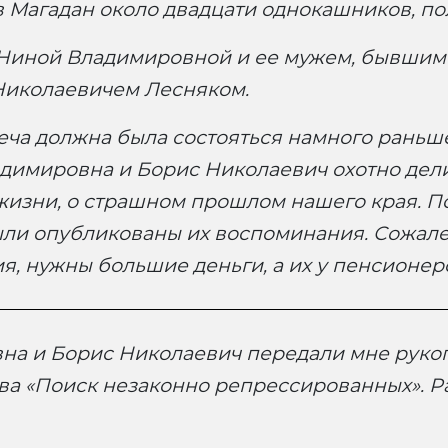
 в Магадан около двадцати однокашников, п
 с Ниной Владимировной и ее мужем, бывши
иколаевичем Лесняком.
еча должна была состояться намного раньше
димировна и Борис Николаевич охотно дели
жизни, о страшном прошлом нашего края. По
ли опубликованы их воспоминания. Сожалели
, нужны большие деньги, а их у пенсионеров
а и Борис Николаевич передали мне руко
ства «Поиск незаконно репрессированных».