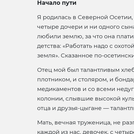
Начало пути
Я родилась в Северной Осетии, 
четыре дочери и ни одного сын
любили землю, за что она плати
детства: «Работать надо с охото
земля». Сказанное по-осетински
Отец мой был талантливым хлеб
плотником, и столяром, и бонд
медикаментов и со всеми неду
колонии, слывшие высокой куль
отца и друзья-цыгане — талант
Мать, вечная труженица, не раз
каждой из нас, девочек, с четы