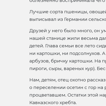
болезненно воспринимала •его 
Лучшие сорта пшеницы, овощей,
выписывал из Германии сельско
Друзей у него было много, он у
нашей станице жили весьма дал
детей. Глава семьи все лето си
ни картошки, ни подсолнухов. А
арбузов, бричку картошки. На п
пироги, сыры, вареных кур). Бес
Нам, детям, отец охотно расск
о переселении осетин с гор на
процветавшем. Остатки этой н
Кавказского хребта.