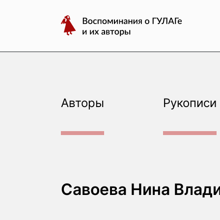
авторы
Перейти
Воспоминания
к
о
содержимому
ГУЛАГе
и
их
авторы
Авторы
Рукописи
Савоева Нина Влад