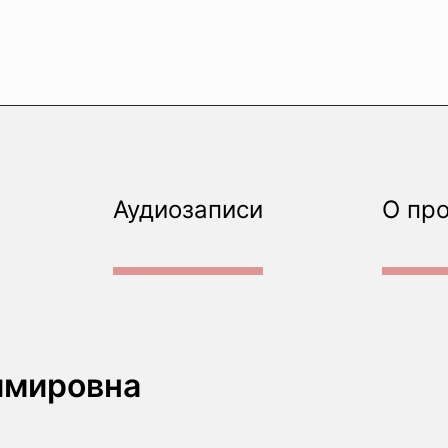
Аудиозаписи
О пр
имировна