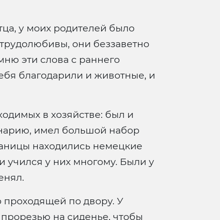
тца, у моих родителей было
 трудолюбивы, они беззаветно
мню эти слова с раннего
 тебя благодарили и животные, и
одимых в хозяйстве: был и
инарию, имел большой набор
таницы находились немецкие
 учился у них многому. Были у
енял.
о проходящей по двору. У
с прорезью на сиденье, чтобы