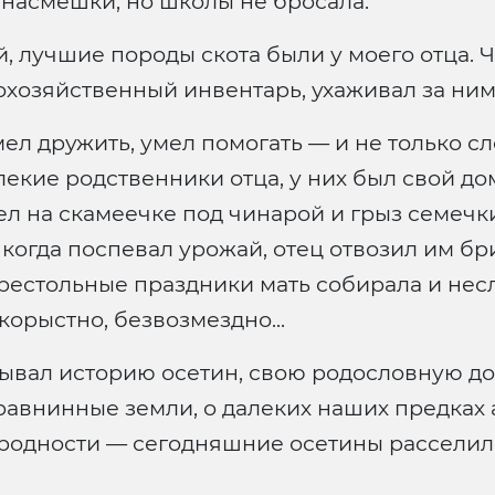
насмешки, но школы не бросала.
 лучшие породы скота были у моего отца. 
хозяйственный инвентарь, ухаживал за ним,
мел дружить, умел помогать — и не только сл
екие родственники отца, у них был свой до
дел на скамеечке под чинарой и грыз семечки
 когда поспевал урожай, отец отвозил им бр
рестольные праздники мать собирала и несл
корыстно, безвозмездно...
азывал историю осетин, свою родословную до
 равнинные земли, о далеких наших предках
ародности — сегодняшние осетины расселил