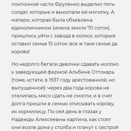
понтонной части Фруленко выделил пять
солдат, которые и выкопали ей могилку. А
матери, которая была объявлена
единоличником (имела земли 70 соток),
пришлось уйти с завода в колхоз, который
оставил семье 15 соток: все ж таки семья да
корова!
Но недолго бегали девочки сдавать молоко
к заведующей фермой Альбине Оттокарь
(тоже, кстати, в 1937 году арестованной, но
выпущенной): через два года корова не
отелилась, мясо сдать не смогли, и в счет
долга пришли в семью описывать корову,
их кормилицу. По сей день в глазах у
Надежды Алексеевны картина, как стоят
они возле дома у столба и плачут с сестрой