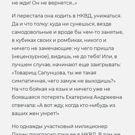
не жди! Он не вернется...»
И перестала она ходить в НКВД, унижаться.
Да и что толку: куда ни сунешься, везде
самодовольные и вроде бы чем-то занятые,
в кубиках своих и ромбиках, никого и
ничего не замечающие: ну чего пришла
(нецензурное), видишь, не до тебя! Или, в
лучшем случае, начинают еще заигрывать:
«Товарищ Сапунцова, ты же такая
симпатичная, чего замуж не выходишь?»
На что бойкая на язык и ничего уже не
боявшаяся потерять Екатерина Андреевна
отвечала: «А вот жду, когда кто-нибудь из
ваших жен умрет!»
Но однажды участковый милиционер
Пазин пригласил-таки ее в НКВД. В том же