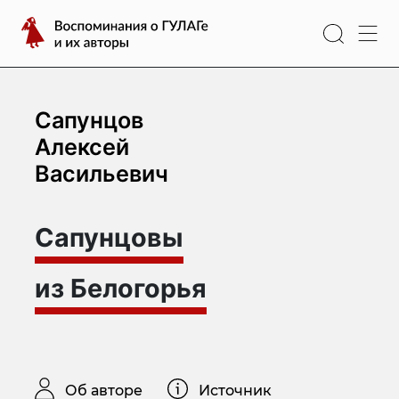
Перейти
Воспоминания
к
о
содержимому
ГУЛАГе
и
их
Сапунцов
авторы
Алексей
Васильевич
Сапунцовы
из Белогорья
Об авторе
Источник