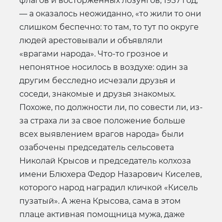
флагов и восторженных лозунгов, 1937 год,
— а оказалось неожиданно, «то жили то они
слишком беспечно: то там, то тут по округе
людей арестовывали и объявляли
«врагами народа». Что-то грозное и
непонятное носилось в воздухе: один за
другим бесследно исчезали друзья и
соседи, знакомые и друзья знакомых.
Похоже, по должности ли, по совести ли, из-
за страха ли за свое положение больше
всех выявлением врагов народа» были
озабочены председатель сельсовета
Николай Крысов и председатель колхоза
имени Блюхера Федор Назарович Киселев,
которого народ наградил кличкой «Кисель
пузатый». А жена Крысова, сама в этом
плаце активная помощница мужа, даже