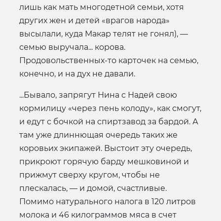
лишь как мать многодетной семьи, хотя
других жен и детей «врагов народа»
высылали, куда Макар телят не гонял), —
семью выручала... корова.
Продовольственных-то карточек на семью,
конечно, и на дух не давали.
...Бывало, запрягут Нина с Надей свою
кормилицу «через пень колоду», как смогут,
и едут с бочкой на спиртзавод за бардой. А
там уже длиннющая очередь таких же
коровьих экипажей. Выстоит эту очередь,
прикроют горячую барду мешковиной и
прижмут сверху кругом, чтобы не
плескалась, — и домой, счастливые.
Помимо натурального налога в 120 литров
молока и 46 килограммов мяса в счет