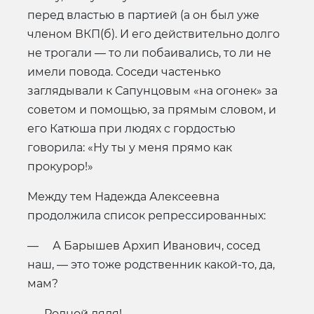
перед властью в партией (а он был уже
членом ВКП(б). И его действительно долго
не трогали — то ли побаивались, то ли не
имели повода. Соседи частенько
заглядывали к Сапунцовым «на огонек» за
советом и помощью, за прямым словом, и
его Катюша при людях с гордостью
говорила: «Ну ты у меня прямо как
прокурор!»
Между тем Надежда Алексеевна
продолжила список репрессированных:
— А Барышев Архип Иванович, сосед
наш, — это тоже родственник какой-то, да,
мам?
— Родной дядя!