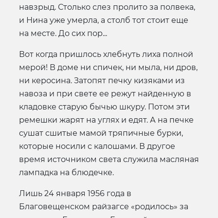
навзрыд. Столько слез пролито за полвека,
и Нина уже умерла, а столб тот стоит еще
на месте. До сих пор...
Вот когда пришлось хлебнуть лиха полной
мерой! В доме ни спичек, ни мыла, ни дров,
ни керосина. Затопят печку кизяками из
навоза и при свете ее режут найденную в
кладовке старую бычью шкуру. Потом эти
ремешки жарят на углях и едят. А на печке
сушат сшитые мамой тряпичные бурки,
которые носили с калошами. В другое
время источником света служила масляная
лампадка на блюдечке.
Лишь 24 января 1956 года в
Благовещенском райзагсе «родилось» за