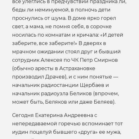
все улеглись в предчувствии праздника ли,
беды ли неминуемой, в полночь дети
проснулись от шума. В доме ярко горел
свет, а мама, не помня себя, в сорочке
носилась по комнатам и кричала: «И детей
заберите, все заберите!» В дверях в
мрачном ожидании стоял друг и бывший
сотрудник Алексея по ЧК Петр Смирнов
(обычно аресты в Астрахановке
производил Драчев), и с ним понятые —
начальник радиостанции Щербаев и
начальник радиоузла Беликов (впрочем,
может быть, Беляков или даже Беляев).
Сегодня Екатерина Андреевна с
непередаваемой горечью вспоминает тот
иудин поцелуй бывшего «друга» ее мужа,