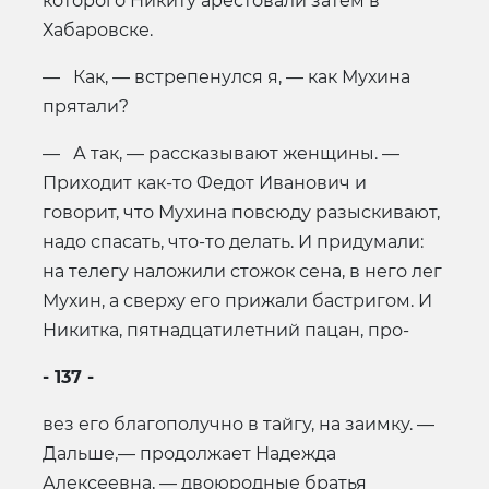
которого Никиту арестовали затем в
Хабаровске.
— Как, — встрепенулся я, — как Мухина
прятали?
— А так, — рассказывают женщины. —
Приходит как-то Федот Иванович и
говорит, что Мухина повсюду разыскивают,
надо спасать, что-то делать. И придумали:
на телегу наложили стожок сена, в него лег
Мухин, а сверху его прижали бастригом. И
Никитка, пятнадцатилетний пацан, про-
- 137 -
вез его благополучно в тайгу, на заимку. —
Дальше,— продолжает Надежда
Алексеевна, — двоюродные братья