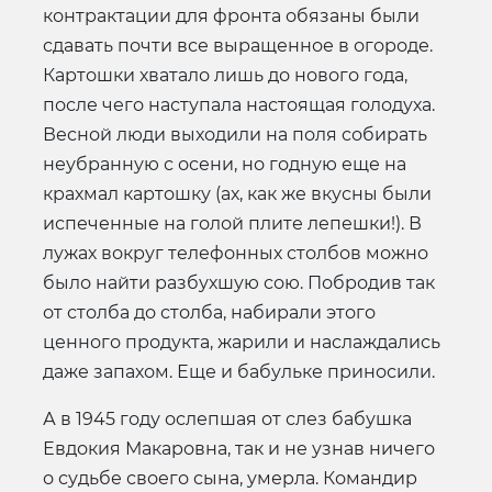
контрактации для фронта обязаны были
сдавать почти все выращенное в огороде.
Картошки хватало лишь до нового года,
после чего наступала настоящая голодуха.
Весной люди выходили на поля собирать
неубранную с осени, но годную еще на
крахмал картошку (ах, как же вкусны были
испеченные на голой плите лепешки!). В
лужах вокруг телефонных столбов можно
было найти разбухшую сою. Побродив так
от столба до столба, набирали этого
ценного продукта, жарили и наслаждались
даже запахом. Еще и бабульке приносили.
А в 1945 году ослепшая от слез бабушка
Евдокия Макаровна, так и не узнав ничего
о судьбе своего сына, умерла. Командир