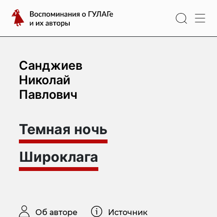
Перейти
Воспоминания
к
о
содержимому
ГУЛАГе
и
их
Санджиев
авторы
Николай
Павлович
Темная ночь
Широклага
Об авторе
Источник