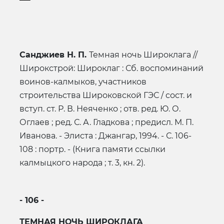
Санджиев Н. П.
Темная ночь Широклага //
Широкстрой: Широклаг : Сб. воспоминаний
воинов-калмыков, участников
строительства Широковской ГЭС / сост. и
вступ. ст. Р. В. Неяченко ; отв. ред. Ю. О.
Оглаев ; ред. С. А. Гладкова ; предисл. М. П.
Иванова. - Элиста : Джангар, 1994. - С. 106-
108 : портр. - (Книга памяти ссылки
калмыцкого народа ; т. 3, кн. 2).
- 106 -
ТЕМНАЯ НОЧЬ ШИРОКЛАГА