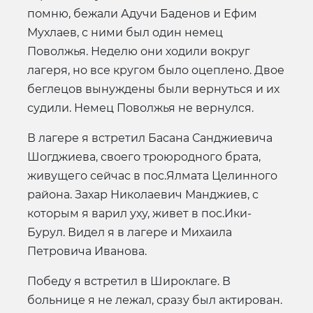
помню, бежали Адучи Баденов и Ефим
Мухлаев, с ними был один немец
Поволжья. Неделю они ходили вокруг
лагеря, но все кругом было оцеплено. Двое
беглецов вынуждены были вернуться и их
судили. Немец Поволжья не вернулся.
В лагере я встретил Басана Санджиевича
Шогджиева, своего троюродного брата,
живущего сейчас в пос.Ялмата Целинного
района. Захар Николаевич Манджиев, с
которым я варил уху, живет в пос.Ики-
Бурул. Видел я в лагере и Михаила
Петровича Иванова.
Победу я встретил в Широклаге. В
больнице я не лежал, сразу был актирован.