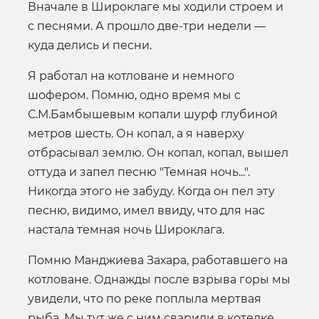
Вначале в Широклаге мы ходили строем и
с песнями. А прошло две-три недели —
куда делись и песни.
Я работал на котловане и немного
шофером. Помню, одно время мы с
С.М.Бамбышевым копали шурф глубиной
метров шесть. Он копал, а я наверху
отбрасывал землю. Он копал, копал, вышел
оттуда и запел песню "Темная ночь...".
Никогда этого не забуду. Когда он пел эту
песню, видимо, имел ввиду, что для нас
настала темная ночь Широклага.
Помню Манджиева Захара, работавшего на
котловане. Однажды после взрыва горы мы
увидели, что по реке поплыла мертвая
рыба. Мы тут же с ним сварили в котелке