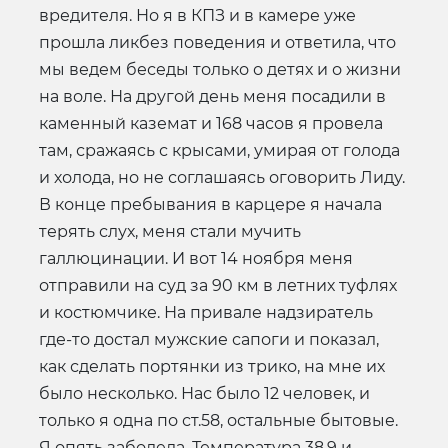
вредителя. Но я в КПЗ и в камере уже
прошла ликбез поведения и ответила, что
мы ведем беседы только о детях и о жизни
на воле. На другой день меня посадили в
каменный каземат и 168 часов я провела
там, сражаясь с крысами, умирая от голода
и холода, но не соглашаясь оговорить Лиду.
В конце пребывания в карцере я начала
терять слух, меня стали мучить
галлюцинации. И вот 14 ноября меня
отправили на суд за 90 км в летних туфлях
и костюмчике. На привале надзиратель
где-то достал мужские сапоги и показал,
как сделать портянки из трико, на мне их
было несколько. Нас было 12 человек, и
только я одна по ст.58, остальные бытовые.
Я опять заболела. Температура 38,9 и