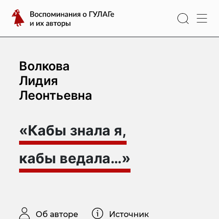
Перейти
Воспоминания
к
о
содержимому
ГУЛАГе
и
их
Волкова
авторы
Лидия
Леонтьевна
«Кабы знала я,
кабы ведала…»
Об авторе
Источник