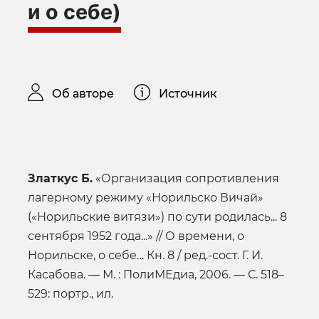
и о себе)
Об авторе
Источник
Златкус Б.
«Организация сопротивления
лагерному режиму «Норильско Вичай»
(«Норильские витязи») по сути родилась... 8
сентября 1952 года...» // О времени, о
Норильске, о себе… Кн. 8 / ред.-сост. Г. И.
Касабова. — М. : ПолиМЕдиа, 2006. — С. 518–
529: портр., ил.