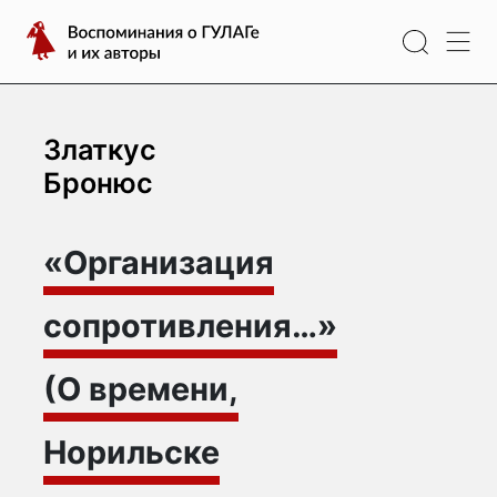
Перейти
Воспоминания
к
о
содержимому
ГУЛАГе
и
их
Златкус
авторы
Бронюс
«Организация
сопротивления…»
(О времени,
Норильске