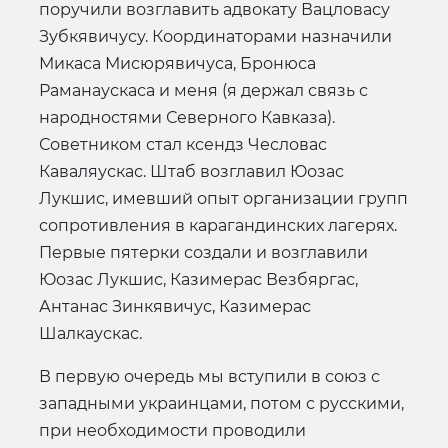
поручили возглавить адвокату Вацловасу
Зубкявичусу. Координаторами назначили
Микаса Мисюрявичуса, Бронюса
Раманаускаса и меня (я держал связь с
народностями Северного Кавказа).
Советником стал ксендз Чесловас
Каваляускас. Штаб возглавил Юозас
Лукшис, имевший опыт организации групп
сопротивления в карагандинских лагерях.
Первые пятерки создали и возглавили
Юозас Лукшис, Казимерас Везбяргас,
Антанас Зинкявичус, Казимерас
Шалкаускас.
В первую очередь мы вступили в союз с
западными украинцами, потом с русскими,
при необходимости проводили