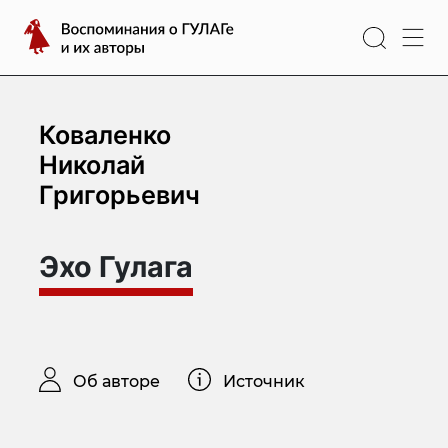
Перейти
Воспоминания
к
о
содержимому
ГУЛАГе
и
их
Коваленко
авторы
Николай
Григорьевич
Эхо Гулага
Об авторе
Источник