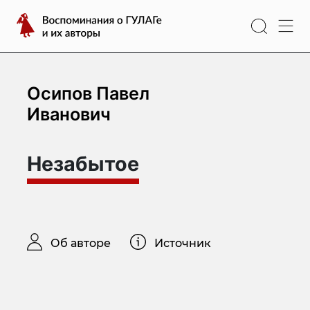
Перейти
Воспоминания
к
о
содержимому
ГУЛАГе
и
их
Осипов Павел
авторы
Иванович
Незабытое
Об авторе
Источник