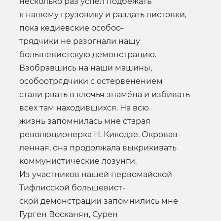
несколько раз успел подбежать
к нашему грузовику и раздать листовки,
пока кедиевские особоо-
трядчики не разогнали нашу
большевистскую демонстрацию.
Взобравшись на наши машины,
особоотрядчики с остервенением
стали рвать в клочья знамёна и избивать
всех там находившихся. На всю
жизнь запомнилась мне старая
революционерка Н. Кикодзе. Окровав-
ленная, она продолжала выкрикивать
коммунистические лозунги.
Из участников нашей первомайской
Тифлисской большевист-
ской демонстрации запомнились мне
Гурген Восканян, Сурен