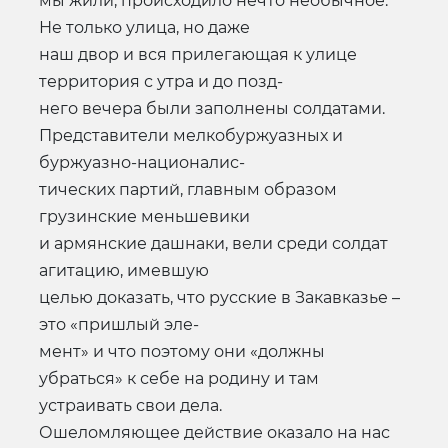
мы жили, происходило нечто необычное.
Не только улица, но даже
наш двор и вся прилегающая к улице
территория с утра и до позд-
него вечера были заполнены солдатами.
Представители мелкобуржуазных и
буржуазно-националис-
тических партий, главным образом
грузинские меньшевики
и армянские дашнаки, вели среди солдат
агитацию, имевшую
целью доказать, что русские в Закавказье –
это «пришлый эле-
мент» и что поэтому они «должны
убраться» к себе на родину и там
устраивать свои дела.
Ошеломляющее действие оказало на нас