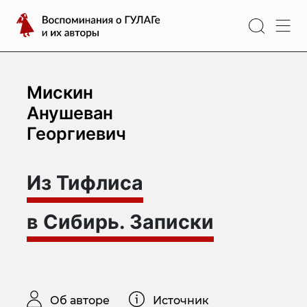
Перейти
Воспоминания
к
о
содержимому
ГУЛАГе
и
их
Мискин
авторы
Анушеван
Георгиевич
Из Тифлиса
в Сибирь. Записки
Об авторе
Источник