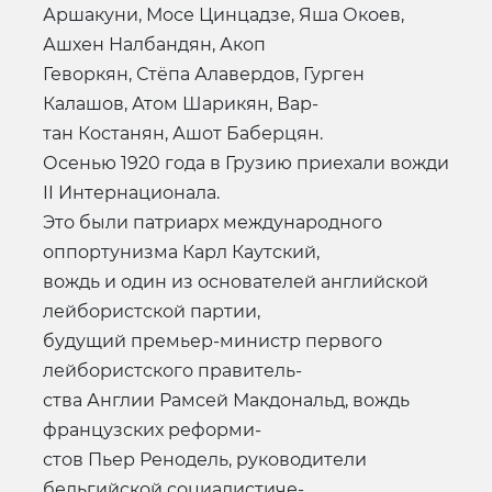
Аршакуни, Мосе Цинцадзе, Яша Окоев,
Ашхен Налбандян, Акоп
Геворкян, Стёпа Алавердов, Гурген
Калашов, Атом Шарикян, Вар-
тан Костанян, Ашот Баберцян.
Осенью 1920 года в Грузию приехали вожди
II Интернационала.
Это были патриарх международного
оппортунизма Карл Каутский,
вождь и один из основателей английской
лейбористской партии,
будущий премьер-министр первого
лейбористского правитель-
ства Англии Рамсей Макдональд, вождь
французских реформи-
стов Пьер Ренодель, руководители
бельгийской социалистиче-