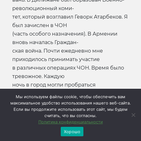
революционный коми-
тет, который возглавил Геворк Атарбеков. Я
был зачислен в ЧОН
(часть особого назначения). В Армении
вновь началась Граждан-
ская война. Почти ежедневно мне
приходилось принимать участие
в различных операциях ЧОН. Время было
тревожное. Каждую
ночь в город могли пробраться
маузеристы для совершения терро-
Мы используем файлы cookie, чтобы обеспечить вам
ристических актов. Вспоминается, как
максимальное удобство использования нашего веб-сайта.
Если вы продолжите использовать этот сайт, мы будем
неоднократно приходилось
считать, что вы согласны.
дежурить у дверей комнаты в помещении
Политика конфиденциальности
уездного комитета пар-
Хорошо
тии, где на короткое время укладывался