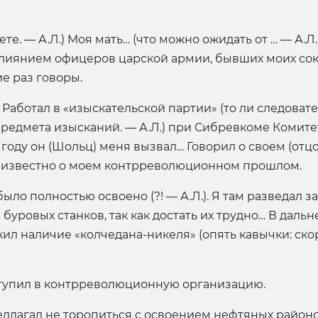
те. — А.Л.) Моя мать… (что можно ожидать от … — А.Л
влиянием офицеров царской армии, бывших моих сок
е раз говоры.
аботал в «изыскательской партии» (то ли следователь
редмета изысканий. — А.Л.) при Сибревкоме Комит
году он (Шольц) меня вызвал… Говорил о своем (отцов
о известно о моем контрреволюционном прошлом.
 полностью освоено (?! — А.Л.). Я там разведал за
 буровых станков, так как достать их трудно… В дал
ил наличие «колчедана-никеля» (опять кавычки: скор
ступил в контрреволюционную организацию.
лагал не торопиться с освоением нефтяных районов