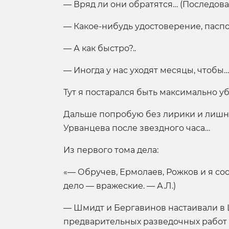
— Вряд ли они обратятся… (Последов
— Какое-нибудь удостоверение, паспо
— А как быстро?..
— Иногда у нас уходят месяцы, чтобы…
Тут я постарался быть максимально уб
Дальше попробую без лирики и лишних
Урванцева после звездного часа…
Из первого тома дела:
«— Обручев, Ермолаев, Рожков и я со
дело — вражеские. — А.Л.)
— Шмидт и Бергавинов настаивали в Ц
предварительных разведочных работ не