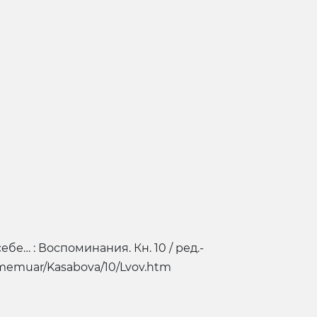
бе… : Воспоминания. Кн. 10 / ред.-
.ru/memuar/Kasabova/10/Lvov.htm