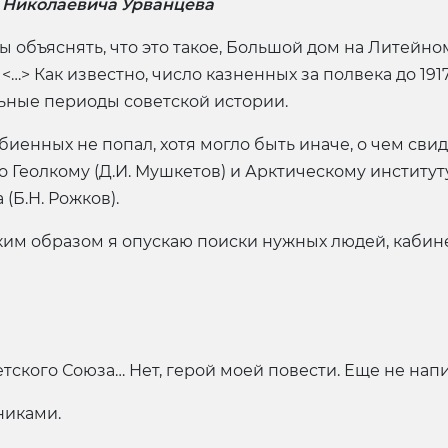
 Николаевича Урванцева
объяснять, что это такое, Большой дом на Литейно
<…> Как известно, число казненных за полвека до 191
ьные периоды советской истории.
биенных не попал, хотя могло быть иначе, о чем сви
Геолкому (Д.И. Мушкетов) и Арктическому институту
(Б.Н. Рожков).
аким образом я опускаю поиски нужных людей, кабин
етского Союза… Нет, герой моей повести. Еще не нап
никами.