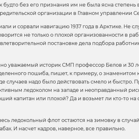
к будто без его признания им не была ясна степень 
едительской организации в Главном управлении Се
умали и сорвали навигацию 1937 года в Арктике. Не 
говорится не только о плохой организованности в ра
овлетворительной постановке дела подбора работник
е, но уважаемый историк СМП профессор Белов и 30 л
еленного пошиба, пишет, к примеру, о знаменитом к
де случаев надо было действовать смело и быстро. П
активным ледоколом на западе и неоправданный рис
ший капитан или плохой? Да и возьмет ли кто-то на с
весь ледокольный флот остаются на зимовку в случай
ах. И насчет кадров, наверное, все правильно.