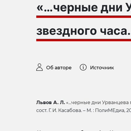
«…черные дни 
звездного часа
Об авторе
Источник
Львов А. Л.
«…черные дни Урванцева пос
сост. Г. И. Касабова. – М. : ПолиМЕдиа, 