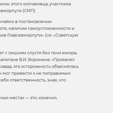
вины этого колчаковца, участника
вморпути (СМП).
случайно в постановлении
боте, наличии самоуспокоенности и
ов Главсевморпути» (см. «Советскую
ет с лишним спустя без тени юмора,
апитане В.И. Воронине: «Проявлял
равда, эта осторожность объяснялась
к мог привести к не поправимым
ебя ответственность, зная, что
ных местах — это, конечно,