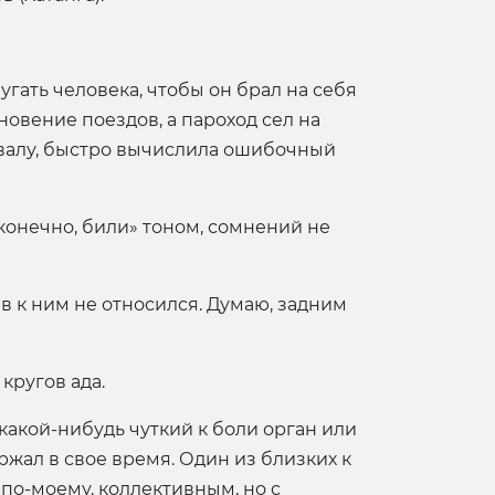
угать человека, чтобы он брал на себя
новение поездов, а пароход сел на
урвалу, быстро вычислила ошибочный
конечно, били» тоном, сомнений не
ев к ним не относился. Думаю, задним
кругов ада.
 какой-нибудь чуткий к боли орган или
ржал в свое время. Один из близких к
по-моему, коллективным, но с