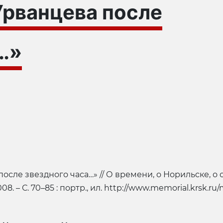
Урванцева после
…»
ле звездного часа…» // О времени, о Норильске, о се
2008. – С. 70–85 : портр., ил. http://www.memorial.krsk