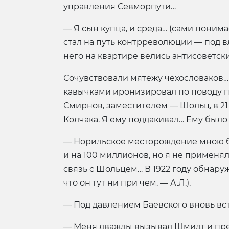
управления Севморпути…
— Я сын купца, и среда… (сами понимае
стал на путь контрреволюции — под 
него на квартире велись антисоветски
Сочувствовали мятежу чехословаков… Р
кавычками иронизировал по поводу п
Смирнов, заместителем — Шольц, в 21 
Колчака. Я ему поддакивал… Ему был
— Норильское месторождение мною было
и на 100 миллионов, но я не применял
связь с Шольцем… В 1922 году обнаруж
что он тут ни при чем. — А.Л.).
— Под давлением Баевского вновь в
— Меня дважды вызывал Шмидт и пред