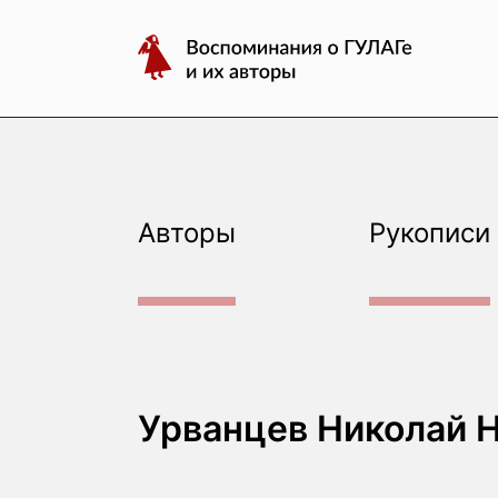
авторы
Перейти
Воспоминания
к
о
содержимому
ГУЛАГе
и
их
авторы
Авторы
Рукописи
Урванцев Николай 