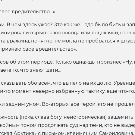
свое вредительство…»
и. В чем здесь ужас? Это как же надо было бить и зап
минировали взрыв газопровода или водокачки, столк
Эта вражина, понятно, не могла не пробраться к шт
 признаю свое вредительство».
сов об этом периоде. Только однажды произнес «Ну, 
ете то, что знают дети…
с сказывать обо всем, что выпало на их до лю. Урванц
ой-то момент неверно избранную тактику, еще что-то.
ки задним умом. Во-вторых, все герои, кто не прошел 
можность (пока, слава богу, неисторическая) защемить
окойным тоном продолжать суд над теми, кто не выде
тская Арктика» с письмом, клеймящим Самойловича, 