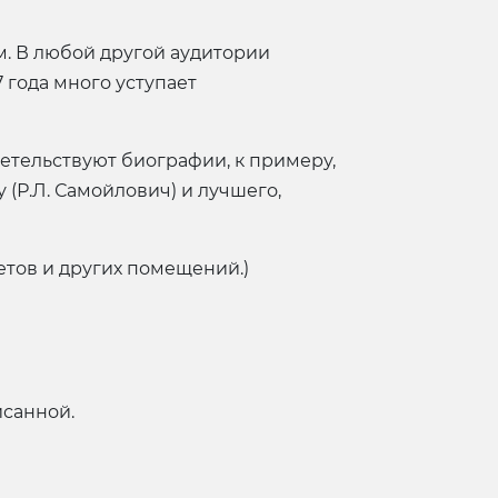
м. В любой другой аудитории
7 года много уступает
детельствуют биографии, к примеру,
 (Р.Л. Самойлович) и лучшего,
етов и других помещений.)
исанной.