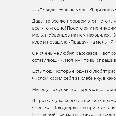
— «Правда» села на мель… Я признаю 
Давайте все же прервем этот поток лж
все, что угодно! Просто ему не инкри
мель, и Урванцев на нем находился… 
курс и посадила «Правду» на мель. «Я
Он очень не любил рассказов и вопро
оставляющим, мол, ну что вы спрашива
Есть люди, которые, однако, любят ра
числом корил себя за слабинку, в как
Мы ему не судьи. Во-первых, все креп
В-третьих, у каждого из нас есть воз
член, хотя бы дверьми, и при этом сп
Н.Н. людей показал мне журнал «Сове