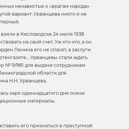
енных ненавистью к «врагам народа»
угой вариант: Урванцева никто и не
ктерный.
взяли в Кисловодске 24 июля 1938
твовать на свой счет. Уж кто-кто, а он
ден Ленина его не спасет, а заслуги
 стенгазете… Урванцевы стали ждать
ер № 9/981 для выдачи сотрудникам
Ленинградской области для
на Н.Н. Урванцева.
лась заря одиннадцатого дня осени
педиционные материалы.
заставить его признаться в преступной