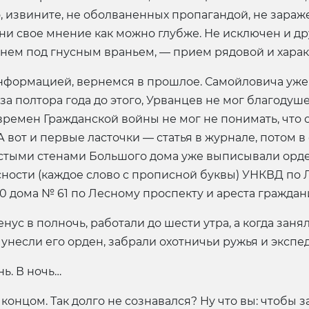
, извините, не оболваненных пропагандой, не зараж
они свое мнение как можно глубже. Не исключен и др
нем под гнусным враньем, — прием рядовой и хара
информацией, вернемся в прошлое. Самойловича уже 
за полтора года до этого, Урванцев не мог благодушес
ремен Гражданской войны не мог не понимать, что ор
 вот и первые ласточки — статья в журнале, потом в
толстыми стенами Большого дома уже выписывали орд
ности (каждое слово с прописной буквы) УНКВД по 
0 дома № 61 по Лесному проспекту и ареста граждани
с в полночь, работали до шести утра, а когда заня
а, унесли его орден, забрали охотничьи ружья и экс
нь. В ночь…
 концом. Так долго не сознавался? Ну что вы: чтобы 