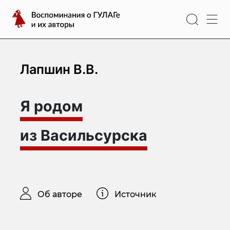
Перейти
Воспоминания
к
о
содержимому
ГУЛАГе
и
их
Лапшин В.В.
авторы
Я родом
из Васильсурска
Об авторе
Источник