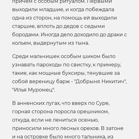
причем с особым ритуалом. Первыми
выходили младшие, и когда побеждала
одна из сторон, на помощь ей выходили
старшие, вплоть до дедов с седыми
бородами. Иногда дело доходило до драки с
кольем, выдернутым из тына.
Среди мальчишек особым шиком было
узнавать пароходы по свистку, к примеру,
такие, как мощные буксиры, тянувшие за
собой вереницу барж - "Добрыня Никитич",
"Илья Муромец".
В анненских лугах, что вверх по Суре,
горная сторона поросла орешником,
откуда, если не лениться осенью,
приносили много лесных орехов. В затоне
и на островке было много тальника, из