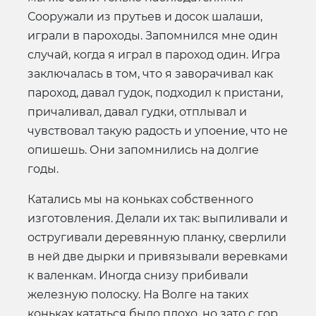
Сооружали из прутьев и досок шалаши,
играли в пароходы. Запомнился мне один
случай, когда я играл в пароход один. Игра
заключалась в том, что я заворачивал как
пароход, давал гудок, подходил к пристани,
причаливал, давал гудки, отплывал и
чувствовал такую радость и упоение, что не
опишешь. Они запомнились на долгие
годы.
Катались мы на коньках собственного
изготовления. Делали их так: выпиливали и
остругивали деревянную планку, сверлили
в ней две дырки и привязывали веревками
к валенкам. Иногда снизу прибивали
железную полоску. На Волге на таких
коньках кататься было плохо, но зато с гор,