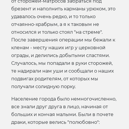
от сторожей-матросов забраться под
брезент и наполнить карманы урюком, это
удавалось очень редко, и то только
отчаянно-храбрым, а я к таковым не
относился и только стоял "на стреме".
После завершения операции мы бежали к
кленам - месту наших игр у церковной
ограды, и делились добытыми сластями.
Случалось, мы попадали в руки сторожей,
те надирали нам уши и сообщали о наших
подвигах родителям, от которых мы
получали солидную порку.
Население города было немногочисленно,
все знали друг друга в лицо, начиная от
больших и кончая малыми. Были в почете
драки, которые велись "полюбовно":