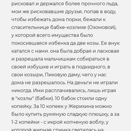
рисковал и держался более прочного льда,
мои же рисковавшие друзья, попав в воду,
чтобы избежать дома порки, бежали к
спасительнице бабке-козлихе (Охомовой),
у которой всего имущества было
покосившаяся избенка да две козы. Ее внук
катался с нами. она была добрая и ласковая
и разрешала мальчишкам собираться в
своей избушке и играть в подкидного, в
свои козыри, Пиковую даму, чего у нас
дома не разрешалось. На деньги не играли
никогда. Ими расплачивались, лишь играя
в "козлы" (бабки). 10 бабок стоили одну
копейку. За 10 копеек у Жерихина можно
было купить румяную сладкую плюшку, а за
1-2 копейки - с икрой копченую воблу, у
которой жирная спинка светилась на