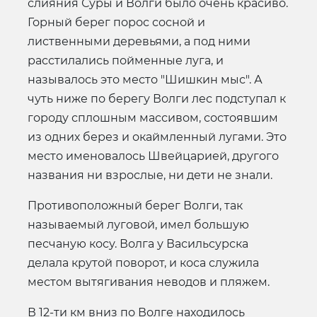
слияния Суры и Волги было очень красиво.
Горный берег порос сосной и
лиственными деревьями, а под ними
расстилались пойменные луга, и
называлось это место "Шишкин мыс". А
чуть ниже по берегу Волги лес подступал к
городу сплошным массивом, состоявшим
из одних берез и окаймленный лугами. Это
место именовалось Швейцарией, другого
названия ни взрослые, ни дети не знали.
Противоположный берег Волги, так
называемый луговой, имел большую
песчаную косу. Волга у Васильсурска
делала крутой поворот, и коса служила
местом вытягивания неводов и пляжем.
В 12-ти км вниз по Волге находилось