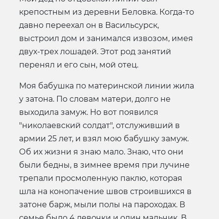
крепостным из деревни Беловка. Когда-то
давно переехал он в Васильсурск,
выстроил дом и занимался извозом, имея
двух-трех лошадей. Этот род занятий
перенял и его сын, мой отец.
Моя бабушка по материнской линии жила
у затона. По словам матери, долго не
выходила замуж. Но вот появился
"николаевский солдат", отслуживший в
армии 25 лет, и взял мою бабушку замуж.
Об их жизни я знаю мало. Знаю, что они
были бедны, в зимнее время при лучине
трепали просмоленную паклю, которая
шла на конопачение швов строившихся в
затоне барж, мыли полы на пароходах. В
семье было 4 девочки и один мальчик. В