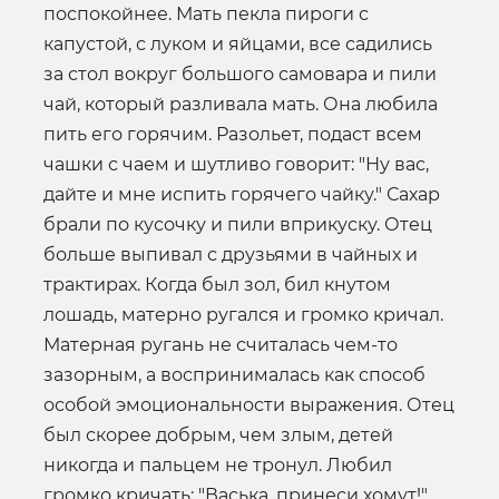
поспокойнее. Мать пекла пироги с
капустой, с луком и яйцами, все садились
за стол вокруг большого самовара и пили
чай, который разливала мать. Она любила
пить его горячим. Разольет, подаст всем
чашки с чаем и шутливо говорит: "Ну вас,
дайте и мне испить горячего чайку." Сахар
брали по кусочку и пили вприкуску. Отец
больше выпивал с друзьями в чайных и
трактирах. Когда был зол, бил кнутом
лошадь, матерно ругался и громко кричал.
Матерная ругань не считалась чем-то
зазорным, а воспринималась как способ
особой эмоциональности выражения. Отец
был скорее добрым, чем злым, детей
никогда и пальцем не тронул. Любил
громко кричать: "Васька, принеси хомут!"