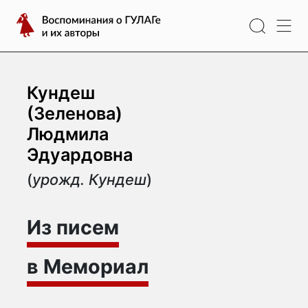
Перейти
Воспоминания
к
о
содержимому
ГУЛАГе
и
их
Кундеш
авторы
(Зеленова)
Людмила
Эдуардовна
(
урожд. Кундеш
)
Из писем
в Мемориал