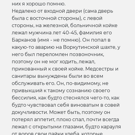
них я хорошо помню.
Недалеко от входной двери (сама дверь
была с восточной стороны), с левой
стороны, на железной, больничной койке
лежал мужчина лет 40-45, фамилия его
Барканов (имя - не помню). Он попал в
какую-то аварию на Воркутинской шахте, у
него был переломлен позвоночник,
поэтому он не мог ходить, лежал,
прикованный к своей койке. Медсестры и
санитары вынуждены были во всем
обслуживать его. Он, по-видимому, не
привыкший к такому сознанию своего
бессилия, как будто стеснялся чего-то, как
будто чувствовал себя виноватым в совей
докучливости. Может быть, поэтому он
потерял аппетит, плохо спал, почти всегда
лежал с открытыми глазами, будто карауля
от воров свои пайки хлеба, которые