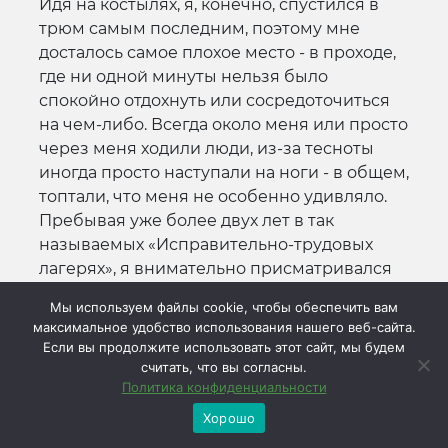
Идя на костылях, я, конечно, спустился в
трюм самым последним, поэтому мне
досталось самое плохое место - в проходе,
где ни одной минуты нельзя было
спокойно отдохнуть или сосредоточиться
на чем-либо. Всегда около меня или просто
через меня ходили люди, из-за тесноты
иногда просто наступали на ноги - в общем,
топтали, что меня не особенно удивляло.
Пребывая уже более двух лет в так
называемых «Исправительно-трудовых
лагерях», я внимательно присматривался
там к взаимоотношениям между людьми.
Мы используем файлы cookie, чтобы обеспечить вам
Лагерное начальство, конвой на каждом
максимальное удобство использования нашего веб-сайта.
шагу старались показать, что заключенный
Если вы продолжите использовать этот сайт, мы будем
- это не человек, а пес и с ним можно
считать, что вы согласны.
особенно не церемониться, с ним можно
Политика конфиденциальности
поступать как заблагорассудится
Хорошо
милостивому начальству: по каждому