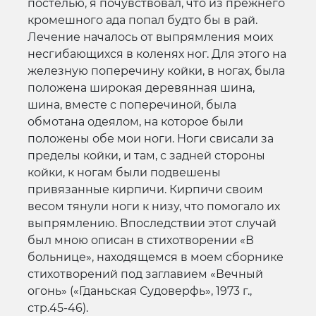
постелью, я почувствовал, что из прежнего
кромешного ада попал будто бы в рай.
Лечение началось от выпрямления моих
несгибающихся в коленях ног. Для этого на
железную поперечину койки, в ногах, была
положена широкая деревянная шина,
шина, вместе с поперечиной, была
обмотана одеялом, на которое были
положены обе мои ноги. Ноги свисали за
пределы койки, и там, с задней стороны
койки, к ногам были подвешены
привязанные кирпичи. Кирпичи своим
весом тянули ноги к низу, что помогало их
выпрямлению. Впоследствии этот случай
был мною описан в стихотворении «В
больнице», находящемся в моем сборнике
стихотворений под заглавием «Вечный
огонь» («Гданьская Судоверфь», 1973 г.,
стр.45-46).