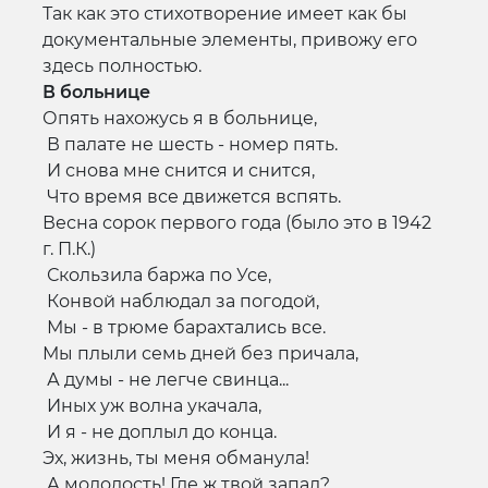
Так как это стихотворение имеет как бы
документальные элементы, привожу его
здесь полностью.
В больнице
Опять нахожусь я в больнице,
В палате не шесть - номер пять.
И снова мне снится и снится,
Что время все движется вспять.
Весна сорок первого года (было это в 1942
г. П.К.)
Скользила баржа по Усе,
Конвой наблюдал за погодой,
Мы - в трюме барахтались все.
Мы плыли семь дней без причала,
А думы - не легче свинца...
Иных уж волна укачала,
И я - не доплыл до конца.
Эх, жизнь, ты меня обманула!
А молодость! Где ж твой запал?