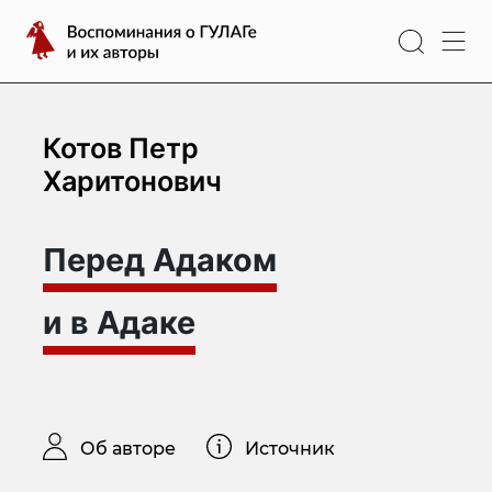
Перейти
Воспоминания
к
о
содержимому
ГУЛАГе
и
их
Котов Петр
авторы
Харитонович
Перед Адаком
и в Адаке
Об авторе
Источник