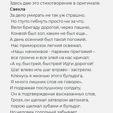
Здесь даю это стихотворение в оригинале.
Свекла
За дело умирать не так уж страшно,
Но глупо гибнуть просто ни за что.
Вели бригаду дорогой, через пашню,
Конвой был зол, каким не был еще…
А день осенний был такой погожий,
Нас приморозок легкий освежал,
«Наш» начконвоя - паренек пригожий –
все громче и все злей на нас кричал:
«А ну, быстрей, быстрей! Идти дорогой!
Шаг влево иль шаг вправо - застрелю.
Клянусь я жизнью этого бульдога,
Я много лишних слов не говорю».
И подражая послушному солдату,
Он в подтвержденья высказанных слов,
Грозя, он щелкал затвором автомата,
порою щелкал зубами и бульдог.
Но человек голодный забывает