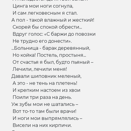
Цинга мои ноги согнула,
И сам легковесным я стал.
А пол - такой влажный и жесткий!
Скорей бы спокой обрести...
Вдруг голос: «С баржи до повозки
Не трудно его донести».
...Больница - барак деревянный,
Но койка! Постель, простыня...
От счастья я был, будто пьяный –
Лечили, лечили меня!
Давали шиповник меленый,
А это - не тень на плетень!
И крепким настоем из хвои
Поили три раза на день.
Уж зубы мои не шатались –
Вот то-то там были врачи!
И ноги мои выпрямлялись –
Висели на них кирпичи.