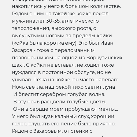
накопились у него в большом количестве.
Рядом с ним на такой же койке лежал
мужчина лет 30-35, атлетического
телосложения, высокого роста, с
высунутыми ногами за пределы койки
(койка была коротка ему). Это был Иван
Захаров - тоже с переломанным
позвоночником на одной из Воркутинских
шахт. С койки не вставал, не ходил, тоже
нуждался в постоянной обслуге, но не
унывал. Лежа на койке, он часто напевал:
Ночь светла, над рекой тихо светит луна
И блестит серебром голубая волна.
В эту ночь расцвели голубые цветы,
Они в сердце моем пробуждают мечты…
У него был музыкальный слух, хороший,
голос, слушать его пение было приятно.
Рядом с Захаровым, от стенки с