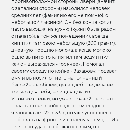
противоположной стороны двери (значит,
с западной стороны) находился человек
средних лет (фамилию его не помню), с
небольшой лысиной. Он без конца ходил,
часто выходил на кухню (кухня была радом
с палатой, в том же помещении), всегда
кипятил там свою небольшую (200 грамм),
дневную порцию молока, а когда молоко
было выпито, то кипятил там воду и пил,
как он выражался «горячее». Помогал
своему соседу по койке - Захарову: подавал
ему и выносил от него наполненный
бассейн - в общем, делал добрые дела не
только для себя, но и для других.
У той же стенки, но уже с правой стороны
палаты стояла койка одного молодого
человека лет 22-х-33-х, но уже успевшего
побывать на фронте и в плену у немцев. Из
плена он удачно сбежал к своим, но