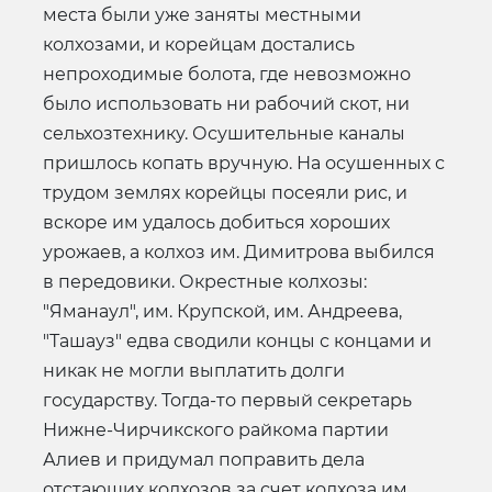
места были уже заняты местными
колхозами, и корейцам достались
непроходимые болота, где невозможно
было использовать ни рабочий скот, ни
сельхозтехнику. Осушительные каналы
пришлось копать вручную. На осушенных с
трудом землях корейцы посеяли рис, и
вскоре им удалось добиться хороших
урожаев, а колхоз им. Димитрова выбился
в передовики. Окрестные колхозы:
"Яманаул", им. Крупской, им. Андреева,
"Ташауз" едва сводили концы с концами и
никак не могли выплатить долги
государству. Тогда-то первый секретарь
Нижне-Чирчикского райкома партии
Алиев и придумал поправить дела
отстающих колхозов за счет колхоза им.