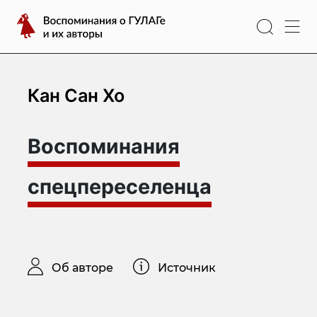
Перейти
Воспоминания
к
о
содержимому
ГУЛАГе
и
их
Кан Сан Хо
авторы
Воспоминания
спецпереселенца
Об авторе
Источник