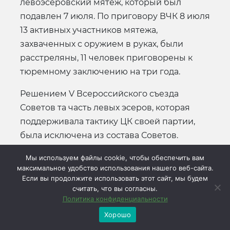
левоэсеровский мятеж, который был
подавлен 7 июля. По приговору ВЧК 8 июля
13 активных участников мятежа,
захваченных с оружием в руках, были
расстреляны, 11 человек приговорены к
тюремному заключению на три года.
Решением V Всероссийского съезда
Советов та часть левых эсеров, которая
поддерживала тактику ЦК своей партии,
была исключена из состава Советов.
Однако за ЦК пошли далеко не все. Партия
Мы используем файлы cookie, чтобы обеспечить вам
левых эсеров раскололась. В начале 20-х
максимальное удобство использования нашего веб-сайта.
годов она окончательно сошла с
Если вы продолжите использовать этот сайт, мы будем
считать, что вы согласны.
политической арены.
Политика конфиденциальности
6
Донской Борис Михайлович (1893-1918) -
Хорошо
из крестьян Рязанской губернии. В 1915-1917