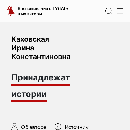
Перейти
Воспоминания
к
о
содержимому
ГУЛАГе
и
их
Каховская
авторы
Ирина
Константиновна
Принадлежат
истории
Об авторе
Источник